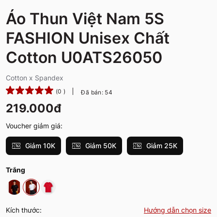
Áo Thun Việt Nam 5S
FASHION Unisex Chất
Cotton U0ATS26050
Cotton x Spandex
(0 )
Đã bán: 54
219.000đ
Voucher giảm giá:
Giảm 10K
Giảm 50K
Giảm 25K
Trắng
Kích thước:
Hướng dẫn chọn size