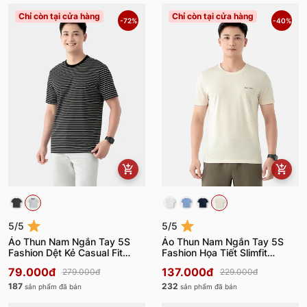
Chỉ còn tại cửa hàng
Chỉ còn tại cửa hàng
-72%
-40%
5/5
5/5
Áo Thun Nam Ngắn Tay 5S
Áo Thun Nam Ngắn Tay 5S
Fashion Dệt Kẻ Casual Fit
Fashion Họa Tiết Slimfit
ATS24001
ATS24005
79.000đ
137.000đ
279.000đ
229.000đ
187
232
sản phẩm đã bán
sản phẩm đã bán