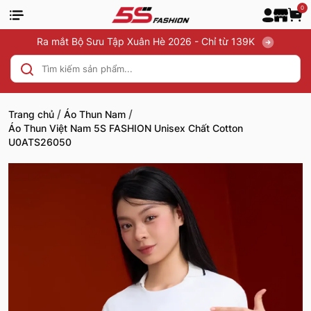
0
Ra mắt Bộ Sưu Tập Xuân Hè 2026 - Chỉ từ 139K
/
/
Trang chủ
Áo Thun Nam
Áo Thun Việt Nam 5S FASHION Unisex Chất Cotton
U0ATS26050