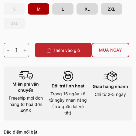
S
M
L
XL
2XL
3XL
-
1
+
MUA NGAY
Thêm vào giỏ
Miễn phí vận
Đổi trả linh hoạt
Giao hàng nhanh
chuyển
Trong 15 ngày kể
Chỉ từ 2-5 ngày
Freeship mọi đơn
từ ngày nhận hàng
hàng từ hoá đơn
(Trừ quần lót và
499K
tất)
Đặc điểm nổi bật