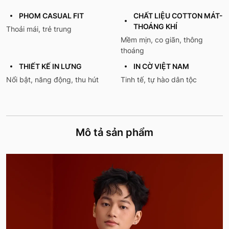
PHOM CASUAL FIT
CHẤT LIỆU COTTON MÁT-
THOÁNG KHÍ
Thoải mái, trẻ trung
Mềm mịn, co giãn, thông
thoáng
THIẾT KẾ IN LƯNG
IN CỜ VIỆT NAM
Nổi bật, năng động, thu hút
Tinh tế, tự hào dân tộc
Mô tả sản phẩm