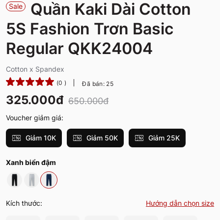
Quần Kaki Dài Cotton
Sale
5S Fashion Trơn Basic
Regular QKK24004
Cotton x Spandex
(0 )
Đã bán: 25
325.000đ
650.000đ
Voucher giảm giá:
Giảm 10K
Giảm 50K
Giảm 25K
Xanh biển đậm
Kích thước:
Hướng dẫn chọn size