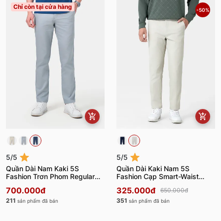
Chỉ còn tại cửa hàng
-50%
5/5
5/5
Quần Dài Nam Kaki 5S
Quần Dài Kaki Nam 5S
Fashion Trơn Phom Regular
Fashion Cạp Smart-Waist
QKD23010
Slimfit QKK24104
700.000đ
325.000đ
650.000đ
211
351
sản phẩm đã bán
sản phẩm đã bán