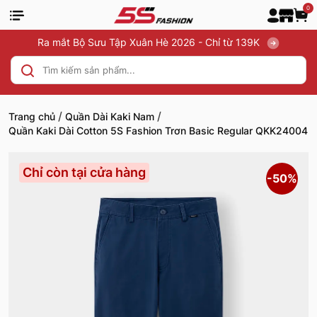
0
Ra mắt Bộ Sưu Tập Xuân Hè 2026 - Chỉ từ 139K
/
/
Trang chủ
Quần Dài Kaki Nam
Quần Kaki Dài Cotton 5S Fashion Trơn Basic Regular QKK24004
Chỉ còn tại cửa hàng
-50%