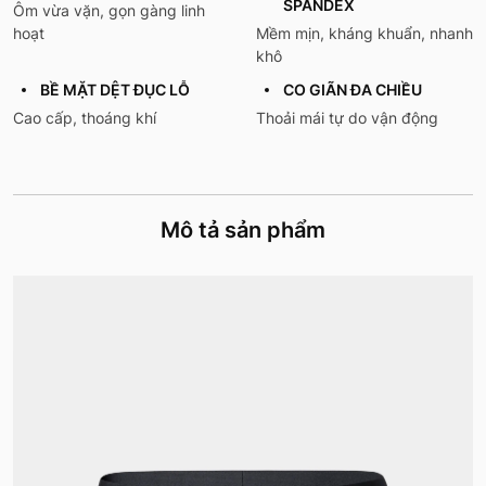
SPANDEX
Ôm vừa vặn, gọn gàng linh
hoạt
Mềm mịn, kháng khuẩn, nhanh
khô
BỀ MẶT DỆT ĐỤC LỖ
CO GIÃN ĐA CHIỀU
Cao cấp, thoáng khí
Thoải mái tự do vận động
Mô tả sản phẩm