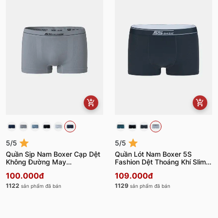
5/5
5/5
Quần Sịp Nam Boxer Cạp Dệt
Quần Lót Nam Boxer 5S
Không Đường May
Fashion Dệt Thoáng Khí Slimfit
BOX23009
BOX24102
100.000đ
109.000đ
1122
1129
sản phẩm đã bán
sản phẩm đã bán