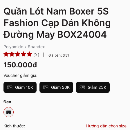
Quần Lót Nam Boxer 5S
Fashion Cạp Dán Không
Đường May BOX24004
Polyamide x Spandex
(0 )
Đã bán: 351
150.000đ
Voucher giảm giá:
Giảm 10K
Giảm 50K
Giảm 25K
Đen
Kích thước:
Hướng dẫn chọn size