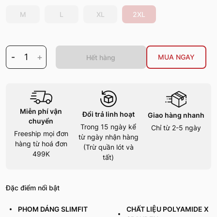
M
L
XL
2XL
-
1
+
MUA NGAY
Hết hàng
Miễn phí vận
Đổi trả linh hoạt
Giao hàng nhanh
chuyển
Trong 15 ngày kể
Chỉ từ 2-5 ngày
Freeship mọi đơn
từ ngày nhận hàng
hàng từ hoá đơn
(Trừ quần lót và
499K
tất)
Đặc điểm nổi bật
PHOM DÁNG SLIMFIT
CHẤT LIỆU POLYAMIDE X