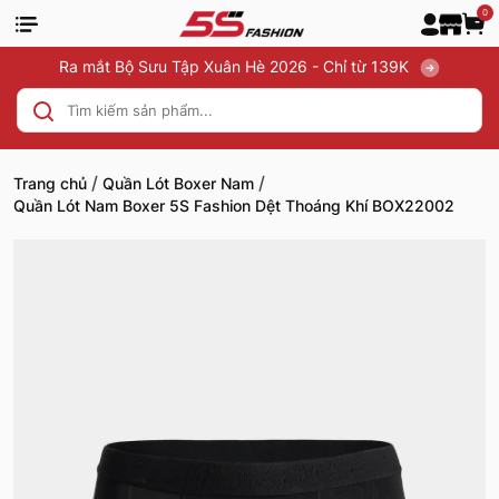
0
Ra mắt Bộ Sưu Tập Xuân Hè 2026 - Chỉ từ 139K
/
/
Trang chủ
Quần Lót Boxer Nam
Quần Lót Nam Boxer 5S Fashion Dệt Thoáng Khí BOX22002