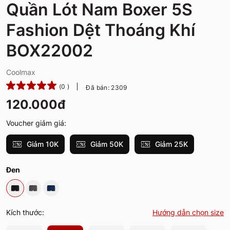
Quần Lót Nam Boxer 5S
Fashion Dệt Thoáng Khí
BOX22002
Coolmax
(0 )
Đã bán: 2309
120.000đ
Voucher giảm giá:
Giảm 10K
Giảm 50K
Giảm 25K
Đen
Kích thước:
Hướng dẫn chọn size