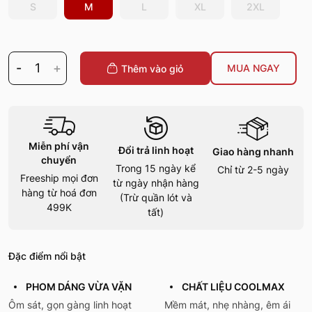
S
M
L
XL
2XL
-
1
+
MUA NGAY
Thêm vào giỏ
Miễn phí vận
Đổi trả linh hoạt
Giao hàng nhanh
chuyển
Trong 15 ngày kể
Chỉ từ 2-5 ngày
Freeship mọi đơn
từ ngày nhận hàng
hàng từ hoá đơn
(Trừ quần lót và
499K
tất)
Đặc điểm nổi bật
PHOM DÁNG VỪA VẶN
CHẤT LIỆU COOLMAX
Ôm sát, gọn gàng linh hoạt
Mềm mát, nhẹ nhàng, êm ái