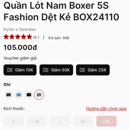
Quần Lót Nam Boxer 5S
Fashion Dệt Kẻ BOX24110
Nylon x Spandex
(0 )
Đã bán: 989
105.000đ
Voucher giảm giá:
Giảm 10K
Giảm 50K
Giảm 25K
Ghi
Kích thước:
Hướng dẫn chọn size
S
M
L
XL
2XL