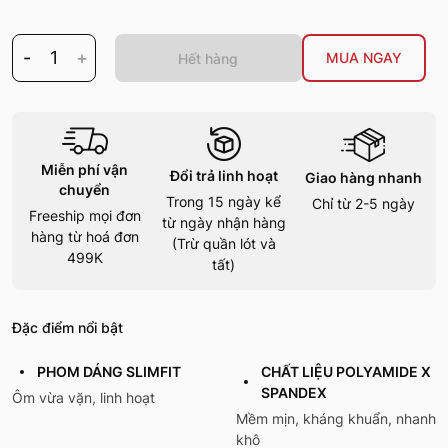
-
1
+
MUA NGAY
Hết hàng
Miễn phí vận
Đổi trả linh hoạt
Giao hàng nhanh
chuyển
Trong 15 ngày kể
Chỉ từ 2-5 ngày
Freeship mọi đơn
từ ngày nhận hàng
hàng từ hoá đơn
(Trừ quần lót và
499K
tất)
Đặc điểm nổi bật
PHOM DÁNG SLIMFIT
CHẤT LIỆU POLYAMIDE X
SPANDEX
Ôm vừa vặn, linh hoạt
Mềm mịn, kháng khuẩn, nhanh
khô