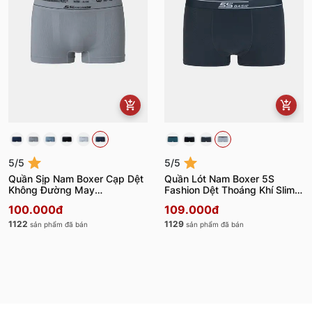
5/5
5/5
Quần Sịp Nam Boxer Cạp Dệt
Quần Lót Nam Boxer 5S
Không Đường May
Fashion Dệt Thoáng Khí Slimfit
BOX23009
BOX24102
100.000đ
109.000đ
1122
1129
sản phẩm đã bán
sản phẩm đã bán