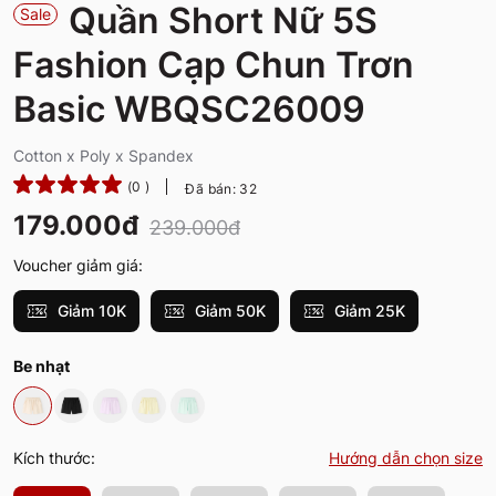
Quần Short Nữ 5S
Sale
Fashion Cạp Chun Trơn
Basic WBQSC26009
Cotton x Poly x Spandex
(0 )
Đã bán: 32
179.000đ
239.000đ
Voucher giảm giá:
Giảm 10K
Giảm 50K
Giảm 25K
Be nhạt
Kích thước:
Hướng dẫn chọn size