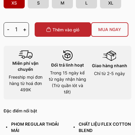
XS
S
M
L
XL
-
1
+
MUA NGAY
Thêm vào giỏ
Miễn phí vận
Đổi trả linh hoạt
Giao hàng nhanh
chuyển
Trong 15 ngày kể
Chỉ từ 2-5 ngày
Freeship mọi đơn
từ ngày nhận hàng
hàng từ hoá đơn
(Trừ quần lót và
499K
tất)
Đặc điểm nổi bật
PHOM REGULAR THOẢI
CHẤT LIỆU FLEX COTTON
MÁI
BLEND