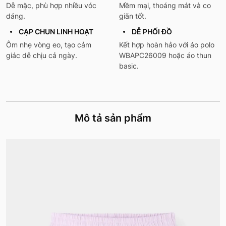
Dễ mặc, phù hợp nhiều vóc
Mềm mại, thoáng mát và co
dáng.
giãn tốt.
CẠP CHUN LINH HOẠT
DỄ PHỐI ĐỒ
Ôm nhẹ vòng eo, tạo cảm
Kết hợp hoàn hảo với áo polo
giác dễ chịu cả ngày.
WBAPC26009 hoặc áo thun
basic.
Mô tả sản phẩm