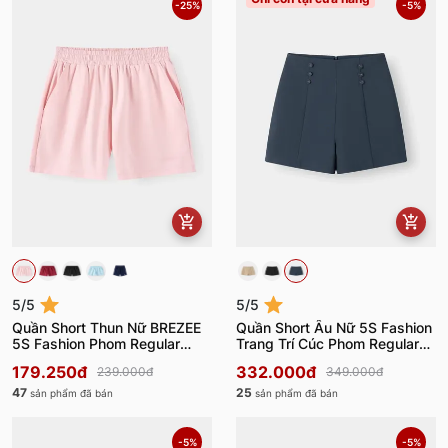
-25%
-5%
5/5
5/5
Quần Short Thun Nữ BREZEE
Quần Short Âu Nữ 5S Fashion
5S Fashion Phom Regular
Trang Trí Cúc Phom Regular
WBQSC26004
W0QSA26002
179.250đ
332.000đ
239.000đ
349.000đ
47
25
sản phẩm đã bán
sản phẩm đã bán
-5%
-5%