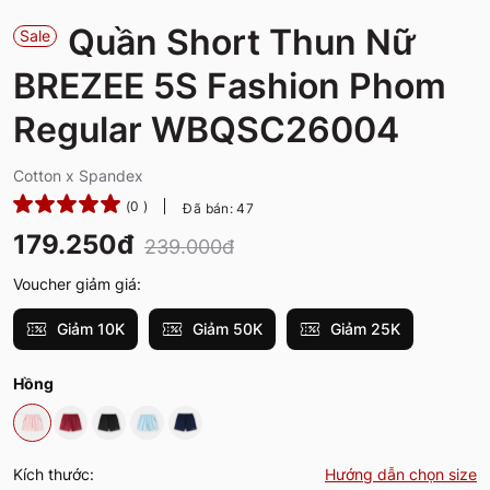
Quần Short Thun Nữ
Sale
BREZEE 5S Fashion Phom
Regular WBQSC26004
Cotton x Spandex
(0 )
Đã bán: 47
179.250đ
239.000đ
Voucher giảm giá:
Giảm 10K
Giảm 50K
Giảm 25K
Hồng
Kích thước:
Hướng dẫn chọn size