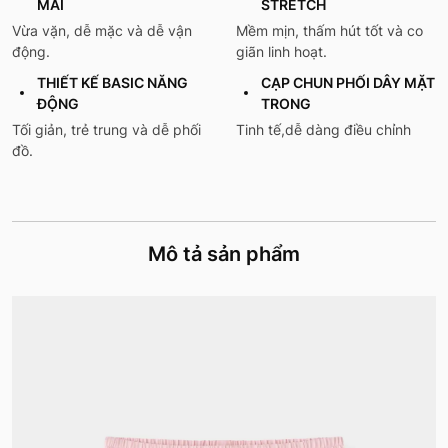
MÁI
STRETCH
Vừa vặn, dễ mặc và dễ vận
Mềm mịn, thấm hút tốt và co
động.
giãn linh hoạt.
THIẾT KẾ BASIC NĂNG
CẠP CHUN PHỐI DÂY MẶT
ĐỘNG
TRONG
Tối giản, trẻ trung và dễ phối
Tinh tế,dễ dàng điều chỉnh
đồ.
Mô tả sản phẩm