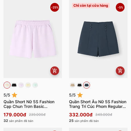
Chỉ còn tại cửa hàng
-25%
-5%
5/5
5/5
Quần Short Nữ 5S Fashion
Quần Short Âu Nữ 5S Fashion
Cạp Chun Trơn Basic
Trang Trí Cúc Phom Regular
WBQSC26009
W0QSA26002
179.000đ
332.000đ
239.000đ
349.000đ
32
25
sản phẩm đã bán
sản phẩm đã bán