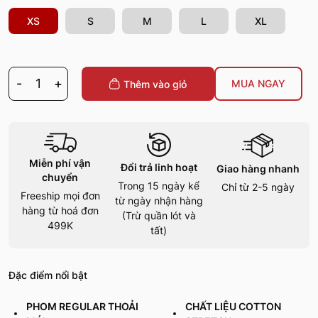
XS
S
M
L
XL
-
1
+
MUA NGAY
Thêm vào giỏ
Miễn phí vận
Đổi trả linh hoạt
Giao hàng nhanh
chuyển
Trong 15 ngày kể
Chỉ từ 2-5 ngày
Freeship mọi đơn
từ ngày nhận hàng
hàng từ hoá đơn
(Trừ quần lót và
499K
tất)
Đặc điểm nổi bật
PHOM REGULAR THOẢI
CHẤT LIỆU COTTON