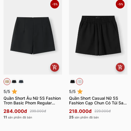
-5%
-5%
5/5
5/5
Quần Short Âu Nữ 5S Fashion
Quần Short Casual Nữ 5S
Trơn Basic Phom Regular
Fashion Cạp Chun Có Túi Sau
W0QSA26004
W0QSC26002
284.000đ
218.000đ
299.000đ
229.000đ
11
25
sản phẩm đã bán
sản phẩm đã bán