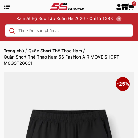
0
Ra mắt Bộ Sưu Tập Xuân Hè 2026 - Chỉ từ 139K
/
/
Trang chủ
Quần Short Thể Thao Nam
Quần Short Thể Thao Nam 5S Fashion AIR MOVE SHORT
M0QST26031
-25%