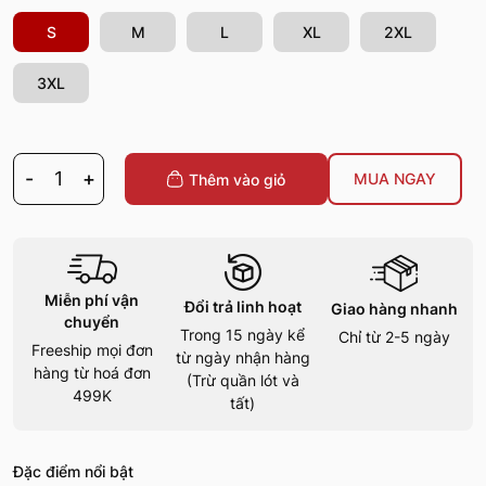
S
M
L
XL
2XL
3XL
-
1
+
MUA NGAY
Thêm vào giỏ
Miễn phí vận
Đổi trả linh hoạt
Giao hàng nhanh
chuyển
Trong 15 ngày kể
Chỉ từ 2-5 ngày
Freeship mọi đơn
từ ngày nhận hàng
hàng từ hoá đơn
(Trừ quần lót và
499K
tất)
Đặc điểm nổi bật