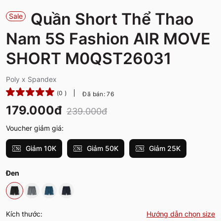
Quần Short Thể Thao
Sale
Nam 5S Fashion AIR MOVE
SHORT M0QST26031
Poly x Spandex
(0 )
Đã bán: 76
179.000đ
239.000đ
Voucher giảm giá:
Giảm 10K
Giảm 50K
Giảm 25K
Đen
Kích thước:
Hướng dẫn chọn size