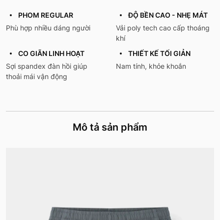
PHOM REGULAR
ĐỘ BỀN CAO - NHẸ MÁT
Phù hợp nhiều dáng người
Vải poly tech cao cấp thoáng
khí
CO GIÃN LINH HOẠT
THIẾT KẾ TỐI GIẢN
Sợi spandex đàn hồi giúp
Nam tính, khỏe khoắn
thoải mái vận động
Mô tả sản phẩm