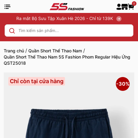
0
Ra mắt Bộ Sưu Tập Xuân Hè 2026 - Chỉ từ 139K
/
/
Trang chủ
Quần Short Thể Thao Nam
Quần Short Thể Thao Nam 5S Fashion Phom Regular Hiệu Ứng
QST25018
Chỉ còn tại cửa hàng
-30%