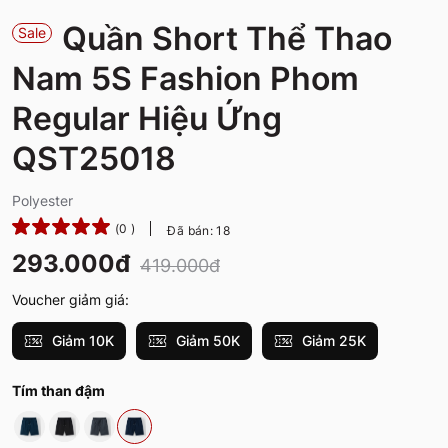
Quần Short Thể Thao
Sale
Nam 5S Fashion Phom
Regular Hiệu Ứng
QST25018
Polyester
(0 )
Đã bán: 18
293.000đ
419.000đ
Voucher giảm giá:
Giảm 10K
Giảm 50K
Giảm 25K
Tím than đậm