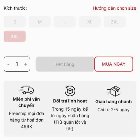
Kích thước:
Hướng dẫn chọn size
S
M
L
XL
2XL
3XL
-
1
+
MUA NGAY
Hết hàng
Miễn phí vận
Đổi trả linh hoạt
Giao hàng nhanh
chuyển
Trong 15 ngày kể
Chỉ từ 2-5 ngày
Freeship mọi đơn
từ ngày nhận hàng
hàng từ hoá đơn
(Trừ quần lót và
499K
tất)