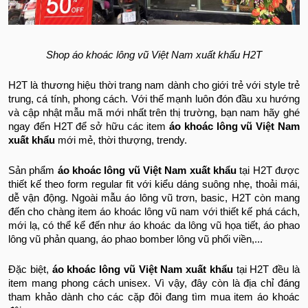
Shop áo khoác lông vũ Việt Nam xuất khẩu H2T
H2T là thương hiệu thời trang nam dành cho giới trẻ với style trẻ
trung, cá tính, phong cách. Với thế mạnh luôn đón đầu xu hướng
và cập nhật mẫu mã mới nhất trên thị trường, bạn nam hãy ghé
ngay đến H2T để sở hữu các item
áo khoác lông vũ Việt Nam
xuất khẩu
mới mẻ, thời thượng, trendy.
Sản phẩm
áo khoác lông vũ Việt Nam xuất khẩu
tại H2T được
thiết kế theo form regular fit với kiểu dáng suông nhẹ, thoải mái,
dễ vận động. Ngoài mẫu áo lông vũ trơn, basic, H2T còn mang
đến cho chàng item áo khoác lông vũ nam với thiết kế phá cách,
mới lạ, có thể kể đến như áo khoác da lông vũ họa tiết, áo phao
lông vũ phản quang, áo phao bomber lông vũ phối viền,...
Đặc biệt,
áo khoác lông vũ Việt Nam xuất khẩu
tại H2T đều là
item mang phong cách unisex. Vì vậy, đây còn là địa chỉ đáng
tham khảo dành cho các cặp đôi đang tìm mua item áo khoác