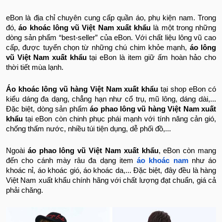
eBon là địa chỉ chuyên cung cấp quần áo, phụ kiện nam. Trong
đó,
áo khoác lông vũ Việt Nam xuất khẩu
là một trong những
dòng sản phẩm “best-seller” của eBon. Với chất liệu lông vũ cao
cấp, được tuyển chọn từ những chú chim khỏe mạnh,
áo lông
vũ Việt Nam xuất khẩu
tại eBon là item giữ ấm hoàn hảo cho
thời tiết mùa lạnh.
Áo khoác lông vũ hàng Việt Nam xuất khẩu
tại shop eBon có
kiểu dáng đa dạng, chẳng hạn như cổ trụ, mũ lông, dáng dài,...
Đặc biệt, dòng sản phẩm
áo phao lông vũ hàng Việt Nam xuất
khẩu
tại eBon còn chinh phục phái mạnh với tính năng cản gió,
chống thấm nước, nhiều túi tiện dụng, dễ phối đồ,...
Ngoài
áo phao lông vũ Việt Nam xuất khẩu
, eBon còn mang
đến cho cánh mày râu đa dạng item
áo khoác nam
như áo
khoác nỉ, áo khoác gió, áo khoác da,... Đặc biệt, đây đều là hàng
Việt Nam xuất khẩu chính hãng với chất lượng đạt chuẩn, giá cả
phải chăng.