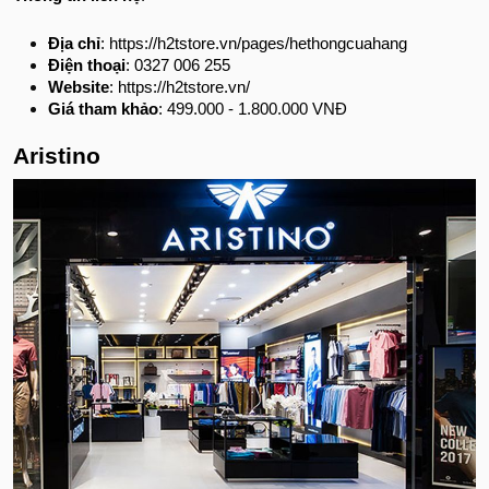
Địa chỉ
: https://h2tstore.vn/pages/hethongcuahang
Điện thoại
: 0327 006 255
Website
: https://h2tstore.vn/
Giá tham khảo
: 499.000 - 1.800.000 VNĐ
Aristino