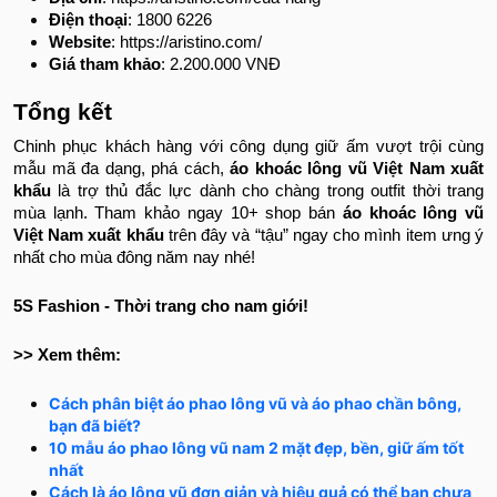
Điện thoại
: 1800 6226
Website
: https://aristino.com/
Giá tham khảo
: 2.200.000 VNĐ
Tổng kết
Chinh phục khách hàng với công dụng giữ ấm vượt trội cùng
mẫu mã đa dạng, phá cách,
áo khoác lông vũ Việt Nam xuất
khẩu
là trợ thủ đắc lực dành cho chàng trong outfit thời trang
mùa lạnh. Tham khảo ngay 10+ shop bán
áo khoác lông vũ
Việt Nam xuất khẩu
trên đây và “tậu” ngay cho mình item ưng ý
nhất cho mùa đông năm nay nhé!
5S Fashion - Thời trang cho nam giới!
>> Xem thêm:
Cách phân biệt áo phao lông vũ và áo phao chần bông,
bạn đã biết?
10 mẫu áo phao lông vũ nam 2 mặt đẹp, bền, giữ ấm tốt
nhất
Cách là áo lông vũ đơn giản và hiệu quả có thể bạn chưa