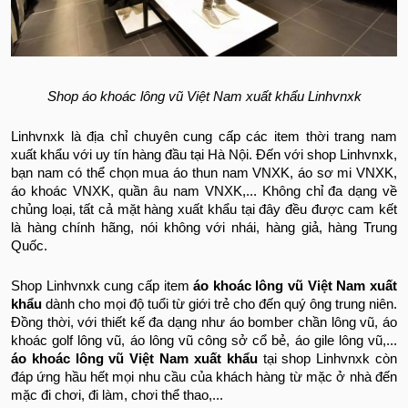
Shop áo khoác lông vũ Việt Nam xuất khẩu Linhvnxk
Linhvnxk là địa chỉ chuyên cung cấp các item thời trang nam
xuất khẩu với uy tín hàng đầu tại Hà Nội. Đến với shop Linhvnxk,
bạn nam có thể chọn mua áo thun nam VNXK, áo sơ mi VNXK,
áo khoác VNXK, quần âu nam VNXK,... Không chỉ đa dạng về
chủng loại, tất cả mặt hàng xuất khẩu tại đây đều được cam kết
là hàng chính hãng, nói không với nhái, hàng giả, hàng Trung
Quốc.
Shop Linhvnxk cung cấp item
áo khoác lông vũ Việt Nam xuất
khẩu
dành cho mọi độ tuổi từ giới trẻ cho đến quý ông trung niên.
Đồng thời, với thiết kế đa dạng như áo bomber chần lông vũ, áo
khoác golf lông vũ, áo lông vũ công sở cổ bẻ, áo gile lông vũ,...
áo khoác lông vũ Việt Nam xuất khẩu
tại shop Linhvnxk còn
đáp ứng hầu hết mọi nhu cầu của khách hàng từ mặc ở nhà đến
mặc đi chơi, đi làm, chơi thể thao,...