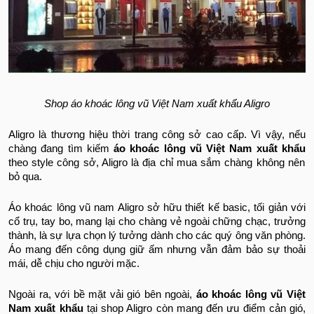
Shop áo khoác lông vũ Việt Nam xuất khẩu Aligro
Aligro là thương hiệu thời trang công sở cao cấp. Vì vậy, nếu
chàng đang tìm kiếm
áo khoác lông vũ Việt Nam xuất khẩu
theo style công sở, Aligro là địa chỉ mua sắm chàng không nên
bỏ qua.
Áo khoác lông vũ nam Aligro sở hữu thiết kế basic, tối giản với
cổ trụ, tay bo, mang lại cho chàng vẻ ngoài chững chạc, trưởng
thành, là sự lựa chọn lý tưởng dành cho các quý ông văn phòng.
Áo mang đến công dụng giữ ấm nhưng vẫn đảm bảo sự thoải
mái, dễ chịu cho người mặc.
Ngoài ra, với bề mặt vải gió bên ngoài,
áo khoác lông vũ Việt
Nam xuất khẩu
tại shop Aligro còn mang đến ưu điểm cản gió,