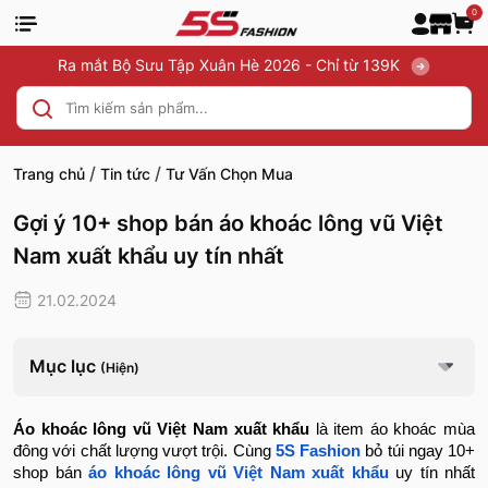
0
Ra mắt Bộ Sưu Tập Xuân Hè 2026 - Chỉ từ 139K
/
/
Trang chủ
Tin tức
Tư Vấn Chọn Mua
Gợi ý 10+ shop bán áo khoác lông vũ Việt
Nam xuất khẩu uy tín nhất
21.02.2024
Mục lục
(Hiện)
Áo khoác lông vũ Việt Nam xuất khẩu
là item áo khoác mùa
đông với chất lượng vượt trội. Cùng
5S Fashion
bỏ túi ngay 10+
shop bán
áo khoác lông vũ Việt Nam xuất khẩu
uy tín nhất