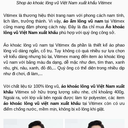
Shop áo khoác lông vũ Việt Nam xuất khẩu Vitimex
Vitimex là thương hiệu thời trang nam với phong cách nam tính,
lịch lãm, trưởng thành. Vì vậy,
áo ấm lông vũ nam
tại Vitimex
cũng mang đậm phong cách này. Đây là địa chỉ mua
Áo khoác
lông vũ Việt Nam xuất khẩu
phù hợp với quý ông công sở.
Áo khoác lông vũ nam tại Vitimex đa phần là thiết kế áo phao
lông vũ dáng ngắn, cổ trụ. Tuy không có quá nhiều sự lựa chọn
về kiểu dáng nhưng bù lại, Vitimex mang đến item áo khoác lông
vũ nam với bảng màu đa dạng, dễ mặc như đen, tím than, xanh
rêu, ghi, nâu, xanh, đỏ đô,... Quý ông có thể diện trong nhiều dịp
như đi chơi, đi làm,...
Với chất liệu từ 100% lông vũ,
áo khoác lông vũ Việt Nam xuất
khẩu
Vitimex sở hữu trọng lượng siêu nhẹ, chỉ khoảng 400g.
Ngoài ra, với lớp vải bên ngoài được làm từ polyester, các item
áo khoác lông vũ việt nam xuất khẩu
tại Vitimex còn có ưu
điểm chống nước, mềm mịn, không bị xô lông khi giặt.