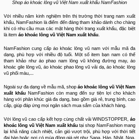
Shop áo khoác lông vũ Việt Nam xuất khẩu NamFashion
Với nhiều năm kinh nghiệm trên thị trường thời trang nam xuất
khẩu, NamFashion là điểm đến đáng tham khảo dành cho chàng
khi có nhu cầu mua các mặt hàng thời trang xuất khẩu, đặc biệt
là item
áo khoác lông vũ Việt Nam xuất khẩu
.
NamFashion cung cấp áo khoác lông vũ nam với mẫu mã đa
dạng, phù hợp với nhiều độ tuổi. Một số item bạn nam có thể
tham khảo như áo phao nam lông vũ không đường may, áo
khoác gile lông vũ, áo khoác phao lông vũ vải dạ, áo khoác lông
vũ phối màu,...
Ngoài sự đa dạng về mẫu mã, shop
áo khoác lông vũ Việt Nam
xuất khẩu
NamFashion còn mang đến sự tiện lợi cho khách
hàng với phân khúc giá đa dạng, bao gồm giá rẻ, trung bình, cao
cấp, giúp đáp ứng mọi ngân sách mua sắm của khách hàng.
Với lông vũ cao cấp kết hợp cùng chất vải WINDSTOPPER,
áo
khoác lông vũ Việt Nam xuất khẩu
tại shop NamFashion mang
lại khả năng cách nhiệt, cản gió vượt trội, phù hợp với thời tiết
đại hàn hoặc nơi có mùa đông giá rét như Sapa, Hàn, Nhật, Nga,