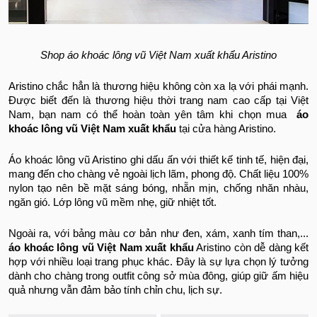
Shop áo khoác lông vũ Việt Nam xuất khẩu Aristino
Aristino chắc hẳn là thương hiệu không còn xa lạ với phái mạnh.
Được biết đến là thương hiệu thời trang nam cao cấp tại Việt
Nam, bạn nam có thể hoàn toàn yên tâm khi chọn mua
áo
khoác lông vũ Việt Nam xuất khẩu
tại cửa hàng Aristino.
Áo khoác lông vũ Aristino ghi dấu ấn với thiết kế tinh tế, hiện đại,
mang đến cho chàng vẻ ngoài lịch lãm, phong độ. Chất liệu 100%
nylon tạo nên bề mặt sáng bóng, nhẵn mịn, chống nhăn nhàu,
ngăn gió. Lớp lông vũ mềm nhẹ, giữ nhiệt tốt.
Ngoài ra, với bảng màu cơ bản như đen, xám, xanh tím than,...
áo khoác lông vũ Việt Nam xuất khẩu
Aristino còn dễ dàng kết
hợp với nhiều loại trang phục khác. Đây là sự lựa chọn lý tưởng
dành cho chàng trong outfit công sở mùa đông, giúp giữ ấm hiệu
quả nhưng vẫn đảm bảo tính chỉn chu, lịch sự.