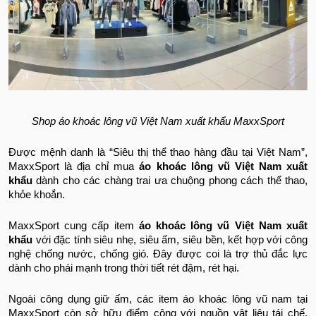
Shop áo khoác lông vũ Việt Nam xuất khẩu MaxxSport
Được mệnh danh là “Siêu thị thể thao hàng đầu tại Việt Nam”,
MaxxSport là địa chỉ mua
áo khoác lông vũ Việt Nam xuất
khẩu
dành cho các chàng trai ưa chuộng phong cách thể thao,
khỏe khoắn.
MaxxSport cung cấp item
áo khoác lông vũ Việt Nam xuất
khẩu
với đặc tính siêu nhẹ, siêu ấm, siêu bền, kết hợp với công
nghệ chống nước, chống gió. Đây được coi là trợ thủ đắc lực
dành cho phái mạnh trong thời tiết rét đậm, rét hại.
Ngoài công dụng giữ ấm, các item áo khoác lông vũ nam
tại
MaxxSport còn sở hữu điểm cộng với nguồn vật liệu tái chế,