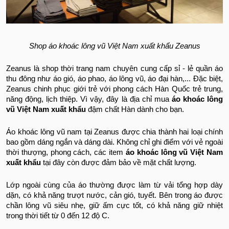
Shop áo khoác lông vũ Việt Nam xuất khẩu Zeanus
Zeanus là shop thời trang nam chuyên cung cấp sỉ - lẻ quần áo
thu đông như áo gió, áo phao, áo lông vũ, áo đại hàn,... Đặc biệt,
Zeanus chinh phục giới trẻ với phong cách Hàn Quốc trẻ trung,
năng động, lịch thiệp. Vì vậy, đây là địa chỉ mua
áo khoác lông
vũ Việt Nam xuất khẩu
đậm chất Hàn dành cho bạn.
Áo khoác lông vũ nam tại Zeanus được chia thành hai loại chính
bao gồm dáng ngắn và dáng dài. Không chỉ ghi điểm với vẻ ngoài
thời thượng, phong cách, các item
áo khoác lông vũ Việt Nam
xuất khẩu
tại đây còn được đảm bảo về mặt chất lượng.
Lớp ngoài cùng của áo thường được làm từ vải tổng hợp dày
dặn, có khả năng trượt nước, cản gió, tuyết. Bên trong áo được
chần lông vũ siêu nhẹ, giữ ấm cực tốt, có khả năng giữ nhiệt
trong thời tiết từ 0 đến 12 độ C.