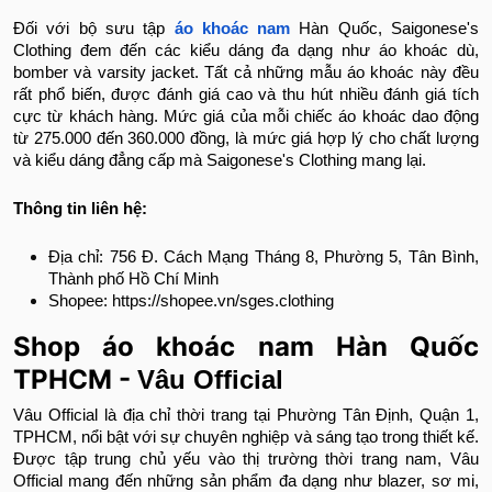
Đối với bộ sưu tập
áo khoác nam
Hàn Quốc, Saigonese's
Clothing đem đến các kiểu dáng đa dạng như áo khoác dù,
bomber và varsity jacket. Tất cả những mẫu áo khoác này đều
rất phổ biến, được đánh giá cao và thu hút nhiều đánh giá tích
cực từ khách hàng. Mức giá của mỗi chiếc áo khoác dao động
từ 275.000 đến 360.000 đồng, là mức giá hợp lý cho chất lượng
và kiểu dáng đẳng cấp mà Saigonese's Clothing mang lại.
Thông tin liên hệ:
Địa chỉ: 756 Đ. Cách Mạng Tháng 8, Phường 5, Tân Bình,
Thành phố Hồ Chí Minh
Shopee: https://shopee.vn/sges.clothing
Shop áo khoác nam Hàn Quốc
TPHCM -
Vâu Official
Vâu Official là địa chỉ thời trang tại Phường Tân Định, Quận 1,
TPHCM, nổi bật với sự chuyên nghiệp và sáng tạo trong thiết kế.
Được tập trung chủ yếu vào thị trường thời trang nam, Vâu
Official mang đến những sản phẩm đa dạng như blazer, sơ mi,