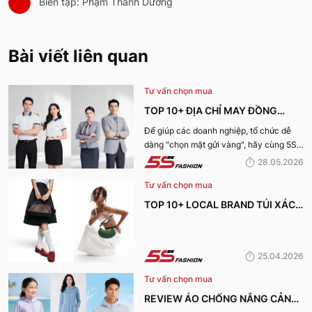
Biên tập: Phạm Thanh Dương
Bài viết liên quan
Tư vấn chọn mua
TOP 10+ ĐỊA CHỈ MAY ĐỒNG
PHỤC CÔNG TY ĐẸP, UY TÍN
Để giúp các doanh nghiệp, tổ chức dễ
dàng "chọn mặt gửi vàng", hãy cùng 5S
NHẤT HIỆN NAY
Fashion tìm hiểu những địa chỉ may đồng
28.05.2026
phục công ty uy tín, chất lượng và nhận
Tư vấn chọn mua
được nhiều đánh giá tích cực nhất hiện
nay.
TOP 10+ LOCAL BRAND TÚI XÁCH
KHIẾN CHỊ EM MÊ MẨN TRONG
MÙA HÈ 2026
25.04.2026
Tư vấn chọn mua
REVIEW ÁO CHỐNG NẮNG CẢN