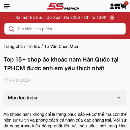
0
Ra mắt Bộ Sưu Tập Xuân Hè 2026 - Chỉ từ 139K
/
/
Trang chủ
Tin tức
Tư Vấn Chọn Mua
Top 15+ shop áo khoác nam Hàn Quốc tại
TPHCM được anh em yêu thích nhất
07.01.2024
Mục lục
(Hiện)
Áo khoác nam
không chỉ là trang phục bảo vệ cơ thể mà còn thể
hiện sự tự tin và phong cách cá nhân của các chàng trai. Với sự
đa dạng trong kiểu dáng, chất liệu và màu sắc, thời trang Hàn