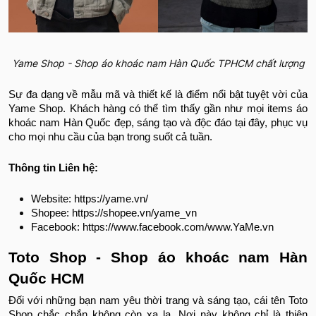
Yame Shop - Shop áo khoác nam Hàn Quốc TPHCM chất lượng
Sự đa dạng về mẫu mã và thiết kế là điểm nổi bật tuyệt vời của
Yame Shop. Khách hàng có thể tìm thấy gần như mọi items áo
khoác nam Hàn Quốc đẹp, sáng tạo và độc đáo tại đây, phục vụ
cho mọi nhu cầu của bạn trong suốt cả tuần.
Thông tin Liên hệ:
Website:
https://yame.vn/
Shopee: https://shopee.vn/yame_vn
Facebook: https://www.facebook.com/www.YaMe.vn
Toto Shop - Shop áo khoác nam Hàn
Quốc HCM
Đối với những bạn nam yêu thời trang và sáng tạo, cái tên Toto
Shop chắc chắn không còn xa lạ. Nơi này không chỉ là thiên