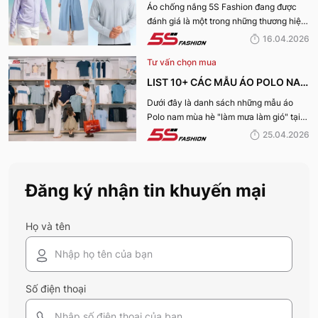
TIA UV, CHỐNG NẮNG TỐT NHẤT
Áo chống nắng 5S Fashion đang được
đánh giá là một trong những thương hiệu
CỦA 5S FASHION 2026
áo đáng mua hàng đầu hiện nay. Vậy
16.04.2026
mẫu áo này có gì? Vì sao lại được đánh
Tư vấn chọn mua
giá tích cực đến vậy? Cùng đi hết bài
viết nhé!
LIST 10+ CÁC MẪU ÁO POLO NAM
MÙA HÈ BÁN CHẠY NHẤT CỦA 5S
Dưới đây là danh sách những mẫu áo
Polo nam mùa hè "làm mưa làm gió" tại
FASHION 2026
hệ thống 5S Fashion mà bất kỳ quý ông
25.04.2026
nào cũng nên sở hữu trong tủ đồ mùa hè
này
Đăng ký nhận tin khuyến mại
Họ và tên
Số điện thoại