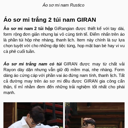
Áo sơ mi nam Rustico
Áo sơ mi trắng 2 túi nam GIRAN
Áo sơ mi nam 2 túi hộp
GiRangian được thiết kế với tay dài,
form rộng đơn giản nhưng lại vô cùng tinh tế. Điểm nhấn trên áo
là phần túi hộp nhẹ nhàng, thanh lịch. Item này chính là sự lựa
chọn tuyệt vời cho những dịp tiệc tùng, họp mặt bạn bè hay vi vu
cà phê cuối tuần.
Áo sơ mi trắng nam có túi
GIRAN được may từ chất vải
Rayon dày dặn nhưng vẫn giữ độ mềm mại, nhẹ nhàng. Form
dáng áo cứng cáp với phần vai áo đứng nam tính, thanh lịch. Tất
cả đường may trên áo sơ mi đều được GIRAN gia công cẩn
thận, tỉ mỉ nhằm đem đến những trải nghiệm tốt nhất cho phái
mạnh.