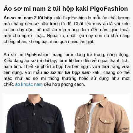
Áo sơ mi nam 2 túi hộp kaki PigoFashion
Áo sơ mi nam 2 túi hộp
kaki PigoFashion là mẫu áo chất lượng
mà chàng nên sở hữu trong tủ đồ. Chất liệu may áo là vải kaki
cotton dày dặn, bề mặt áo mịn màng đem đến cảm giác thoải
mái cho người mặc. Ngoài ra, chất liệu này còn có khả năng
chống nhăn, không bạc màu qua nhiều lần giặt.
Áo sơ mi PigoFashion mang form dáng trẻ trung, năng động.
Kiểu dáng áo sơ mi dài tay, form fit đem đến vẻ ngoài thanh lịch,
nam tính. Thiết kế phối túi hộp hai bên ngực vừa thời trang vừa
tiện dụng. Với mẫu
áo sơ mi túi hộp nam
kaki, chàng có thể
mặc như áo sơ mi thông thường hoặc sử dụng như một
chiếc
áo khoác nam
đều hợp phong cách.