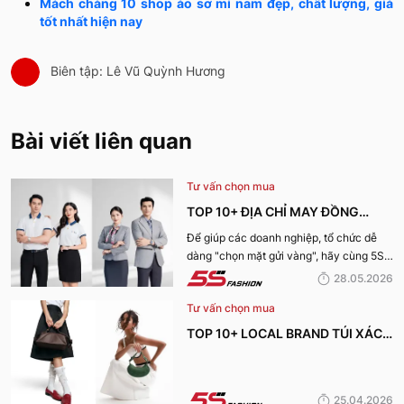
Mách chàng 10 shop áo sơ mi nam đẹp, chất lượng, giá
tốt nhất hiện nay
Biên tập: Lê Vũ Quỳnh Hương
Bài viết liên quan
Tư vấn chọn mua
TOP 10+ ĐỊA CHỈ MAY ĐỒNG
PHỤC CÔNG TY ĐẸP, UY TÍN
Để giúp các doanh nghiệp, tổ chức dễ
dàng "chọn mặt gửi vàng", hãy cùng 5S
NHẤT HIỆN NAY
Fashion tìm hiểu những địa chỉ may đồng
28.05.2026
phục công ty uy tín, chất lượng và nhận
Tư vấn chọn mua
được nhiều đánh giá tích cực nhất hiện
nay.
TOP 10+ LOCAL BRAND TÚI XÁCH
KHIẾN CHỊ EM MÊ MẨN TRONG
MÙA HÈ 2026
25.04.2026