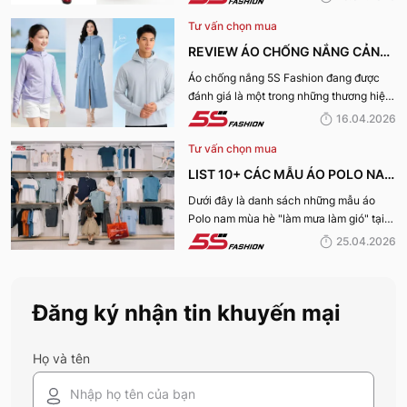
Tư vấn chọn mua
REVIEW ÁO CHỐNG NẮNG CẢN
TIA UV, CHỐNG NẮNG TỐT NHẤT
Áo chống nắng 5S Fashion đang được
đánh giá là một trong những thương hiệu
CỦA 5S FASHION 2026
áo đáng mua hàng đầu hiện nay. Vậy
16.04.2026
mẫu áo này có gì? Vì sao lại được đánh
Tư vấn chọn mua
giá tích cực đến vậy? Cùng đi hết bài
viết nhé!
LIST 10+ CÁC MẪU ÁO POLO NAM
MÙA HÈ BÁN CHẠY NHẤT CỦA 5S
Dưới đây là danh sách những mẫu áo
Polo nam mùa hè "làm mưa làm gió" tại
FASHION 2026
hệ thống 5S Fashion mà bất kỳ quý ông
25.04.2026
nào cũng nên sở hữu trong tủ đồ mùa hè
này
Đăng ký nhận tin khuyến mại
Họ và tên