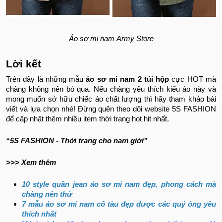
Áo sơ mi nam
Army Store
Lời kết
Trên đây là những mẫu
áo sơ mi nam 2 túi hộp
cực HOT mà
chàng không nên bỏ qua. Nếu chàng yêu thích kiểu áo này và
mong muốn sở hữu chiếc áo chất lượng thì hãy tham khảo bài
viết và lựa chọn nhé! Đừng quên theo dõi website 5S FASHION
để cập nhật thêm nhiều item thời trang hot hit nhất.
“5S FASHION - Thời trang cho nam giới”
>>> Xem thêm
10 style quần jean áo sơ mi nam đẹp, phong cách mà
chàng nên thử
7 mẫu áo sơ mi nam cổ tàu đẹp được các quý ông yêu
thích nhất