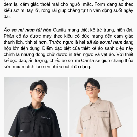
đem lại cảm giác thoải mái cho người mặc. Form dáng áo theo
kiểu sơ mi tay lỡ, rộng rãi giúp chàng tự tin vận động suốt ngày
dài.
Áo sơ mi nam túi hộp
Canifa mang thiết kế trẻ trung, hiện đại.
Phần cổ áo được may theo kiểu cổ đức mang đến cảm giác
thanh lịch, tinh tế hơn. Trước ngực là hai
túi áo sơ mi nam
dạng
hộp lớn tiện dụng. Điểm đặc biệt của thiết kế áo sành điệu này
chính là những dòng chữ được in trên ngực và vạt áo. Với thiết
kế độc đáo, ấn tượng, chiếc áo sơ mi Canifa sẽ giúp chàng thỏa
sức mix-match tạo nên nhiều outfit đa dạng.