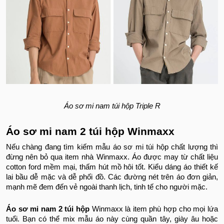
Áo sơ mi nam túi hộp Triple R
Áo sơ mi nam 2 túi hộp Winmaxx
Nếu chàng đang tìm kiếm mẫu áo sơ mi túi hộp chất lượng thì
đừng nên bỏ qua item nhà Winmaxx. Áo được may từ chất liệu
cotton ford mềm mại, thấm hút mồ hôi tốt. Kiểu dáng áo thiết kế
lai bầu dễ mặc và dễ phối đồ. Các đường nét trên áo đơn giản,
mạnh mẽ đem đến vẻ ngoài thanh lịch, tinh tế cho người mặc.
Áo sơ mi nam 2 túi hộp
Winmaxx là item phù hợp cho mọi lứa
tuổi. Bạn có thể mix mẫu áo này cùng quần tây, giày âu hoặc