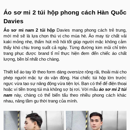
Áo sơ mi 2 túi hộp phong cách Hàn Quốc
Davies
Áo sơ mi nam 2 túi hộp
Davies mang phong cách trẻ trung,
mới mẻ sẽ là lựa chọn thú vị cho mùa hè. Áo may từ chất vải
kaki mỏng nhẹ, thấm hút mồ hôi tốt giúp người mặc không cảm
thấy khó chịu trong suốt cả ngày. Từng đường kim mũi chỉ trên
trang phục được brand tỉ mỉ thực hiện đem đến chiếc áo chất
lượng, bền bỉ nhất cho chàng.
Thiết kế áo tay lỡ theo form dáng oversize rộng rãi, thoải mái cho
phép người mặc tự do vận động. Hai chiếc túi hộp lớn trước
ngực vừa tạo sự năng động vừa tiện lợi. Bạn có thể để điện thoại
hoặc ví tiền trong túi mà không sợ bị rơi. Với mẫu
áo sơ mi 2 túi
nam
này, chàng có thể biến tấu theo nhiều phong cách khác
nhau, nâng tầm gu thời trang của mình.