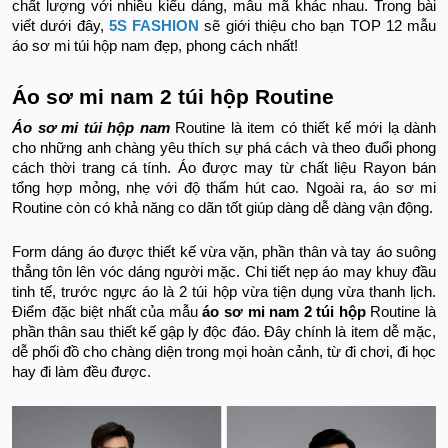
chất lượng với nhiều kiểu dáng, mẫu mã khác nhau. Trong bài
viết dưới đây,
5S FASHION
sẽ giới thiệu cho bạn TOP 12 mẫu
áo sơ mi túi hộp nam đẹp, phong cách nhất!
Áo sơ mi nam 2 túi hộp Routine
Áo sơ mi túi hộp nam
Routine là item có thiết kế mới lạ dành
cho những anh chàng yêu thích sự phá cách và theo đuổi phong
cách thời trang cá tính. Áo được may từ chất liệu Rayon bán
tổng hợp mỏng, nhẹ với độ thấm hút cao. Ngoài ra, áo sơ mi
Routine còn có khả năng co dãn tốt giúp dàng dễ dàng vận động.
Form dáng áo được thiết kế vừa vặn, phần thân và tay áo suông
thẳng tôn lên vóc dáng người mặc. Chi tiết nẹp áo may khuy đầu
tinh tế, trước ngực áo là 2 túi hộp vừa tiện dụng vừa thanh lịch.
Điểm đặc biệt nhất của mẫu
áo sơ mi nam 2 túi hộp
Routine là
phần thân sau thiết kế gập ly độc đáo. Đây chính là item dễ mặc,
dễ phối đồ cho chàng diện trong mọi hoàn cảnh, từ đi chơi, đi học
hay đi làm đều được.