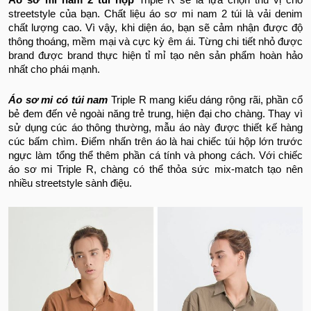
Áo sơ mi nam 2 túi hộp
Triple R sẽ là lựa chọn thú vị cho
streetstyle của bạn. Chất liệu áo sơ mi nam 2 túi là vải denim
chất lượng cao. Vì vậy, khi diện áo, bạn sẽ cảm nhận được độ
thông thoáng, mềm mại và cực kỳ êm ái. Từng chi tiết nhỏ được
brand được brand thực hiện tỉ mỉ tạo nên sản phẩm hoàn hảo
nhất cho phái mạnh.
Áo sơ mi có túi nam
Triple R mang kiểu dáng rộng rãi, phần cổ
bẻ đem đến vẻ ngoài năng trẻ trung, hiện đại cho chàng. Thay vì
sử dụng cúc áo thông thường, mẫu áo này được thiết kế hàng
cúc bấm chìm. Điểm nhấn trên áo là hai chiếc túi hộp lớn trước
ngực làm tổng thể thêm phần cá tính và phong cách. Với chiếc
áo sơ mi Triple R, chàng có thể thỏa sức mix-match tạo nên
nhiều streetstyle sành điệu.