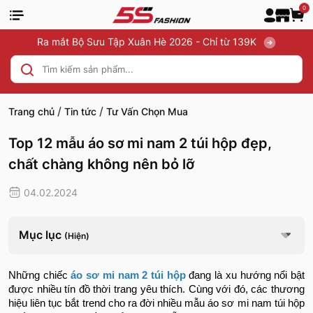
0
Ra mắt Bộ Sưu Tập Xuân Hè 2026 - Chỉ từ 139K
/
/
Trang chủ
Tin tức
Tư Vấn Chọn Mua
Top 12 mẫu áo sơ mi nam 2 túi hộp đẹp,
chất chàng không nên bỏ lỡ
04.02.2024
Mục lục
(Hiện)
Những chiếc
áo sơ mi nam 2 túi hộp
đang là xu hướng nổi bật
được nhiều tín đồ thời trang yêu thích. Cùng với đó, các thương
hiệu liên tục bắt trend cho ra đời nhiều mẫu áo sơ mi nam túi hộp