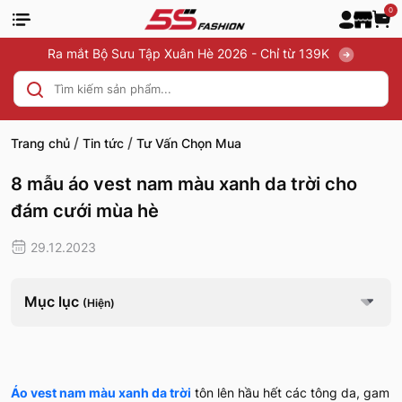
0
Ra mắt Bộ Sưu Tập Xuân Hè 2026 - Chỉ từ 139K
/
/
Trang chủ
Tin tức
Tư Vấn Chọn Mua
8 mẫu áo vest nam màu xanh da trời cho
đám cưới mùa hè
29.12.2023
Mục lục
(Hiện)
Áo vest nam màu xanh da trời
tôn lên hầu hết các tông da, gam