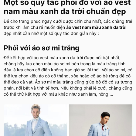
Một số quy tắc phối đồ với áo vest
nam màu xanh da trời chuẩn đẹp
Để cho trang phục ngày cưới được chỉn chu nhất, các chàng trai
trước khi làm chú rể muốn diện
áo vest nam màu xanh da trời
đẹp nhất cần nhớ một số quy tắc đơn giản này :
Phối với áo sơ mi trắng
Để kết hợp với áo vest màu xanh da trời được nổi bật nhất,
chàng hãy lựa chọn màu áo sơ mi bên trong là màu trắng tinh,
đây là lựa chọn cổ điển không bao giờ sợ lỗi thời. Với áo sơ mi, có
thể lựa chọn kiểu áo có cổ thẳng, xòe hoặc cổ áo bẻ rộng để có
thể đeo cà vạt. Áo sơ mi màu trắng cũng giúp bộ đồ có sự tương
phản, nổi bật và tinh tế hơn. Nếu không phải lễ cưới, chàng cũng
có thể thử kết hợp với màu khác như xanh lam, hồng,...