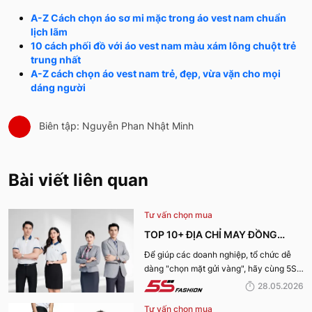
A-Z Cách chọn áo sơ mi mặc trong áo vest nam chuẩn
lịch lãm
10 cách phối đồ với áo vest nam màu xám lông chuột trẻ
trung nhất
A-Z cách chọn áo vest nam trẻ, đẹp, vừa vặn cho mọi
dáng người
Biên tập: Nguyễn Phan Nhật Minh
Bài viết liên quan
Tư vấn chọn mua
TOP 10+ ĐỊA CHỈ MAY ĐỒNG
PHỤC CÔNG TY ĐẸP, UY TÍN
Để giúp các doanh nghiệp, tổ chức dễ
dàng "chọn mặt gửi vàng", hãy cùng 5S
NHẤT HIỆN NAY
Fashion tìm hiểu những địa chỉ may đồng
28.05.2026
phục công ty uy tín, chất lượng và nhận
Tư vấn chọn mua
được nhiều đánh giá tích cực nhất hiện