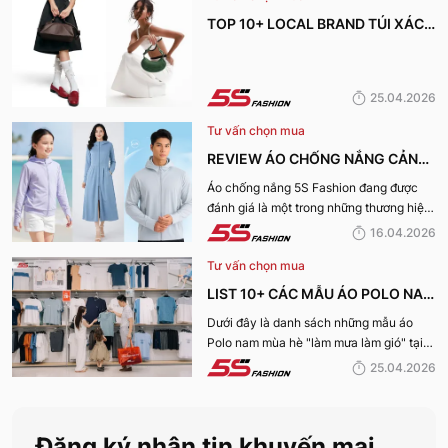
nay.
TOP 10+ LOCAL BRAND TÚI XÁCH
KHIẾN CHỊ EM MÊ MẨN TRONG
MÙA HÈ 2026
25.04.2026
Tư vấn chọn mua
REVIEW ÁO CHỐNG NẮNG CẢN
TIA UV, CHỐNG NẮNG TỐT NHẤT
Áo chống nắng 5S Fashion đang được
đánh giá là một trong những thương hiệu
CỦA 5S FASHION 2026
áo đáng mua hàng đầu hiện nay. Vậy
16.04.2026
mẫu áo này có gì? Vì sao lại được đánh
Tư vấn chọn mua
giá tích cực đến vậy? Cùng đi hết bài
viết nhé!
LIST 10+ CÁC MẪU ÁO POLO NAM
MÙA HÈ BÁN CHẠY NHẤT CỦA 5S
Dưới đây là danh sách những mẫu áo
Polo nam mùa hè "làm mưa làm gió" tại
FASHION 2026
hệ thống 5S Fashion mà bất kỳ quý ông
25.04.2026
nào cũng nên sở hữu trong tủ đồ mùa hè
này
Đăng ký nhận tin khuyến mại