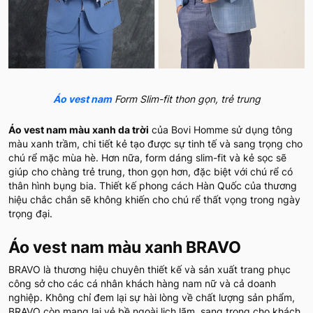
Áo vest nam
Form Slim-fit thon gọn, trẻ trung
Áo vest nam màu xanh da trời
của Bovi Homme sử dụng tông
màu xanh trầm, chi tiết kẻ tạo được sự tinh tế và sang trọng cho
chú rể mặc mùa hè. Hơn nữa, form dáng slim-fit và kẻ sọc sẽ
giúp cho chàng trẻ trung, thon gọn hơn, đặc biệt với chú rể có
thân hình bụng bia. Thiết kế phong cách Hàn Quốc của thương
hiệu chắc chắn sẽ không khiến cho chú rể thất vọng trong ngày
trọng đại.
Áo vest nam màu xanh BRAVO
BRAVO là thương hiệu chuyên thiết kế và sản xuất trang phục
công sở cho các cá nhân khách hàng nam nữ và cả doanh
nghiệp. Không chỉ đem lại sự hài lòng về chất lượng sản phẩm,
BRAVO còn mang lại vẻ bề ngoài lịch lãm, sang trọng cho khách