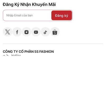
Đăng Ký Nhận Khuyến Mãi
Đăng ký
CÔNG TY CỔ PHẦN 5S FASHION
Hotline
Shop
18008118
Hệ thống các cửa hàng
CHÍNH SÁCH
CHĂM SÓC KHÁCH HÀNG
TÀI LIỆU - TUYỂN DỤNG
VỀ 5S FASHION