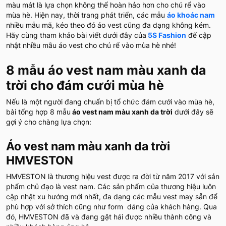
màu mát là lựa chọn không thể hoàn hảo hơn cho chú rể vào
mùa hè. Hiện nay, thời trang phát triển, các mẫu
áo khoác nam
nhiều mẫu mã, kéo theo đó áo vest cũng đa dạng không kém.
Hãy cùng tham khảo bài viết dưới đây của
5S Fashion
để cập
nhật nhiều mẫu áo vest cho chú rể vào mùa hè nhé!
8 mẫu áo vest nam màu xanh da
trời cho đám cưới mùa hè
Nếu là một người đang chuẩn bị tổ chức đám cưới vào mùa hè,
bài tổng hợp 8 mẫu
áo vest nam màu xanh da trời
dưới đây sẽ
gợi ý cho chàng lựa chọn:
Áo vest nam màu xanh da trời
HMVESTON
HMVESTON là thương hiệu vest được ra đời từ năm 2017 với sản
phẩm chủ đạo là vest nam. Các sản phẩm của thương hiệu luôn
cập nhật xu hướng mới nhất, đa dạng các mẫu vest may sẵn để
phù hợp với sở thích cũng như form dáng của khách hàng. Qua
đó, HMVESTON đã và đang gặt hái được nhiều thành công và