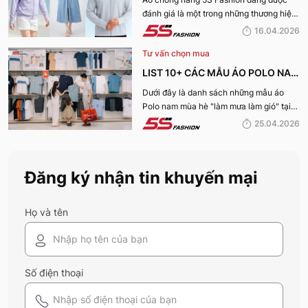
đánh giá là một trong những thương hiệu
CỦA 5S FASHION 2026
áo đáng mua hàng đầu hiện nay. Vậy
16.04.2026
mẫu áo này có gì? Vì sao lại được đánh
Tư vấn chọn mua
giá tích cực đến vậy? Cùng đi hết bài
viết nhé!
LIST 10+ CÁC MẪU ÁO POLO NAM
MÙA HÈ BÁN CHẠY NHẤT CỦA 5S
Dưới đây là danh sách những mẫu áo
Polo nam mùa hè "làm mưa làm gió" tại
FASHION 2026
hệ thống 5S Fashion mà bất kỳ quý ông
25.04.2026
nào cũng nên sở hữu trong tủ đồ mùa hè
này
Đăng ký nhận tin khuyến mại
Họ và tên
Số điện thoại