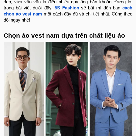
đẹp, vừa vặn vẫn là điều nhiều quý ông băn khoăn. Đừng lo,
trong bài viết dưới đây,
5S Fashion
sẽ bật mí đến bạn
cách
chọn áo vest nam
một cách đầy đủ và chi tiết nhất. Cùng theo
dõi ngay nhé!
Chọn áo vest nam dựa trên chất liệu áo