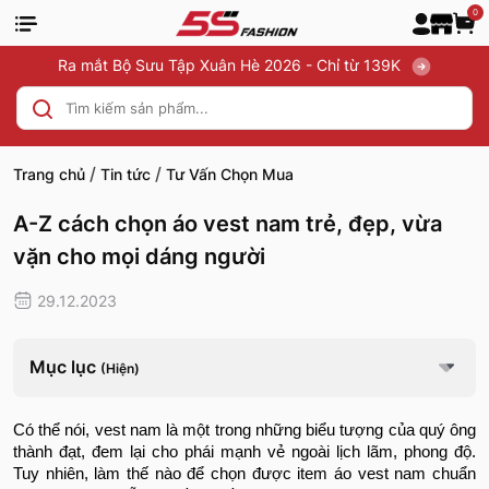
0
Ra mắt Bộ Sưu Tập Xuân Hè 2026 - Chỉ từ 139K
/
/
Trang chủ
Tin tức
Tư Vấn Chọn Mua
A-Z cách chọn áo vest nam trẻ, đẹp, vừa
vặn cho mọi dáng người
29.12.2023
Mục lục
(Hiện)
Có thể nói, vest nam là một trong những biểu tượng của quý ông
thành đạt, đem lại cho phái mạnh vẻ ngoài lịch lãm, phong độ.
Tuy nhiên, làm thế nào để chọn được item áo vest nam chuẩn