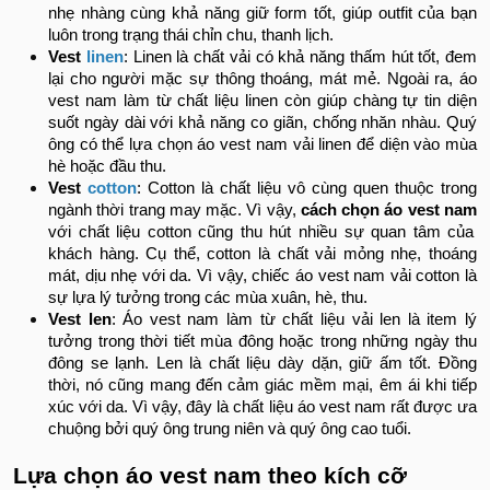
nhẹ nhàng cùng khả năng giữ form tốt, giúp outfit của bạn
luôn trong trạng thái chỉn chu, thanh lịch.
Vest
linen
: Linen là chất vải có khả năng thấm hút tốt, đem
lại cho người mặc sự thông thoáng, mát mẻ. Ngoài ra, áo
vest nam làm từ chất liệu linen còn giúp chàng tự tin diện
suốt ngày dài với khả năng co giãn, chống nhăn nhàu. Quý
ông có thể lựa chọn áo vest nam vải linen để diện vào mùa
hè hoặc đầu thu.
Vest
cotton
: Cotton là chất liệu vô cùng quen thuộc trong
ngành thời trang may mặc. Vì vậy,
cách chọn áo vest nam
với chất liệu cotton cũng thu hút nhiều sự quan tâm của
khách hàng. Cụ thể, cotton là chất vải mỏng nhẹ, thoáng
mát, dịu nhẹ với da. Vì vậy, chiếc áo vest nam vải cotton là
sự lựa lý tưởng trong các mùa xuân, hè, thu.
Vest len
: Áo vest nam làm từ chất liệu vải len là item lý
tưởng trong thời tiết mùa đông hoặc trong những ngày thu
đông se lạnh. Len là chất liệu dày dặn, giữ ấm tốt. Đồng
thời, nó cũng mang đến cảm giác mềm mại, êm ái khi tiếp
xúc với da. Vì vậy, đây là chất liệu áo vest nam rất được ưa
chuộng bởi quý ông trung niên và quý ông cao tuổi.
Lựa chọn áo vest nam theo kích cỡ