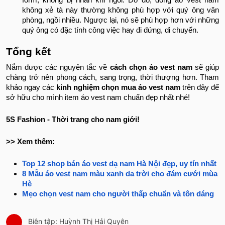
form, không bị nhăn khi ngồi. Do đó, dòng áo vest nam
không xẻ tà này thường không phù hợp với quý ông văn
phòng, ngồi nhiều. Ngược lại, nó sẽ phù hợp hơn với những
quý ông có đặc tính công việc hay đi đứng, di chuyển.
Tổng kết
Nắm được các nguyên tắc về
cách chọn áo vest nam
sẽ giúp
chàng trở nên phong cách, sang trọng, thời thượng hơn. Tham
khảo ngay các
kinh nghiệm chọn mua áo vest nam
trên đây để
sở hữu cho mình item áo vest nam chuẩn đẹp nhất nhé!
5S Fashion - Thời trang cho nam giới!
>> Xem thêm:
Top 12 shop bán áo vest dạ nam Hà Nội đẹp, uy tín nhất
8 Mẫu áo vest nam màu xanh da trời cho đám cưới mùa
Hè
Mẹo chọn vest nam cho người thấp chuẩn và tôn dáng
Biên tập: Huỳnh Thị Hải Quyên