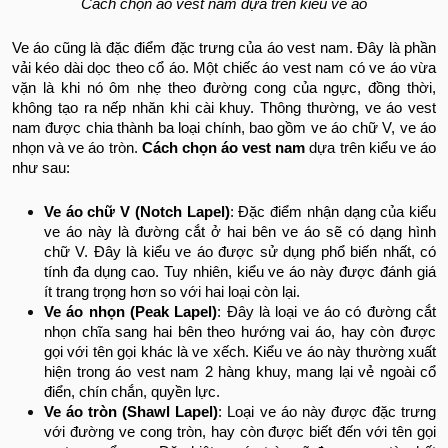
Cách chọn áo vest nam dựa trên kiểu ve áo
Ve áo cũng là đặc điểm đặc trưng của áo vest nam. Đây là phần
vải kéo dài dọc theo cổ áo. Một chiếc áo vest nam có ve áo vừa
vặn là khi nó ôm nhẹ theo đường cong của ngực, đồng thời,
không tạo ra nếp nhăn khi cài khuy. Thông thường, ve áo vest
nam được chia thành ba loại chính, bao gồm ve áo chữ V, ve áo
nhọn và ve áo tròn.
Cách chọn áo vest nam
dựa trên kiểu ve áo
như sau:
Ve áo chữ V (Notch Lapel)
: Đặc điểm nhận dạng của kiểu
ve áo này là đường cắt ở hai bên ve áo sẽ có dạng hình
chữ V. Đây là kiểu ve áo được sử dụng phổ biến nhất, có
tính đa dụng cao. Tuy nhiên, kiểu ve áo này được đánh giá
ít trang trọng hơn so với hai loại còn lại.
Ve áo nhọn (Peak Lapel)
: Đây là loại ve áo có đường cắt
nhọn chĩa sang hai bên theo hướng vai áo, hay còn được
gọi với tên gọi khác là ve xếch. Kiểu ve áo này thường xuất
hiện trong áo vest nam 2 hàng khuy, mang lại vẻ ngoài cổ
điển, chín chắn, quyền lực.
Ve áo tròn (Shawl Lapel)
: Loại ve áo này được đặc trưng
với đường ve cong tròn, hay còn được biết đến với tên gọi