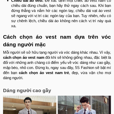
Chiều dài áo vest
: Để xác định một chiếc áo vest nam có
chiều dài đúng chuẩn, bạn hãy thử ngay cách sau. Khi bạn
đứng thẳng và nắm hờ các ngón tay, chiều dài vạt áo vest
sẽ ngang với vị trí các ngón tay của bạn. Tuy nhiên, nếu có
sự chênh lệch, chiều dài áo không nên cách vị trí này quá
xa.
Cách chọn áo vest nam dựa trên vóc
dáng người mặc
Mỗi người sẽ sở hữu tạng người và vóc dáng khác nhau. Vì vậy,
cách chọn áo vest nam
đôi khi sẽ không giống nhau, đặc biệt là
đối với những anh chàng có điểm yếu về vóc dáng như cao gầy,
mập béo, nhỏ con. Đừng lo, ngay sau đây, 5S Fashion sẽ bật mí
đến bạn
cách chọn áo vest nam trẻ
, đẹp, vừa vặn cho mọi
dáng người.
Dáng người cao gầy