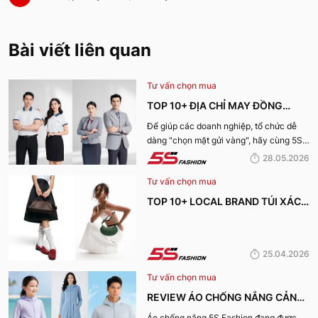
Bài viết liên quan
Tư vấn chọn mua
TOP 10+ ĐỊA CHỈ MAY ĐỒNG
PHỤC CÔNG TY ĐẸP, UY TÍN
Để giúp các doanh nghiệp, tổ chức dễ
dàng "chọn mặt gửi vàng", hãy cùng 5S
NHẤT HIỆN NAY
Fashion tìm hiểu những địa chỉ may đồng
28.05.2026
phục công ty uy tín, chất lượng và nhận
Tư vấn chọn mua
được nhiều đánh giá tích cực nhất hiện
nay.
TOP 10+ LOCAL BRAND TÚI XÁCH
KHIẾN CHỊ EM MÊ MẨN TRONG
MÙA HÈ 2026
25.04.2026
Tư vấn chọn mua
REVIEW ÁO CHỐNG NẮNG CẢN
TIA UV, CHỐNG NẮNG TỐT NHẤT
Áo chống nắng 5S Fashion đang được