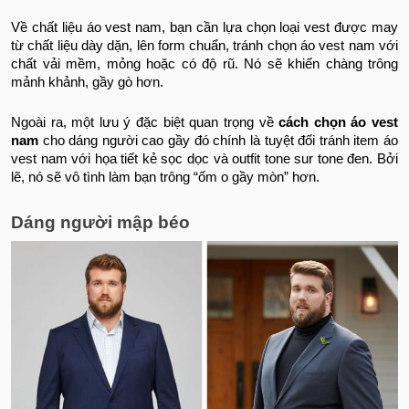
Về chất liệu áo vest nam, bạn cần lựa chọn loại vest được may
từ chất liệu dày dặn, lên form chuẩn, tránh chọn áo vest nam với
chất vải mềm, mỏng hoặc có độ rũ. Nó sẽ khiến chàng trông
mảnh khảnh, gầy gò hơn.
Ngoài ra, một lưu ý đặc biệt quan trọng về
cách chọn áo vest
nam
cho dáng người cao gầy đó chính là tuyệt đối tránh item áo
vest nam với họa tiết kẻ sọc dọc và outfit tone sur tone đen. Bởi
lẽ, nó sẽ vô tình làm bạn trông “ốm o gầy mòn” hơn.
Dáng người mập béo