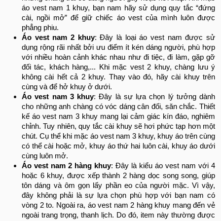
áo vest nam 1 khuy, bạn nam hãy sử dụng quy tắc “đứng
cài, ngồi mở” để giữ chiếc áo vest của mình luôn được
phẳng phiu.
Áo vest nam 2 khuy
: Đây là loại áo vest nam được sử
dụng rộng rãi nhất bởi ưu điểm ít kén dáng người, phù hợp
với nhiều hoàn cảnh khác nhau như đi tiệc, đi làm, gặp gỡ
đối tác, khách hàng,... Khi mặc vest 2 khuy, chàng lưu ý
không cài hết cả 2 khuy. Thay vào đó, hãy cài khuy trên
cùng và để hở khuy ở dưới.
Áo vest nam 3 khuy
: Đây là sự lựa chọn lý tưởng dành
cho những anh chàng có vóc dáng cân đối, săn chắc. Thiết
kế áo vest nam 3 khuy mang lại cảm giác kín đáo, nghiêm
chỉnh. Tuy nhiên, quy tắc cài khuy sẽ hơi phức tạp hơn một
chút. Cụ thể khi mặc áo vest nam 3 khuy, khuy áo trên cùng
có thể cài hoặc mở, khuy áo thứ hai luôn cài, khuy áo dưới
cùng luôn mở.
Áo vest nam 2 hàng khuy
: Đây là kiểu áo vest nam với 4
hoặc 6 khuy, được xếp thành 2 hàng dọc song song, giúp
tôn dáng và ôm gọn lấy phần eo của người mặc. Vì vậy,
đây không phải là sự lựa chọn phù hợp với bạn nam có
vòng 2 to. Ngoài ra, áo vest nam 2 hàng khuy mang đến vẻ
ngoài trang trọng, thanh lịch. Do đó, item này thường được