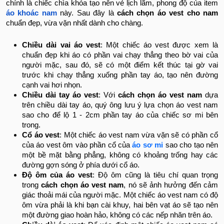
chính là chiếc chìa khóa tạo nên vẻ lịch lãm, phong độ của item
áo khoác nam
này. Sau đây là
cách chọn áo vest cho nam
chuẩn đẹp, vừa vặn nhất dành cho chàng.
Chiều dài vai áo vest
: Một chiếc áo vest được xem là
chuẩn đẹp khi áo có phần vai chạy thẳng theo bờ vai của
người mặc, sau đó, sẽ có một điểm kết thúc tại gờ vai
trước khi chạy thẳng xuống phần tay áo, tạo nên đường
cạnh vai hơi nhọn.
Chiều dài tay áo vest
: Với
cách chọn áo vest nam
dựa
trên chiều dài tay áo, quý ông lưu ý lựa chọn áo vest nam
sao cho để lộ 1 - 2cm phần tay áo của chiếc sơ mi bên
trong.
Cổ áo vest
: Một chiếc áo vest nam vừa vặn sẽ có phần cổ
của áo vest ôm vào phần cổ của
áo sơ mi
sao cho tạo nên
một bề mặt bằng phẳng, không có khoảng trống hay các
đường gợn sóng ở phía dưới cổ áo.
Độ ôm của áo vest
: Độ ôm cũng là tiêu chí quan trọng
trong
cách chọn áo vest nam
, nó sẽ ảnh hưởng đến cảm
giác thoải mái của người mặc. Một chiếc áo vest nam có độ
ôm vừa phải là khi bạn cài khuy, hai bên vạt áo sẽ tạo nên
một đường giao hoàn hảo, không có các nếp nhăn trên áo.