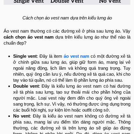
Cách chọn áo vest nam dựa trên kiểu lưng áo
Áo vest nam thường có các đường xẻ ở phía sau lưng áo. Vậy
cách chọn áo vest nam
dựa trên kiểu lưng áo như thế nào là
chuẩn đẹp?
Single vent
: Đây là item
áo vest nam
có một đường xẻ tà
ở chính giữa sau lưng áo, giúp giữ form áo, mang lại vẻ
ngoài năng động, lịch lãm và không quá trang trọng. Tuy
nhiên, quý ông cần lưu ý, nếu đường xẻ tà quá cao, khi cho
tay vào túi quần, nó có thể làm lộ phần lưng áo phía sau.
Double vent
: Đây là kiểu lưng áo vest nam có hai đường
xẻ tà phía sau lưng, tạo sự thoải mái cho phần hông của
người mặc. Loại vest này đem đến cho quý ông vẻ ngoài
sang trọng, lịch sự. Vì vậy, nó thường được ứng dụng trong
các buổi hội nghị, sự kiện lớn hoặc outfit công sở.
No vent
: Đây là kiểu áo vest nam không có đường xẻ tà
phía sau, mang lại ưu điểm tôn dáng người mặc. Thông
thường, các đường xẻ tà trên lưng áo sẽ giúp áo đứng