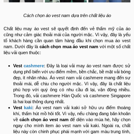
Cách chọn áo vest nam dựa trên chất liệu áo
Chất liệu may áo vest sẽ quyết định đến vẻ thẩm mỹ của áo
cũng như cảm giác thoải mái của người mặc. Vì vậy, đây là yếu
tố khách hàng cần quan tâm hàng đầu khi chọn mua áo vest
nam. Dưới đây là
cách chọn mua áo vest nam
với một số chất
liệu vải quen thuộc:
Vest
cashmere
: Đây là loại vải may áo vest nam được sử
dụng phổ biến với ưu điểm mềm, bền chắc, bề mặt vải bóng
đẹp, ít nhăn nhàu. Áo vest nam vải cashmere mang đến sự
thoải mái, dễ chịu cho người mặc. Vì vậy, đây là chất liệu
phù hợp với quý ông có nhu cầu đi lại, vận động nhiều.
Trong đó, vải cashmere Hàn Quốc và cashmere Singapore
là hai loại thông dụng nhất.
Vest
kaki
: Áo vest nam vải kaki sở hữu ưu điểm thoáng
khí, thấm hút mồ hôi tốt. Vì vậy, nếu chàng đang băn khoăn
về
cách chọn áo vest nam
để diện vào mùa hè, hãy chọn
ngay cho mình item áo vest nam vải kaki. Ngoài ra, chất
liệu này còn chinh phục phái mạnh với gam màu trung tính,