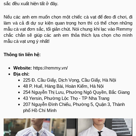
sắc đều xuất hiện tất ở đây.
Nếu các anh em muốn chọn một chiếc cà vạt để đeo đi chơi, đi
làm và cả đi dự sự kiện quan trọng hơn thì có thể chọn những
mẫu cà vạt đơn sắc, tối giản chút. Nói chung khi lạc vào Remmy
chắc chắn sẽ giúp các anh em thỏa thích lựa chọn cho mình
mẫu cà vạt ưng ý nhất!
Thông tin liên hệ:
Website:
https://remmy.vn/
Địa chỉ:
225 Đ. Cầu Giấy, Dịch Vọng, Cầu Giấy, Hà Nội
48 P. Huế, Hàng Bài, Hoàn Kiếm, Hà Nội
254 Nguyễn Thị Lưu, Phường Ngô Quyền, Bắc Giang
43 Yersin, Phường Lộc Thọ - TP Nha Trang
207 Nguyễn Đình Chiểu, Phường 5, Quận 3, Thành
phố Hồ Chí Minh