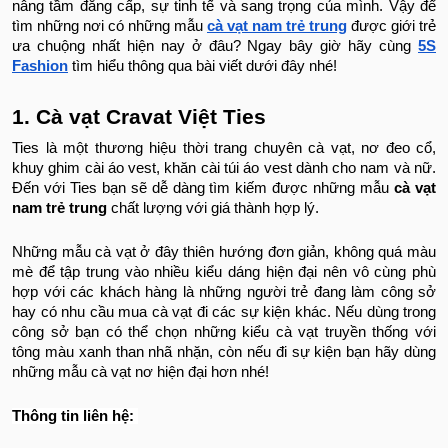
nâng tầm đẳng cấp, sự tinh tế và sang trọng của mình. Vậy để
tìm những nơi có những mẫu
cà vạt nam trẻ trung
được giới trẻ
ưa chuộng nhất hiện nay ở đâu? Ngay bây giờ hãy cùng
5S
Fashion
tìm hiểu thông qua bài viết dưới đây nhé!
1. Cà vạt Cravat Việt Ties
Ties là một thương hiệu thời trang chuyên cà vạt, nơ đeo cổ,
khuy ghim cài áo vest, khăn cài túi áo vest dành cho nam và nữ.
Đến với Ties bạn sẽ dễ dàng tìm kiếm được những mẫu
cà vạt
nam trẻ trung
chất lượng với giá thành hợp lý.
Những mẫu cà vạt ở đây thiên hướng đơn giản, không quá màu
mè để tập trung vào nhiều kiểu dáng hiện đại nên vô cùng phù
hợp với các khách hàng là những người trẻ đang làm công sở
hay có nhu cầu mua cà vạt đi các sự kiện khác. Nếu dùng trong
công sở bạn có thể chọn những kiểu cà vạt truyền thống với
tông màu xanh than nhã nhặn, còn nếu đi sự kiện bạn hãy dùng
những mẫu cà vạt nơ hiện đại hơn nhé!
Thông tin liên hệ: