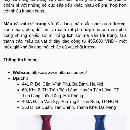
chấm bi với những bố cục sắp xếp khác nhau để phù hợp hơn
với nhiều khách hàng.
Màu cà vạt trẻ trung
với đa dạng màu sắc như xanh dương,
xanh than, đen, đỏ, tím và xám rất phù hợp cho anh em phối
cùng những chiếc sơ mi trắng lịch sự mà vẫn trẻ trung. Giá
thành các mẫu cà vạt ở đây dao động từ 495.000 VNĐ - một
mức giá khá ổn cho một chiếc cà vạt chất lượng.
Thông tin liên hệ:
Website:
https://www.mattana.com.vn/
Địa chỉ:
441 P. Đội Cấn, Vĩnh Phú, Ba Đình, Hà Nội
60, Khu 2, Thị Trấn Tiên Lãng, Huyện Tiên Lãng, TT.
Tiên Lãng, Tiên Lãng, Hải Phòng
400A Đ. Lê Văn Sỹ, Phường 2, Tân Bình, TP HCM
363 Đ. Lê Duẩn, Tân Chính, Thanh Khê, Đà Nẵng