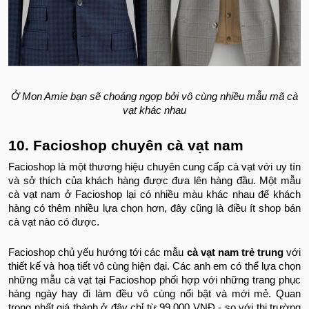
Ở Mon Amie bạn sẽ choáng ngợp bởi vô cùng nhiều mẫu mã cà
vạt khác nhau
10. Facioshop chuyên cà vạt nam
Facioshop là một thương hiệu chuyên cung cấp cà vạt với uy tín
và sở thích của khách hàng được đưa lên hàng đầu. Một mẫu
cà vạt nam ở Facioshop lại có nhiều màu khác nhau để khách
hàng có thêm nhiều lựa chọn hơn, đây cũng là điều ít shop bán
cà vạt nào có được.
Facioshop chủ yếu hướng tới các mẫu
cà vạt nam trẻ trung
với
thiết kế và hoạ tiết vô cùng hiện đại. Các anh em có thể lựa chọn
những mẫu cà vạt tại Facioshop phối hợp với những trang phục
hàng ngày hay đi làm đều vô cùng nổi bật và mới mẻ. Quan
trọng nhất giá thành ở đây chỉ từ 99.000 VNĐ - so với thị trường