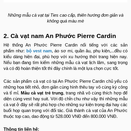
Những mẫu cà vạt tại Ties cao cấp, thiên hướng đơn giản và
không quá màu mè
2. Cà vạt nam An Phước Pierre Cardin
Hệ thống An Phước Pierre Cardin nổi tiếng với các sản
phẩm như:
bộ vest nam
, áo sơ mi, quần âu, phụ kiện,...đều có
kiểu dáng hiện đại, phù hợp với xu hướng thời trang hiện nay.
Nếu bạn đang tìm kiếm những mẫu cà vạt lịch lãm, sang trọng
và có độ hoàn thiện tốt thì đây chính là một lựa chọn cực tốt.
Các sản phẩm cà vạt có tại An Phước Pierre Cardin chủ yếu có
những họa tiết nhỏ, đơn giản cùng hình thêu tay vô cùng kỳ công
và tỉ mỉ.
Màu cà vạt trẻ trung
, trang nhã vô cùng thích hợp để
diện cùng vest hay suit. Với độ chỉn chu như vậy thì những mẫu
cà vạt ở đây sẽ rất phù hợp cho những sự kiện trọng đại hay các
buổi họp quan trọng với đối tác. Giá thành cà vạt của An Phước
thuộc top cao, dao động từ 528.000 VNĐ đến 800.000 VNĐ.
Thông tin liên hệ: