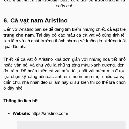
Các mẫu mã cà vạt tại Adam Store đem đến sự trưởng thành và
cuốn hút
6. Cà vạt nam Aristino
Đến với Aristino bạn sẽ dễ dàng tìm kiếm những chiếc
cà vạt trẻ
trung cho nam
. Tại đây có các mẫu cả cà vạt vô cùng tinh tế,
lịch lãm và có chút trưởng thành nhưng sẽ không lo bị đứng tuổi
quá đâu nha.
Thiết kế cà vạt ở Aristino khá đơn giản với những họa tiết nhỏ
hoặc vân nổi và chủ yếu là những tông màu xanh dương, đen,
đỏ trầm. Độ hoàn thiện cà vạt mức tốt, chất vải mềm mịn được
lựa chọn kỹ càng nên các anh em muốn mua một chiếc cà vạt
chỉn chu, nhã nhặn đeo đi làm hay đi sự kiện thì có thể lựa chọn
ở đây nhé!
Thông tin liên hệ:
Website:
https://aristino.com/