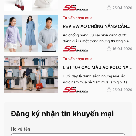
MÙA HÈ 2026
25.04.2026
Tư vấn chọn mua
REVIEW ÁO CHỐNG NẮNG CẢN
TIA UV, CHỐNG NẮNG TỐT NHẤT
Áo chống nắng 5S Fashion đang được
đánh giá là một trong những thương hiệu
CỦA 5S FASHION 2026
áo đáng mua hàng đầu hiện nay. Vậy
16.04.2026
mẫu áo này có gì? Vì sao lại được đánh
Tư vấn chọn mua
giá tích cực đến vậy? Cùng đi hết bài
viết nhé!
LIST 10+ CÁC MẪU ÁO POLO NAM
MÙA HÈ BÁN CHẠY NHẤT CỦA 5S
Dưới đây là danh sách những mẫu áo
Polo nam mùa hè "làm mưa làm gió" tại
FASHION 2026
hệ thống 5S Fashion mà bất kỳ quý ông
25.04.2026
nào cũng nên sở hữu trong tủ đồ mùa hè
này
Đăng ký nhận tin khuyến mại
Họ và tên