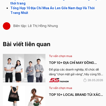
thời trang
Tổng Hợp 10 Địa Chỉ Mua Áo Len Gile Nam Đẹp Và Thời
Trang Nhất
Biên tập: Lê Thị Hồng Nhung
Bài viết liên quan
Tư vấn chọn mua
TOP 10+ ĐỊA CHỈ MAY ĐỒNG
PHỤC CÔNG TY ĐẸP, UY TÍN
Để giúp các doanh nghiệp, tổ chức dễ
dàng "chọn mặt gửi vàng", hãy cùng 5S
NHẤT HIỆN NAY
Fashion tìm hiểu những địa chỉ may đồng
28.05.2026
phục công ty uy tín, chất lượng và nhận
Tư vấn chọn mua
được nhiều đánh giá tích cực nhất hiện
nay.
TOP 10+ LOCAL BRAND TÚI XÁCH
KHIẾN CHỊ EM MÊ MẨN TRONG