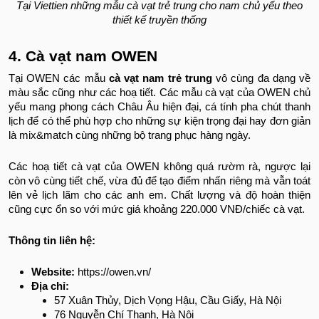
Tại Viettien những mẫu cà vạt trẻ trung cho nam chủ yếu theo
thiết kế truyền thống
4. Cà vạt nam OWEN
Tại OWEN các mẫu
cà vạt nam trẻ trung
vô cùng đa dạng về
màu sắc cũng như các hoạ tiết. Các mẫu cà vạt của OWEN chủ
yếu mang phong cách Châu Âu hiện đại, cá tính pha chút thanh
lịch để có thể phù hợp cho những sự kiện trọng đại hay đơn giản
là mix&match cùng những bộ trang phục hàng ngày.
Các hoạ tiết cà vạt của OWEN không quá rườm rà, ngược lại
còn vô cùng tiết chế, vừa đủ để tạo điểm nhấn riêng mà vẫn toát
lên vẻ lịch lãm cho các anh em. Chất lượng và độ hoàn thiện
cũng cực ổn so với mức giá khoảng 220.000 VNĐ/chiếc cà vạt.
Thông tin liên hệ:
Website:
https://owen.vn/
Địa chỉ:
57 Xuân Thủy, Dịch Vọng Hậu, Cầu Giấy, Hà Nội
76 Nguyễn Chí Thanh, Hà Nội