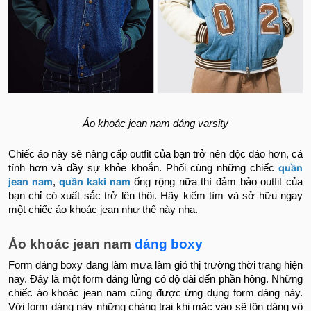
Áo khoác jean nam dáng varsity
Chiếc áo này sẽ nâng cấp outfit của bạn trở nên độc đáo hơn, cá
quần
tính hơn và đầy sự khỏe khoắn. Phối cùng những chiếc
jean nam
quần kaki nam
,
ống rộng nữa thì đảm bảo outfit của
bạn chỉ có xuất sắc trở lên thôi. Hãy kiếm tìm và sở hữu ngay
một chiếc áo khoác jean như thế này nha.
Áo khoác jean nam
dáng boxy
Form dáng boxy đang làm mưa làm gió thị trường thời trang hiện
nay. Đây là một form dáng lửng có độ dài đến phần hông. Những
chiếc áo khoác jean nam cũng được ứng dụng form dáng này.
Với form dáng này những chàng trai khi mặc vào sẽ tôn dáng vô