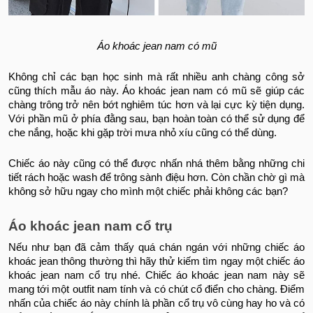
Áo khoác jean nam có mũ
Không chỉ các bạn học sinh mà rất nhiều anh chàng công sở
cũng thích mẫu áo này. Áo khoác jean nam có mũ sẽ giúp các
chàng trông trở nên bớt nghiêm túc hơn và lại cực kỳ tiện dụng.
Với phần mũ ở phía đằng sau, bạn hoàn toàn có thể sử dụng để
che nắng, hoặc khi gặp trời mưa nhỏ xíu cũng có thể dùng.
Chiếc áo này cũng có thể được nhấn nhá thêm bằng những chi
tiết rách hoặc wash để trông sành điệu hơn. Còn chần chờ gì mà
không sở hữu ngay cho mình một chiếc phải không các bạn?
Áo khoác jean nam cổ trụ
Nếu như bạn đã cảm thấy quá chán ngán với những chiếc áo
khoác jean thông thường thì hãy thử kiếm tìm ngay một chiếc áo
khoác jean nam cổ trụ nhé. Chiếc áo khoác jean nam này sẽ
mang tới một outfit nam tính và có chút cổ điển cho chàng. Điểm
nhấn của chiếc áo này chính là phần cổ trụ vô cùng hay ho và có