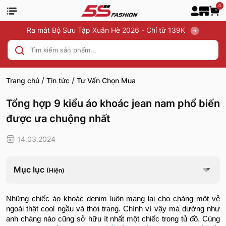
0
Ra mắt Bộ Sưu Tập Xuân Hè 2026 - Chỉ từ 139K
/
/
Trang chủ
Tin tức
Tư Vấn Chọn Mua
Tổng hợp 9 kiểu áo khoác jean nam phổ biến
được ưa chuộng nhất
14.03.2024
Mục lục
(Hiện)
Những chiếc
áo khoác
denim luôn mang lại cho chàng một vẻ
ngoài thật cool ngầu và thời trang. Chính vì vậy mà dường như
anh chàng nào cũng sở hữu ít nhất một chiếc trong tủ đồ. Cùng