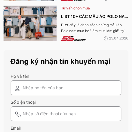
mẫu áo này có gì? Vì sao lại được đánh
Tư vấn chọn mua
giá tích cực đến vậy? Cùng đi hết bài
viết nhé!
LIST 10+ CÁC MẪU ÁO POLO NAM
MÙA HÈ BÁN CHẠY NHẤT CỦA 5S
Dưới đây là danh sách những mẫu áo
Polo nam mùa hè "làm mưa làm gió" tại
FASHION 2026
hệ thống 5S Fashion mà bất kỳ quý ông
25.04.2026
nào cũng nên sở hữu trong tủ đồ mùa hè
này
Đăng ký nhận tin khuyến mại
Họ và tên
Số điện thoại
Email