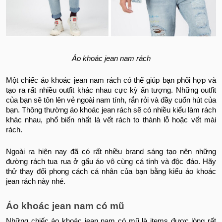
Áo khoác jean nam rách
Một chiếc áo khoác jean nam rách có thể giúp bạn phối hợp và
tạo ra rất nhiều outfit khác nhau cực kỳ ấn tượng. Những outfit
của bạn sẽ tôn lên vẻ ngoài nam tính, rắn rỏi và đầy cuốn hút của
bạn. Thông thường áo khoác jean rách sẽ có nhiều kiểu làm rách
khác nhau, phổ biến nhất là vết rách to thành lỗ hoặc vết mài
rách.
Ngoài ra hiện nay đã có rất nhiều brand sáng tạo nên những
đường rách tua rua ở gấu áo vô cùng cá tính và độc đáo. Hãy
thử thay đổi phong cách cá nhân của bạn bằng kiểu áo khoác
jean rách này nhé.
Áo khoác jean nam có mũ
Những chiếc áo khoác jean nam có mũ là items được lòng rất