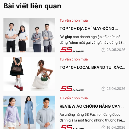
Bài viết liên quan
Tư vấn chọn mua
TOP 10+ ĐỊA CHỈ MAY ĐỒNG
PHỤC CÔNG TY ĐẸP, UY TÍN
Để giúp các doanh nghiệp, tổ chức dễ
dàng "chọn mặt gửi vàng", hãy cùng 5S
NHẤT HIỆN NAY
Fashion tìm hiểu những địa chỉ may đồng
28.05.2026
phục công ty uy tín, chất lượng và nhận
Tư vấn chọn mua
được nhiều đánh giá tích cực nhất hiện
nay.
TOP 10+ LOCAL BRAND TÚI XÁCH
KHIẾN CHỊ EM MÊ MẨN TRONG
MÙA HÈ 2026
25.04.2026
Tư vấn chọn mua
REVIEW ÁO CHỐNG NẮNG CẢN
TIA UV, CHỐNG NẮNG TỐT NHẤT
Áo chống nắng 5S Fashion đang được
đánh giá là một trong những thương hiệu
CỦA 5S FASHION 2026
áo đáng mua hàng đầu hiện nay. Vậy
16.04.2026