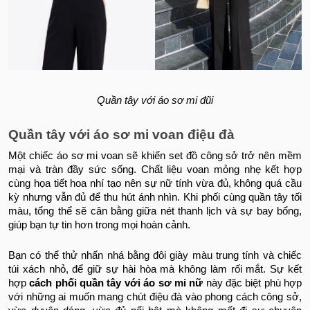
Quần tây với áo sơ mi đũi
Quần tây với áo sơ mi voan điệu đà
Một chiếc áo sơ mi voan sẽ khiến set đồ công sở trở nên mềm
mại và tràn đầy sức sống. Chất liệu voan mỏng nhẹ kết hợp
cùng họa tiết hoa nhí tạo nên sự nữ tính vừa đủ, không quá cầu
kỳ nhưng vẫn đủ để thu hút ánh nhìn. Khi phối cùng quần tây tối
màu, tổng thể sẽ cân bằng giữa nét thanh lịch và sự bay bổng,
giúp bạn tự tin hơn trong mọi hoàn cảnh.
Bạn có thể thử nhấn nhá bằng đôi giày màu trung tính và chiếc
túi xách nhỏ, để giữ sự hài hòa mà không làm rối mắt. Sự kết
hợp
cách phối quần tây với áo sơ mi nữ
này đặc biệt phù hợp
với những ai muốn mang chút điệu đà vào phong cách công sở,