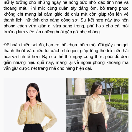
nữ
lý tưởng cho những ngày hè nóng bức nhờ đặc tính nhẹ và
thoáng mát. Khi mix cùng quần tây dáng ôm, bộ trang phục
không chỉ mang lại cảm giác dễ chịu mà còn giúp tôn lên vẻ
thanh lịch, nữ tính cho nàng công sở. Sự kết hợp này tạo nên
phong cách vừa giản dị vừa sang trọng, phù hợp cho cả môi
trường làm việc lẫn những buổi gặp gỡ nhẹ nhàng.
Để hoàn thiện set đồ, bạn có thể chọn thêm một đôi giày cao gót
thanh thoát và chiếc túi xách nhỏ gọn, giúp tổng thể trở nên hài
hòa và tinh tế hơn. Bạn có thể thứ ngay công thức phối đồ đơn
giản nhưng hiệu quả này, mang lại vẻ ngoài phóng khoáng mà
vẫn giữ được nét trang nhã cho nàng hiện đại.