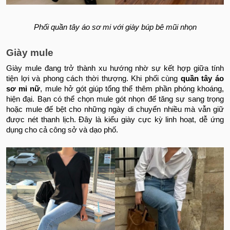
Phối quần tây áo sơ mi với giày búp bê mũi nhọn
Giày mule
Giày mule đang trở thành xu hướng nhờ sự kết hợp giữa tính
tiện lợi và phong cách thời thượng. Khi phối cùng
quần tây áo
sơ mi nữ
, mule hở gót giúp tổng thể thêm phần phóng khoáng,
hiện đại. Bạn có thể chọn mule gót nhọn để tăng sự sang trọng
hoặc mule đế bệt cho những ngày di chuyển nhiều mà vẫn giữ
được nét thanh lịch. Đây là kiểu giày cực kỳ linh hoạt, dễ ứng
dụng cho cả công sở và dạo phố.