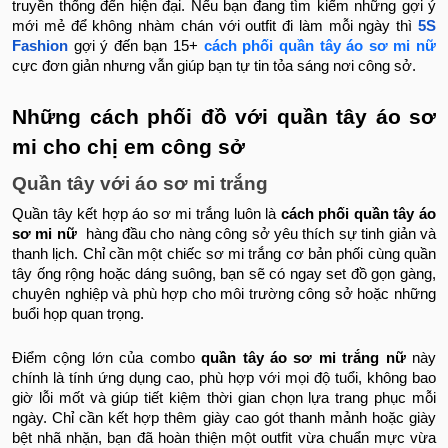
truyền thống đến hiện đại. Nếu bạn đang tìm kiếm những gợi ý
mới mẻ để không nhàm chán với outfit đi làm mỗi ngày thì
5S
Fashion
gợi ý đến bạn 15+
cách phối quần tây áo sơ mi nữ
cực đơn giản nhưng vẫn giúp bạn tự tin tỏa sáng nơi công sở.
Những cách phối đồ với quần tây áo sơ
mi cho chị em công sở
Quần tây với áo sơ mi trắng
Quần tây kết hợp áo sơ mi trắng luôn là
cách phối quần tây áo
sơ mi nữ
hàng đầu cho nàng công sở yêu thích sự tinh giản và
thanh lịch. Chỉ cần một chiếc sơ mi trắng cơ bản phối cùng quần
tây ống rộng hoặc dáng suông, bạn sẽ có ngay set đồ gọn gàng,
chuyên nghiệp và phù hợp cho môi trường công sở hoặc những
buổi họp quan trọng.
Điểm cộng lớn của combo
quần tây áo sơ mi trắng nữ
này
chính là tính ứng dụng cao, phù hợp với mọi độ tuổi, không bao
giờ lỗi mốt và giúp tiết kiệm thời gian chọn lựa trang phục mỗi
ngày. Chỉ cần kết hợp thêm giày cao gót thanh mảnh hoặc giày
bệt nhã nhặn, bạn đã hoàn thiện một outfit vừa chuẩn mực vừa