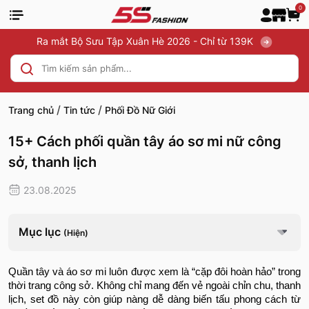
0
Ra mắt Bộ Sưu Tập Xuân Hè 2026 - Chỉ từ 139K
/
/
Trang chủ
Tin tức
Phối Đồ Nữ Giới
15+ Cách phối quần tây áo sơ mi nữ công
sở, thanh lịch
23.08.2025
Mục lục
(Hiện)
Quần tây và áo sơ mi luôn được xem là “cặp đôi hoàn hảo” trong
thời trang công sở. Không chỉ mang đến vẻ ngoài chỉn chu, thanh
lịch, set đồ này còn giúp nàng dễ dàng biến tấu phong cách từ