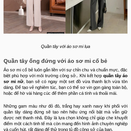
Quần tây với áo sơ mi lụa
Quần tây ống đứng với áo sơ mi cổ bẻ
Áo sơ mi cổ bẻ luôn gắn liền với sự chỉn chu và chuẩn mực, đặc
biệt phù hợp với môi trường công sở.. Khi kết hợp
quần tây áo
sơ mi nữ
, bạn sẽ có ngay một set đồ vừa thanh lịch vừa tôn
dáng. Để tạo vẻ nghiêm túc, bạn có thể sơ vin gọn gàng toàn bộ,
hoặc để hờ vài hàng cúc để thêm phần cá tính và thoải mái.
Những gam màu như đỏ đô, trắng hay xanh navy khi phối với
quần tây dáng đứng sẽ tạo nên hiệu ứng nổi bật mà vẫn giữ
được nét thanh nhã. Đây là lựa chọn không chỉ giúp che khuyết
điểm một cách tinh tế mà còn mang đến hình ảnh chuyên nghiệp
và cuốn hút, rất đáng để thử trong tủ đồ công sở của bạn.