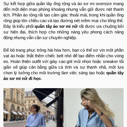
Sự kết hợp giữa quần tây ống rộng và áo sơ mi oversize mang
đến một diện mạo phóng khoáng nhưng vẫn giữ được nét thanh
lịch. Phần áo rộng rãi tạo cảm giác thoải mái, trong khi quần ống
rộng giúp tôn chiều cao và tạo đường nét mềm mại cho tổng thể.
Đây là kiểu phối
quần tây áo sơ mi nữ
rất được ưa chuộng bởi
sự hiện đại, thích hợp cho những nàng yêu phong cách năng
động nhưng vẫn cần sự chuyên nghiệp.
Để bộ trang phục trông hài hòa hơn, bạn có thể sơ vin một phần
vạt áo hoặc thắt thêm chiếc belt nhỏ để tạo điểm nhấn cho vòng
eo. Hoàn thiện outfit với giày cao gót mũi nhọn hoặc sneaker tối
giản sẽ giúp cân bằng giữa cá tính và sự thanh nhã, một lựa
chọn lý tưởng cho môi trường làm việc sáng tạo hoặc
quần tây
áo sơ mi nữ đi học
.