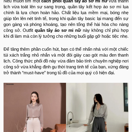
Nếu muốn tìm một
cách phối quần tây áo sơ mi nữ
vừa thanh
lịch vừa toát lên sự sang trọng, quần tây kết hợp áo sơ mi lụa
chính là lựa chọn hoàn hảo. Chất liệu lụa mềm mại, bóng nhẹ
giúp tôn lên nét tinh tế, trong khi quần tây basic lại mang đến sự
gọn gàng và phóng khoáng, tạo nên tổng thể hài hòa cho nàng
công sở. Outfit
quần tây áo sơ mi nữ
này không chỉ phù hợp
khi đi làm mà còn lý tưởng cho những buổi gặp gỡ hoặc tiệc nhẹ.
Để tăng thêm phần cuốn hút, bạn có thể nhấn nhá với một chiếc
túi xách trắng nhỏ nhắn và một đôi giày cao gót màu đen thanh
lịch. Công thức phối đồ này vừa đảm bảo tính chuyên nghiệp nơi
công sở vừa khẳng định gu thời trang tinh tế của bạn, xứng đáng
trở thành “must-have” trong tủ đồ của mọi quý cô hiện đại.