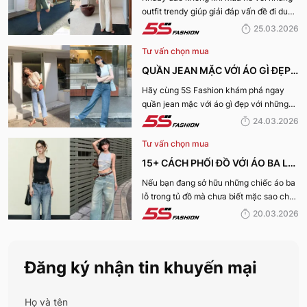
outfit trendy giúp giải đáp vấn đề đi du
THIẾU CHO CHUYẾN DU LỊCH
lịch mặc gì cho đẹp qua bài viết dưới
25.03.2026
MÙA HÈ
đây!
Tư vấn chọn mua
QUẦN JEAN MẶC VỚI ÁO GÌ ĐẸP?
15+ OUTFIT QUẦN JEANS PHỐI
Hãy cùng 5S Fashion khám phá ngay
quần jean mặc với áo gì đẹp với những
ÁO MÙA HÈ 2026
outfit vạn người mê dưới đây!
24.03.2026
Tư vấn chọn mua
15+ CÁCH PHỐI ĐỒ VỚI ÁO BA LỖ
NỮ CỰC TRENDY, TRẺ TRUNG
Nếu bạn đang sở hữu những chiếc áo ba
lỗ trong tủ đồ mà chưa biết mặc sao cho
CHO NÀNG
mới mẻ, hãy cùng 5S Fashion khám phá
20.03.2026
những công thức phối áo ba lỗ nữ cực
đỉnh ngay dưới đây.
Đăng ký nhận tin khuyến mại
Họ và tên