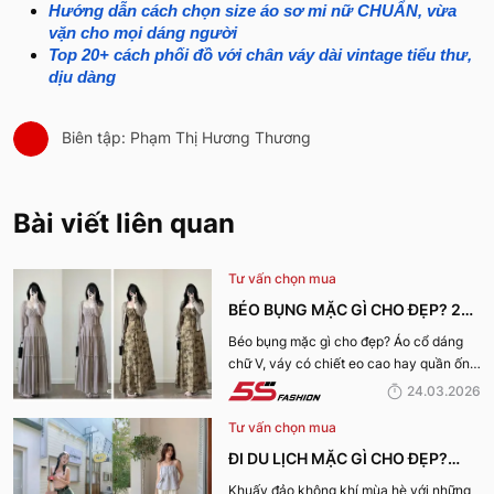
Hướng dẫn cách chọn size áo sơ mi nữ CHUẨN, vừa
vặn cho mọi dáng người
Top 20+ cách phối đồ với chân váy dài vintage tiểu thư,
dịu dàng
Biên tập: Phạm Thị Hương Thương
Bài viết liên quan
Tư vấn chọn mua
BÉO BỤNG MẶC GÌ CHO ĐẸP? 29+
OUTFIT CHE BỤNG, HACK DÁNG
Béo bụng mặc gì cho đẹp? Áo cổ dáng
chữ V, váy có chiết eo cao hay quần ống
CHO NÀNG
rộng cạp cao là lựa chọn tuyệt vời. 5S
24.03.2026
Fashion sẽ chia sẻ đến bạn 30 cách mix
Tư vấn chọn mua
để tạo outfit tuyệt nhất.
ĐI DU LỊCH MẶC GÌ CHO ĐẸP?
NHỮNG MÓN ĐỒ KHÔNG THỂ
Khuấy đảo không khí mùa hè với những