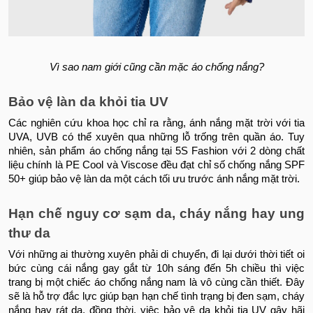
Vì sao nam giới cũng cần mặc áo chống nắng?
Bảo vệ làn da khỏi tia UV
Các nghiên cứu khoa học chỉ ra rằng, ánh nắng mặt trời với tia
UVA, UVB có thể xuyên qua những lỗ trống trên quần áo. Tuy
nhiên, sản phẩm áo chống nắng tại 5S Fashion với 2 dòng chất
liệu chính là PE Cool và Viscose đều đạt chỉ số chống nắng SPF
50+ giúp bảo vệ làn da một cách tối ưu trước ánh nắng mặt trời.
Hạn chế nguy cơ sạm da, cháy nắng hay ung
thư da
Với những ai thường xuyên phải di chuyển, đi lại dưới thời tiết oi
bức cùng cái nắng gay gắt từ 10h sáng đến 5h chiều thì việc
trang bị một chiếc áo chống nắng nam là vô cùng cần thiết. Đây
sẽ là hỗ trợ đắc lực giúp bạn hạn chế tình trạng bị đen sạm, cháy
nắng hay rát da, đồng thời, việc bảo vệ da khỏi tia UV gây hãi