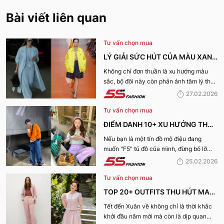
Bài viết liên quan
Tư vấn chọn mua
LÝ GIẢI SỨC HÚT CỦA MÀU XANH
DƯƠNG LẠNH VÀ VÀNG ACACIA
Không chỉ đơn thuần là xu hướng màu
sắc, bộ đôi này còn phản ánh tâm lý thời
CHO XU HƯỚNG XUÂN HÈ 2026
đại và nhu cầu thể hiện cá tính rõ nét
27.02.2026
hơn bao giờ hết. Hãy cùng 5S Fashion lý
Tư vấn chọn mua
giải sức hút của màu Xanh dương lạnh và
vàng Acacia cho xu hướng Xuân Hè
ĐIỂM DANH 10+ XU HƯỚNG THỜI
2026
TRANG HOT NHẤT XUÂN HÈ
Nếu bạn là một tín đồ mộ điệu đang
muốn "F5" tủ đồ của mình, đừng bỏ lỡ
2026: SỰ TRỖI DẬY CỦA PHONG
những gợi ý của 5S Fashion về những xu
25.02.2026
CÁCH CÁ NHÂN
hướng xuân hè 2026 dẫn đầu dưới đây.
Tư vấn chọn mua
TOP 20+ OUTFITS THU HÚT MAY
MẮN, TÀI LỘC "HỢP VÍA" KHAI
Tết đến Xuân về không chỉ là thời khắc
khởi đầu năm mới mà còn là dịp quan
XUÂN 2026