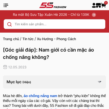
0
Ra mắt Bộ Sưu Tập Xuân Hè 2026 - Chỉ từ 139K
/
/
Trang chủ
Tin tức
Xu Hướng - Phong Cách
[Góc giải đáp]: Nam giới có cần mặc áo
chống nắng không?
12.05.2023
Mục lục
(Hiện)
Mùa hè đến,
áo chống nắng nam
trở thành “phụ kiện” không thể
thiếu mỗi ngày của các cô gái. Vậy còn với các chàng trai thì
sao? Trong bài viết dưới đây, 5S Fashion sẽ đi giải đáp cho thắc