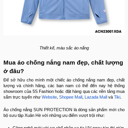
Thiết kế, màu sắc áo nắng
Mua áo chống nắng nam đẹp, chất lượng
ở đâu?
Để sở hữu cho mình một chiếc áo chống nắng nam đẹp, chất
lượng và chính hãng, các bạn nam có thể đến nay hệ thống
showroom của 5S Fashion hoặc đặt hàng qua các nền tảng mua
sắm trực tuyến như
Website
,
Shopee Mall
,
Lazada Mall
và
Tiki
.
Áo chống nắng SUN PROTECTION là dòng sản phẩm mới cho
bộ sưu tập Xuân Hè với những ưu điểm vượt trội như:
Công nghệ mới với cơ chế phản xạ tia UV ngay tức thì giúp