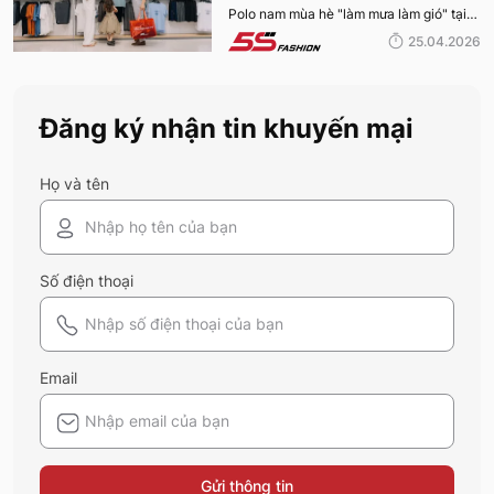
Polo nam mùa hè "làm mưa làm gió" tại
FASHION 2026
hệ thống 5S Fashion mà bất kỳ quý ông
25.04.2026
nào cũng nên sở hữu trong tủ đồ mùa hè
này
Đăng ký nhận tin khuyến mại
Họ và tên
Số điện thoại
Email
Gửi thông tin