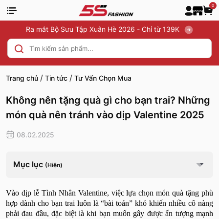
0
Ra mắt Bộ Sưu Tập Xuân Hè 2026 - Chỉ từ 139K
/
/
Trang chủ
Tin tức
Tư Vấn Chọn Mua
Không nên tặng quà gì cho bạn trai? Những
món quà nên tránh vào dịp Valentine 2025
08.02.2025
Mục lục
(Hiện)
Vào dịp lễ Tình Nhân Valentine, việc lựa chọn món quà tặng phù
hợp dành cho bạn trai luôn là “bài toán” khó khiến nhiều cô nàng
phải đau đầu, đặc biệt là khi bạn muốn gây được ấn tượng mạnh