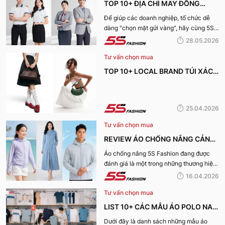
TOP 10+ ĐỊA CHỈ MAY ĐỒNG
PHỤC CÔNG TY ĐẸP, UY TÍN
Để giúp các doanh nghiệp, tổ chức dễ
dàng "chọn mặt gửi vàng", hãy cùng 5S
NHẤT HIỆN NAY
Fashion tìm hiểu những địa chỉ may đồng
28.05.2026
phục công ty uy tín, chất lượng và nhận
Tư vấn chọn mua
được nhiều đánh giá tích cực nhất hiện
nay.
TOP 10+ LOCAL BRAND TÚI XÁCH
KHIẾN CHỊ EM MÊ MẨN TRONG
MÙA HÈ 2026
25.04.2026
Tư vấn chọn mua
REVIEW ÁO CHỐNG NẮNG CẢN
TIA UV, CHỐNG NẮNG TỐT NHẤT
Áo chống nắng 5S Fashion đang được
đánh giá là một trong những thương hiệu
CỦA 5S FASHION 2026
áo đáng mua hàng đầu hiện nay. Vậy
16.04.2026
mẫu áo này có gì? Vì sao lại được đánh
Tư vấn chọn mua
giá tích cực đến vậy? Cùng đi hết bài
viết nhé!
LIST 10+ CÁC MẪU ÁO POLO NAM
MÙA HÈ BÁN CHẠY NHẤT CỦA 5S
Dưới đây là danh sách những mẫu áo