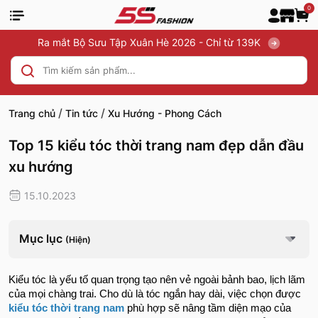
0
Ra mắt Bộ Sưu Tập Xuân Hè 2026 - Chỉ từ 139K
/
/
Trang chủ
Tin tức
Xu Hướng - Phong Cách
Top 15 kiểu tóc thời trang nam đẹp dẫn đầu
xu hướng
15.10.2023
Mục lục
(Hiện)
Kiểu tóc là yếu tố quan trọng tạo nên vẻ ngoài bảnh bao, lịch lãm
của mọi chàng trai. Cho dù là tóc ngắn hay dài, việc chọn được
kiểu tóc thời trang nam
phù hợp sẽ nâng tầm diện mạo của