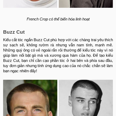
French Crop có thể biến hóa linh hoạt
Buzz Cut
Kiểu cắt tóc ngắn Buzz Cut phù hợp với các chàng trai yêu thích
sự sạch sẽ, không rườm rà nhưng vẫn nam tính, mạnh mẽ.
Những quý ông có vẻ ngoài rắn rỏi thường để kiểu tóc này vì nó
giúp làm nổi bật gò má và xương qua hàm của họ. Để tạo kiểu
Buzz Cut, bạn chỉ cần cạo phần tóc ở hai bên và phía sau đầu,
tuy đơn giản nhưng tính ứng dụng cao của nó chắc chắn sẽ làm
bạn ngạc nhiên đấy!