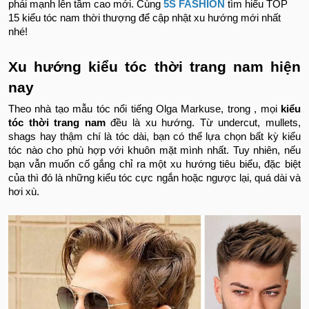
phái mạnh lên tầm cao mới. Cùng
5S FASHION
tìm hiểu TOP
15 kiểu tóc nam thời thượng để cập nhật xu hướng mới nhất
nhé!
Xu hướng kiểu tóc thời trang nam hiện
nay
Theo nhà tạo mẫu tóc nổi tiếng Olga Markuse, trong , mọi
kiểu
tóc thời trang nam
đều là xu hướng. Từ undercut, mullets,
shags hay thậm chí là tóc dài, bạn có thể lựa chọn bất kỳ kiểu
tóc nào cho phù hợp với khuôn mặt mình nhất. Tuy nhiên, nếu
bạn vẫn muốn cố gắng chỉ ra một xu hướng tiêu biểu, đặc biệt
của thì đó là những kiểu tóc cực ngắn hoặc ngược lại, quá dài và
hơi xù.