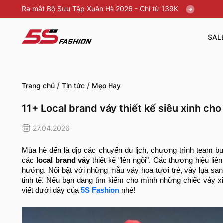
Ra mắt Bộ Sưu Tập Xuân Hè 2026 - Chỉ từ 139K
SAL
/
/
Trang chủ
Tin tức
Mẹo Hay
11+ Local brand váy thiết kế siêu xinh c
27.04.2026
Mùa hè đến là dịp các chuyến du lịch, chương trình team b
các
local brand váy
thiết kế "lên ngôi". Các thương hiệu liê
hướng. Nổi bật với những mẫu váy hoa tươi trẻ, váy lụa sa
tinh tế. Nếu bạn đang tìm kiếm cho mình những chiếc váy x
viết dưới đây của
5S Fashion
nhé!