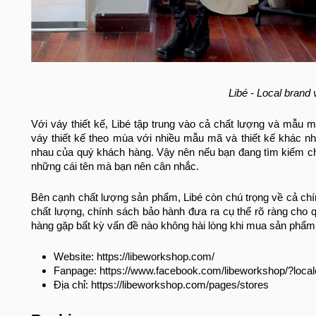
Libé - Local brand 
Với váy thiết kế, Libé tập trung vào cả chất lượng và mẫu
váy thiết kế theo mùa với nhiều mẫu mã và thiết kế khác n
nhau của quý khách hàng. Vậy nên nếu bạn đang tìm kiếm 
những cái tên mà bạn nên cân nhắc.
Bên cạnh chất lượng sản phẩm, Libé còn chú trọng về cả ch
chất lượng, chính sách bảo hành đưa ra cụ thể rõ ràng cho
hàng gặp bất kỳ vấn đề nào không hài lòng khi mua sản phẩm
Website: https://libeworkshop.com/
Fanpage: https://www.facebook.com/libeworkshop/?loca
Địa chỉ: https://libeworkshop.com/pages/stores