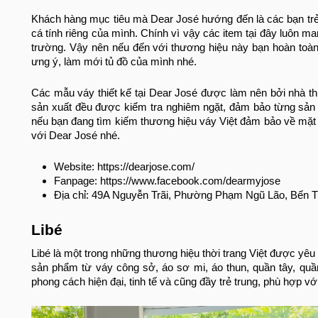
Khách hàng mục tiêu mà Dear José hướng đến là các bạn tr
cá tính riêng của mình. Chính vì vậy các item tại đây luôn ma
trường. Vậy nên nếu đến với thương hiệu này bạn hoàn toà
ưng ý, làm mới tủ đồ của mình nhé.
Các mẫu váy thiết kế tại Dear José được làm nên bởi nhà thi
sản xuất đều được kiểm tra nghiêm ngặt, đảm bảo từng sản
nếu bạn đang tìm kiếm thương hiệu váy Việt đảm bảo về mặt
với Dear José nhé.
Website: https://dearjose.com/
Fanpage: https://www.facebook.com/dearmyjose
Địa chỉ: 49A Nguyễn Trãi, Phường Phạm Ngũ Lão, Bến 
Libé
Libé là một trong những thương hiệu thời trang Việt được yê
sản phẩm từ váy công sở, áo sơ mi, áo thun, quần tây, quầ
phong cách hiện đại, tinh tế và cũng đầy trẻ trung, phù hợp với