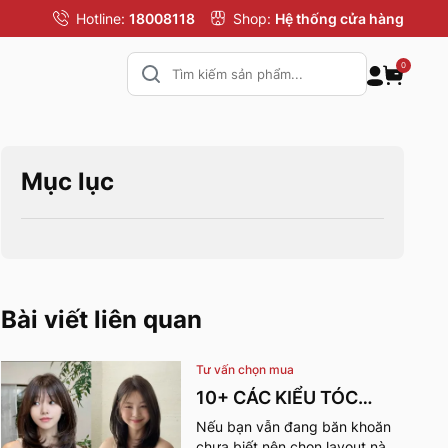
Hotline:
18008118
Shop:
Hệ thống cửa hàng
0
Mục lục
Bài viết liên quan
Tư vấn chọn mua
10+ CÁC KIỂU TÓC
MÙA HÈ CHO NỮ CỰC
Nếu bạn vẫn đang băn khoăn
chưa biết nên chọn layout nào