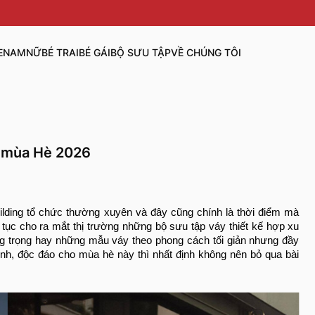
E
NAM
NỮ
BÉ TRAI
BÉ GÁI
BỘ SƯU TẬP
VỀ CHÚNG TÔI
ho mùa Hè 2026
uilding tổ chức thường xuyên và đây cũng chính là thời điểm mà
n tục cho ra mắt thị trường những bộ sưu tập váy thiết kế hợp xu
ng trọng hay những mẫu váy theo phong cách tối giản nhưng đầy
inh, độc đáo cho mùa hè này thì nhất định không nên bỏ qua bài