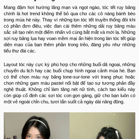
Mang đậm hơi hướng lãng mạn và ngọt ngào, tóc tết ruy băng
chính là hot trend không thể bỏ qua cho các cô nàng bánh bèo
trong mùa hè này. Thay vì những lọn tóc tết truyền thống đôi khi
có phần đơn điệu, việc đan cài thêm những dải ruy băng màu
sắc sẽ tạo nên một điểm nhấn vô cùng bắt mắt và mới lạ. Những
sợi ruy băng lụa hay voan mềm mại ẩn hiện trong làn tóc tết giúp
diện mạo của bạn thêm phần trong trẻo, đáng yêu như những
tiểu thư đài các.
Layout tóc này cực kỳ phù hợp cho những buổi dã ngoại, những
chuyến du lịch hay các buổi chụp hình ngoại cảnh mùa hè. Bạn
có thể chọn màu ruy băng tone-sur-tone với trang phục hoặc
chọn những gam màu pastel nổi bật để tạo sự tương phản đầy
nghệ thuật. Không chỉ làm tăng nét nữ tính, cách tạo kiểu này
còn giúp cố định các sợi tóc con gọn gàng, giữ cho bạn luôn có
một vẻ ngoài chỉn chu, tươi tắn suốt cả ngày dài năng động.