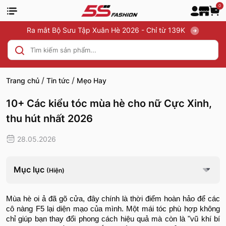
0
Ra mắt Bộ Sưu Tập Xuân Hè 2026 - Chỉ từ 139K
/
/
Trang chủ
Tin tức
Mẹo Hay
10+ Các kiểu tóc mùa hè cho nữ Cực Xinh,
thu hút nhất 2026
28.05.2026
Mục lục
(Hiện)
Mùa hè oi ả đã gõ cửa, đây chính là thời điểm hoàn hảo để các
cô nàng F5 lại diện mạo của mình. Một mái tóc phù hợp không
chỉ giúp bạn thay đổi phong cách hiệu quả mà còn là "vũ khí bí