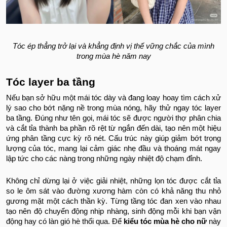
Tóc ép thẳng trở lại và khẳng định vị thế vững chắc của mình
trong mùa hè năm nay
Tóc layer ba tầng
Nếu bạn sở hữu một mái tóc dày và đang loay hoay tìm cách xử
lý sao cho bớt nặng nề trong mùa nóng, hãy thử ngay tóc layer
ba tầng. Đúng như tên gọi, mái tóc sẽ được người thợ phân chia
và cắt tỉa thành ba phần rõ rệt từ ngắn đến dài, tạo nên một hiệu
ứng phân tầng cực kỳ rõ nét. Cấu trúc này giúp giảm bớt trọng
lượng của tóc, mang lại cảm giác nhẹ đầu và thoáng mát ngay
lập tức cho các nàng trong những ngày nhiệt độ chạm đỉnh.
Không chỉ dừng lại ở việc giải nhiệt, những lọn tóc được cắt tỉa
so le ôm sát vào đường xương hàm còn có khả năng thu nhỏ
gương mặt một cách thần kỳ. Từng tầng tóc đan xen vào nhau
tạo nên độ chuyển động nhịp nhàng, sinh động mỗi khi bạn vận
động hay có làn gió hè thổi qua. Để
kiểu tóc mùa hè cho nữ
này