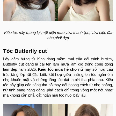
Kiểu tóc này mang lại một diện mạo vừa thanh lịch, vừa hiện đại
cho phái đẹp
Tóc Butterfly cut
Lấy cảm hứng từ hình dáng mềm mại của đôi cánh bướm,
Butterfly cut đang là cái tên làm mưa làm gió trong cộng đồng
làm đẹp năm 2026.
Kiểu tóc mùa hè cho nữ
này sở hữu cấu
trúc tầng lớp rất đặc biệt, kết hợp giữa những lọn tóc ngắn ôm
nhẹ khuôn mặt và những tầng tóc dài thướt tha phía sau. Kiểu
tóc này giúp các nàng tha hồ thay đổi phong cách từ nhẹ nhàng,
nữ tính sang năng động, phá cách chỉ trong vòng một nốt nhạc
mà không cần phải cắt ngắn mái tóc nuôi bấy lâu.