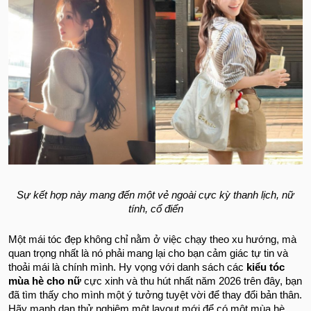
Sự kết hợp này mang đến một vẻ ngoài cực kỳ thanh lịch, nữ
tính, cổ điển
Một mái tóc đẹp không chỉ nằm ở việc chạy theo xu hướng, mà
quan trọng nhất là nó phải mang lại cho bạn cảm giác tự tin và
thoải mái là chính mình. Hy vọng với danh sách các
kiểu tóc
mùa hè cho nữ
cực xinh và thu hút nhất năm 2026 trên đây, bạn
đã tìm thấy cho mình một ý tưởng tuyệt vời để thay đổi bản thân.
Hãy mạnh dạn thử nghiệm một layout mới để có một mùa hè