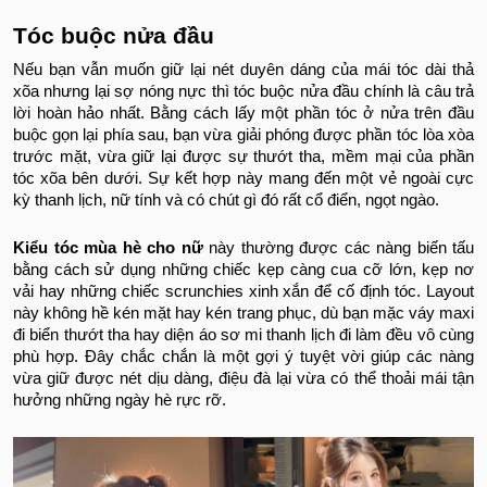
Tóc buộc nửa đầu
Nếu bạn vẫn muốn giữ lại nét duyên dáng của mái tóc dài thả
xõa nhưng lại sợ nóng nực thì tóc buộc nửa đầu chính là câu trả
lời hoàn hảo nhất. Bằng cách lấy một phần tóc ở nửa trên đầu
buộc gọn lại phía sau, bạn vừa giải phóng được phần tóc lòa xòa
trước mặt, vừa giữ lại được sự thướt tha, mềm mại của phần
tóc xõa bên dưới. Sự kết hợp này mang đến một vẻ ngoài cực
kỳ thanh lịch, nữ tính và có chút gì đó rất cổ điển, ngọt ngào.
Kiểu tóc mùa hè cho nữ
này thường được các nàng biến tấu
bằng cách sử dụng những chiếc kẹp càng cua cỡ lớn, kẹp nơ
vải hay những chiếc scrunchies xinh xắn để cố định tóc. Layout
này không hề kén mặt hay kén trang phục, dù bạn mặc váy maxi
đi biển thướt tha hay diện áo sơ mi thanh lịch đi làm đều vô cùng
phù hợp. Đây chắc chắn là một gợi ý tuyệt vời giúp các nàng
vừa giữ được nét dịu dàng, điệu đà lại vừa có thể thoải mái tận
hưởng những ngày hè rực rỡ.