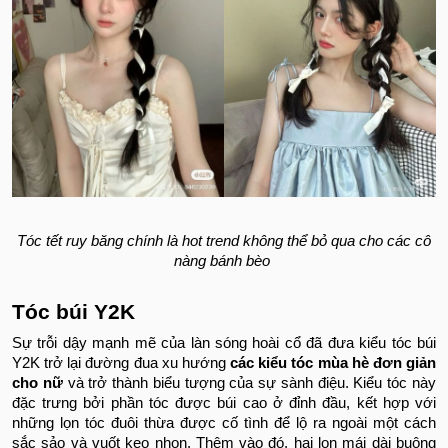
Tóc tết ruy băng chính là hot trend không thể bỏ qua cho các cô
nàng bánh bèo
Tóc búi Y2K
Sự trỗi dậy mạnh mẽ của làn sóng hoài cổ đã đưa kiểu tóc búi
Y2K trở lại đường đua xu hướng
các kiểu tóc mùa hè đơn giản
cho nữ
và trở thành biểu tượng của sự sành điệu. Kiểu tóc này
đặc trưng bởi phần tóc được búi cao ở đỉnh đầu, kết hợp với
những lọn tóc đuôi thừa được cố tình để lộ ra ngoài một cách
sắc sảo và vuốt keo nhọn. Thêm vào đó, hai lọn mái dài buông