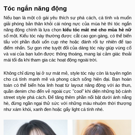
Tóc ngắn năng động
Nếu bạn là một cô gái yêu thích sự phá cách, cá tính và muốn
giải phóng bản thân khỏi cái nóng nực của mùa hè thì tóc ngắn
năng động chính là lựa chọn
kiểu tóc mát mẻ cho mùa hè nữ
số một. Kiểu tóc này thường được cắt cao gọn gàng, có thể biến
tấu với phần đuôi uốn cụp nhẹ hoặc đánh rối tự nhiên để tạo
điểm nhấn. Sự gọn nhẹ tuyệt đối của dáng tóc này giúp vùng cổ
và vai của bạn luôn được thông thoáng, mang lại cảm giác thoải
mái tối đa khi tham gia các hoạt động ngoài trời.
Không chỉ dừng lại ở sự mát mẻ, style tóc này còn là tuyên ngôn
cho cá tính mạnh mẽ và phong cách sống hiện đại. Bạn hoàn
toàn có thể biến hóa linh hoạt từ layout năng động với áo thun,
quần denim cho đến vẻ ngoài cực "cool" khi diện những bộ cánh
street style phá cách. Để tăng thêm phần nổi bật dưới ánh nắng
hè, đừng ngần ngại thử sức với những màu nhuộm thời thượng
như xám khói, xanh đen hoặc gẩy light cá tính nhé.