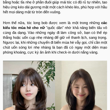
bằng hoặc tỉa nhẹ ở phần đuôi giúp mái tóc có độ rủ tự nhiên, tạo
hiệu ứng kéo dài gương mặt một cách khéo léo, phù hợp với hầu
hết mọi dáng mặt từ tròn đến vuông.
Hơn thế nữa, tóc long bob được xem là một trong những
các
kiểu tóc mùa hè cho nữ
"quốc dân" nhờ khả năng biến tấu vô
cùng đa dạng. Vào những ngày đi làm công sở, bạn có thể ép
thẳng hoặc uốn cụp nhẹ nhàng để giữ vẻ thanh lịch, sang trọng.
Ngược lại, khi những chuyến đi biển mùa hè vẫy gọi, chỉ cần một
chút uốn sóng lơi nhẹ nhàng là bạn đã có ngay một diện mạo
phóng khoáng, cực kỳ ăn ảnh khi check-in dưới nắng vàng.