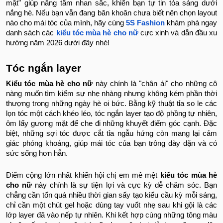
mật" giúp nâng tầm nhan sắc, khiến bạn tự tin tỏa sáng dưới
nắng hè. Nếu bạn vẫn đang băn khoăn chưa biết nên chọn layout
nào cho mái tóc của mình, hãy cùng
5S Fashion
khám phá ngay
danh sách các
kiểu tóc mùa hè cho nữ
cực xinh và dẫn đầu xu
hướng năm 2026 dưới đây nhé!
Tóc ngắn layer
Kiểu tóc mùa hè cho nữ
này chính là "chân ái" cho những cô
nàng muốn tìm kiếm sự nhẹ nhàng nhưng không kém phần thời
thượng trong những ngày hè oi bức. Bằng kỹ thuật tỉa so le các
lọn tóc một cách khéo léo, tóc ngắn layer tạo độ phồng tự nhiên,
ôm lấy gương mặt để che đi những khuyết điểm góc cạnh. Đặc
biệt, những sợi tóc được cắt tỉa ngẫu hứng còn mang lại cảm
giác phóng khoáng, giúp mái tóc của bạn trông dày dặn và có
sức sống hơn hẳn.
Điểm cộng lớn nhất khiến hội chị em mê mệt
kiểu tóc mùa hè
cho nữ
này chính là sự tiện lợi và cực kỳ dễ chăm sóc. Bạn
chẳng cần tốn quá nhiều thời gian sấy tạo kiểu cầu kỳ mỗi sáng,
chỉ cần một chút gel hoặc dùng tay vuốt nhẹ sau khi gội là các
lớp layer đã vào nếp tự nhiên. Khi kết hợp cùng những tông màu