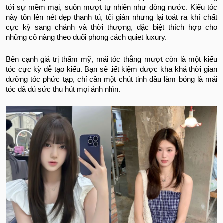
tới sự mềm mại, suôn mượt tự nhiên như dòng nước. Kiểu tóc
này tôn lên nét đẹp thanh tú, tối giản nhưng lại toát ra khí chất
cực kỳ sang chảnh và thời thượng, đặc biệt thích hợp cho
những cô nàng theo đuổi phong cách quiet luxury.
Bên cạnh giá trị thẩm mỹ, mái tóc thẳng mượt còn là một kiểu
tóc cực kỳ dễ tạo kiểu. Bạn sẽ tiết kiệm được kha khá thời gian
dưỡng tóc phức tạp, chỉ cần một chút tinh dầu làm bóng là mái
tóc đã đủ sức thu hút mọi ánh nhìn.