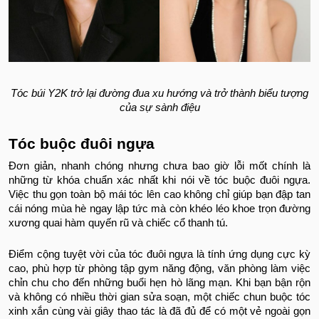
Tóc búi Y2K trở lại đường đua xu hướng và trở thành biểu tượng
của sự sành điệu
Tóc buộc đuôi ngựa
Đơn giản, nhanh chóng nhưng chưa bao giờ lỗi mốt chính là
những từ khóa chuẩn xác nhất khi nói về tóc buộc đuôi ngựa.
Việc thu gọn toàn bộ mái tóc lên cao không chỉ giúp bạn đập tan
cái nóng mùa hè ngay lập tức mà còn khéo léo khoe trọn đường
xương quai hàm quyến rũ và chiếc cổ thanh tú.
Điểm cộng tuyệt vời của tóc đuôi ngựa là tính ứng dụng cực kỳ
cao, phù hợp từ phòng tập gym năng động, văn phòng làm việc
chỉn chu cho đến những buổi hẹn hò lãng mạn. Khi bạn bận rộn
và không có nhiều thời gian sửa soạn, một chiếc chun buộc tóc
xinh xắn cùng vài giây thao tác là đã đủ để có một vẻ ngoài gọn