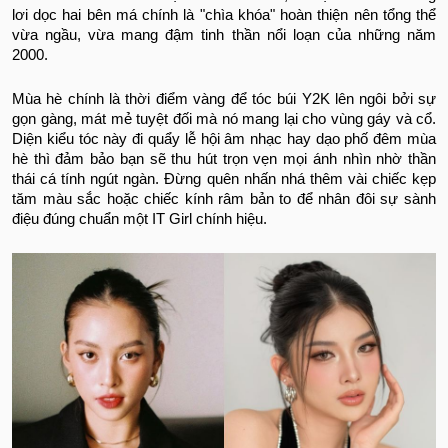
lơi dọc hai bên má chính là "chìa khóa" hoàn thiện nên tổng thể
vừa ngầu, vừa mang đậm tinh thần nổi loạn của những năm
2000.
Mùa hè chính là thời điểm vàng để tóc búi Y2K lên ngôi bởi sự
gọn gàng, mát mẻ tuyệt đối mà nó mang lại cho vùng gáy và cổ.
Diện kiểu tóc này đi quẩy lễ hội âm nhạc hay dạo phố đêm mùa
hè thì đảm bảo bạn sẽ thu hút trọn vẹn mọi ánh nhìn nhờ thần
thái cá tính ngút ngàn. Đừng quên nhấn nhá thêm vài chiếc kẹp
tăm màu sắc hoặc chiếc kính râm bản to để nhân đôi sự sành
điệu đúng chuẩn một IT Girl chính hiệu.