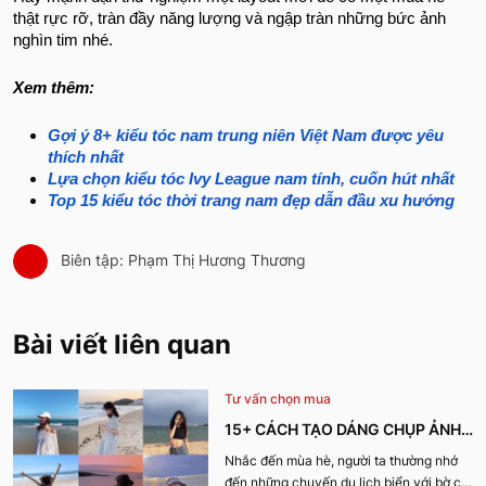
thật rực rỡ, tràn đầy năng lượng và ngập tràn những bức ảnh
nghìn tim nhé.
Xem thêm:
Gợi ý 8+ kiểu tóc nam trung niên Việt Nam được yêu
thích nhất
Lựa chọn kiểu tóc Ivy League nam tính, cuốn hút nhất
Top 15 kiểu tóc thời trang nam đẹp dẫn đầu xu hướng
Biên tập: Phạm Thị Hương Thương
Bài viết liên quan
Tư vấn chọn mua
15+ CÁCH TẠO DÁNG CHỤP ẢNH
ĐI BIỂN XINH LUNG LINH CHO CHỊ
Nhắc đến mùa hè, người ta thường nhớ
đến những chuyến du lịch biển với bờ cát