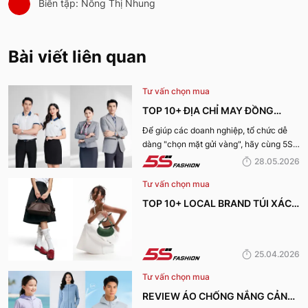
Biên tập: Nông Thị Nhung
Bài viết liên quan
Tư vấn chọn mua
TOP 10+ ĐỊA CHỈ MAY ĐỒNG
PHỤC CÔNG TY ĐẸP, UY TÍN
Để giúp các doanh nghiệp, tổ chức dễ
dàng "chọn mặt gửi vàng", hãy cùng 5S
NHẤT HIỆN NAY
Fashion tìm hiểu những địa chỉ may đồng
28.05.2026
phục công ty uy tín, chất lượng và nhận
Tư vấn chọn mua
được nhiều đánh giá tích cực nhất hiện
nay.
TOP 10+ LOCAL BRAND TÚI XÁCH
KHIẾN CHỊ EM MÊ MẨN TRONG
MÙA HÈ 2026
25.04.2026
Tư vấn chọn mua
REVIEW ÁO CHỐNG NẮNG CẢN