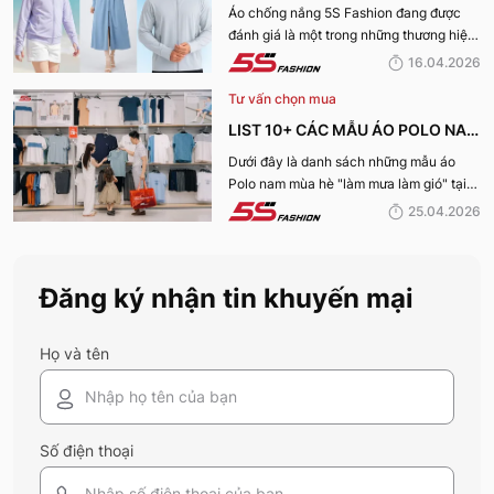
TIA UV, CHỐNG NẮNG TỐT NHẤT
Áo chống nắng 5S Fashion đang được
đánh giá là một trong những thương hiệu
CỦA 5S FASHION 2026
áo đáng mua hàng đầu hiện nay. Vậy
16.04.2026
mẫu áo này có gì? Vì sao lại được đánh
Tư vấn chọn mua
giá tích cực đến vậy? Cùng đi hết bài
viết nhé!
LIST 10+ CÁC MẪU ÁO POLO NAM
MÙA HÈ BÁN CHẠY NHẤT CỦA 5S
Dưới đây là danh sách những mẫu áo
Polo nam mùa hè "làm mưa làm gió" tại
FASHION 2026
hệ thống 5S Fashion mà bất kỳ quý ông
25.04.2026
nào cũng nên sở hữu trong tủ đồ mùa hè
này
Đăng ký nhận tin khuyến mại
Họ và tên
Số điện thoại