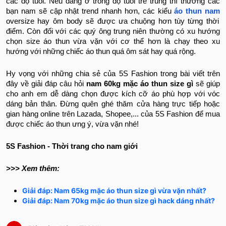
các độ tuổi. Nếu đang ở trong độ tuổi trẻ trung thì thường các
bạn nam sẽ cập nhật trend nhanh hơn, các kiểu
áo thun nam
oversize hay ôm body sẽ được ưa chuộng hơn tùy từng thời
điểm. Còn đối với các quý ông trung niên thường có xu hướng
chọn size áo thun vừa vặn với cơ thể hơn là chạy theo xu
hướng với những chiếc áo thun quá ôm sát hay quá rộng.
Hy vọng với những chia sẻ của 5S Fashion trong bài viết trên
đây về giải đáp câu hỏi
nam 60kg mặc áo thun size gì
sẽ giúp
cho anh em dễ dàng chọn được kích cỡ áo phù hợp với vóc
dáng bản thân. Đừng quên ghé thăm cửa hàng trực tiếp hoặc
gian hàng online trên Lazada, Shopee,... của 5S Fashion để mua
được chiếc áo thun ưng ý, vừa vặn nhé!
5S Fashion - Thời trang cho nam giới
>>> Xem thêm:
Giải đáp: Nam 65kg mặc áo thun size gì vừa vặn nhất?
Giải đáp: Nam 70kg mặc áo thun size gì hack dáng nhất?