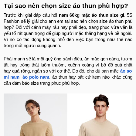
Tại sao nên chọn size áo thun phù hợp?
Trước khi giải đáp câu hỏi
nam 60kg mặc áo thun size gì
, 5S
Fashion sẽ lý giải cho anh em tại sao nên chọn size áo thun phù
hợp? Đối với cánh mày râu hay phái đẹp, trang phục vừa vặn là
yếu tố rất quan trọng để giúp người mặc thăng hạng vẻ bề ngoài.
Vì nó có tác động không nhỏ đến việc bạn trông như thế nào
trong mắt người xung quanh.
Phái mạnh sẽ là một quý ông sành điệu, ăn mặc gọn gàng, tươm
tất hay trông thật luộm thuộm, xuềnh xoàng vì bộ đồ quá chật
hay quá rộng, ngắn so với cơ thể. Do đó, cho dù bạn mặc
áo sơ
mi nam
,
áo polo nam
, áo thun hay bất cứ item nào khác cũng
cần đảm bảo size trang phục phù hợp.