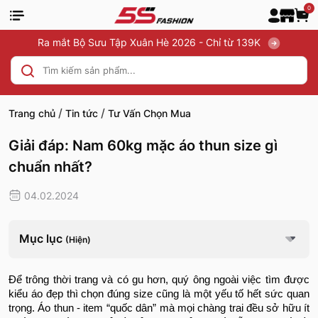
0
Ra mắt Bộ Sưu Tập Xuân Hè 2026 - Chỉ từ 139K
/
/
Trang chủ
Tin tức
Tư Vấn Chọn Mua
Giải đáp: Nam 60kg mặc áo thun size gì
chuẩn nhất?
04.02.2024
Mục lục
(Hiện)
Để trông thời trang và có gu hơn, quý ông ngoài việc tìm được
kiểu áo đẹp thì chọn đúng size cũng là một yếu tố hết sức quan
trọng. Áo thun - item “quốc dân” mà mọi chàng trai đều sở hữu ít