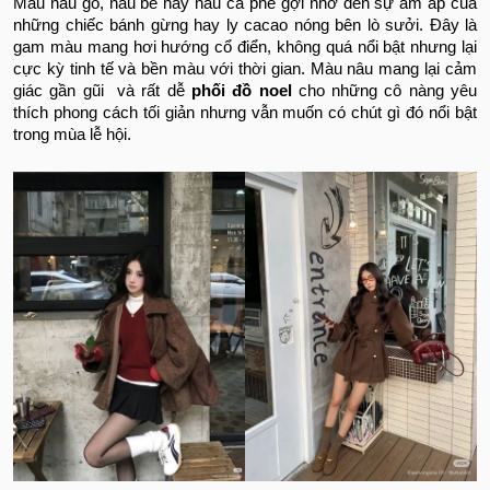
Màu nâu gỗ, nâu be hay nâu cà phê gợi nhớ đến sự ấm áp của
những chiếc bánh gừng hay ly cacao nóng bên lò sưởi. Đây là
gam màu mang hơi hướng cổ điển, không quá nổi bật nhưng lại
cực kỳ tinh tế và bền màu với thời gian. Màu nâu mang lại cảm
giác gần gũi và rất dễ
phối đồ noel​
cho những cô nàng yêu
thích phong cách tối giản nhưng vẫn muốn có chút gì đó nổi bật
trong mùa lễ hội.