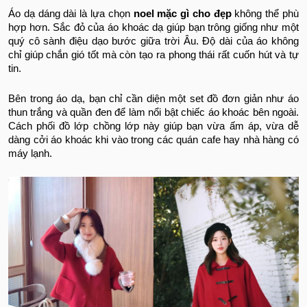
Áo dạ dáng dài là lựa chọn
noel mặc gì cho đẹp
không thể phù
hợp hơn. Sắc đỏ của áo khoác dạ giúp bạn trông giống như một
quý cô sành điệu dạo bước giữa trời Âu. Độ dài của áo không
chỉ giúp chắn gió tốt mà còn tạo ra phong thái rất cuốn hút và tự
tin.
Bên trong áo dạ, bạn chỉ cần diện một set đồ đơn giản như áo
thun trắng và quần đen để làm nổi bật chiếc áo khoác bên ngoài.
Cách phối đồ lớp chồng lớp này giúp bạn vừa ấm áp, vừa dễ
dàng cởi áo khoác khi vào trong các quán cafe hay nhà hàng có
máy lạnh.