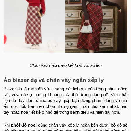
Chân váy midi caro kết hợp với áo len
Áo blazer dạ và chân váy ngắn xếp ly
Blazer dạ là món đồ vừa mang nét lịch sự của trang phục công
sở, vừa có sự phóng khoáng của thời trang dạo phố. Với chất
liệu dạ dày dặn, chiếc áo này giúp bạn đứng phom dáng và giữ
ấm cực tốt. Bạn nên chọn những gam màu như xám nhạt, nâu
tây hoặc họa tiết kẻ ô nhỏ để trông sành điệu và hiện đại hơn.
Khi
phối đồ noel​
cùng chân váy xếp ly ngắn bên dưới, bộ đồ sẽ
trở nên trẻ trung và năng động hơn hẳn, giúp đôi chân trông dài