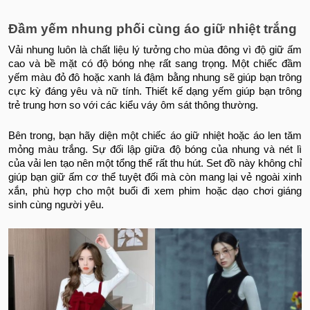
Đầm yếm nhung phối cùng áo giữ nhiệt trắng
Vải nhung luôn là chất liệu lý tưởng cho mùa đông vì độ giữ ấm
cao và bề mặt có độ bóng nhẹ rất sang trọng. Một chiếc đầm
yếm màu đỏ đô hoặc xanh lá đậm bằng nhung sẽ giúp bạn trông
cực kỳ đáng yêu và nữ tính. Thiết kế dạng yếm giúp bạn trông
trẻ trung hơn so với các kiểu váy ôm sát thông thường.
Bên trong, bạn hãy diện một chiếc áo giữ nhiệt hoặc áo len tăm
mỏng màu trắng. Sự đối lập giữa độ bóng của nhung và nét lì
của vải len tạo nên một tổng thể rất thu hút. Set đồ này không chỉ
giúp bạn giữ ấm cơ thể tuyệt đối mà còn mang lại vẻ ngoài xinh
xắn, phù hợp cho một buổi đi xem phim hoặc dạo chơi giáng
sinh cùng người yêu.