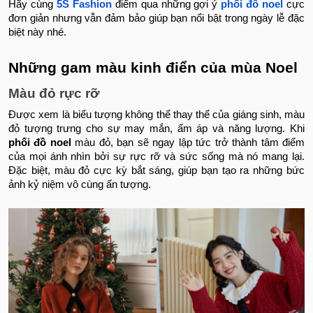
Hãy cùng
5S Fashion
điểm qua những gợi ý
phối đồ noel​
cực
đơn giản nhưng vẫn đảm bảo giúp bạn nổi bật trong ngày lễ đặc
biệt này nhé.
Những gam màu kinh điển của mùa Noel
Màu đỏ rực rỡ
Được xem là biểu tượng không thể thay thế của giáng sinh, màu
đỏ tượng trưng cho sự may mắn, ấm áp và năng lượng. Khi
phối đồ noel​
màu đỏ, bạn sẽ ngay lập tức trở thành tâm điểm
của mọi ánh nhìn bởi sự rực rỡ và sức sống mà nó mang lại.
Đặc biệt, màu đỏ cực kỳ bắt sáng, giúp bạn tạo ra những bức
ảnh kỷ niệm vô cùng ấn tượng.