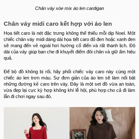
Chân váy xòe mix áo len cardigan
Chân váy midi caro kết hợp với áo len
Họa tiết caro là nét đặc trưng không thể thiếu mỗi dịp Noel. Một
chiếc chân váy midi dáng dài họa tiết caro đỏ đen hoặc xanh đen
sẽ mang đến vẻ ngoài hơi hướng cổ điển và rất thanh lịch. Độ
dài của váy giúp bạn che đi khuyết điểm đôi chân và giữ ấm hiệu
quả.
Để bộ đồ không bị rối, hãy phối chiếc váy caro này cùng một
chiếc áo len trơn màu. Sự đơn giản của áo len sẽ làm nổi bật
những đường kẻ caro trên váy. Đây là một set đồ vừa an toàn,
vừa đẹp lại cực kỳ hợp không khí lễ hội, phù hợp cho cả đi làm
lẫn đi chơi ngay sau đó.