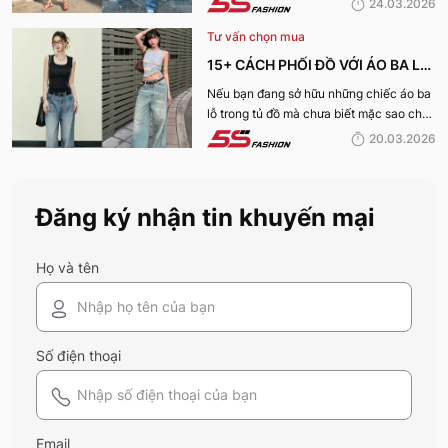
24.03.2026
Tư vấn chọn mua
15+ CÁCH PHỐI ĐỒ VỚI ÁO BA LỖ
NỮ CỰC TRENDY, TRẺ TRUNG
Nếu bạn đang sở hữu những chiếc áo ba
lỗ trong tủ đồ mà chưa biết mặc sao cho
CHO NÀNG
mới mẻ, hãy cùng 5S Fashion khám phá
20.03.2026
những công thức phối áo ba lỗ nữ cực
đỉnh ngay dưới đây.
Đăng ký nhận tin khuyến mại
Họ và tên
Số điện thoại
Email