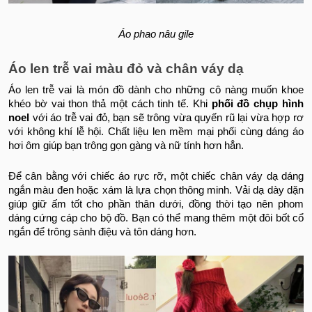
Áo phao nâu gile
Áo len trễ vai màu đỏ và chân váy dạ
Áo len trễ vai là món đồ dành cho những cô nàng muốn khoe
khéo bờ vai thon thả một cách tinh tế. Khi
phối đồ chụp hình
noel
với áo trễ vai đỏ, bạn sẽ trông vừa quyến rũ lại vừa hợp rơ
với không khí lễ hội. Chất liệu len mềm mại phối cùng dáng áo
hơi ôm giúp bạn trông gọn gàng và nữ tính hơn hẳn.
Để cân bằng với chiếc áo rực rỡ, một chiếc chân váy dạ dáng
ngắn màu đen hoặc xám là lựa chọn thông minh. Vải dạ dày dặn
giúp giữ ấm tốt cho phần thân dưới, đồng thời tạo nên phom
dáng cứng cáp cho bộ đồ. Bạn có thể mang thêm một đôi bốt cổ
ngắn để trông sành điệu và tôn dáng hơn.