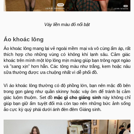
Váy liền màu đỏ nổi bật
Áo khoác lông
Áo khoác lông mang lại vẻ ngoài mềm mại và vô cùng ấm áp, rất
thích hợp cho những vùng có không khí lạnh sâu. Cảm giác
khoác trên mình một lớp lông mịn màng giúp bạn trông ngọt ngào
và "sang xịn" hơn hẳn. Các tông màu như trắng, kem hoặc nâu
sữa thường được ưa chuộng nhất vì dễ phối đồ.
Vì áo khoác lông thường có độ phồng lớn, bạn nên mặc đồ bên
trong gọn gàng như quần skinny hoặc váy ôm để tránh bị cảm
giác luộm thuộm. Set đồ
mặc gì cho giáng sinh
này không chỉ
giúp bạn giữ ấm tuyệt đối mà còn tạo nên những bức ảnh sống
ảo cực kỳ quý phái dưới ánh đèn đêm Giáng sinh.