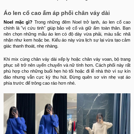
Áo len cổ cao ấm áp phối chân váy dài
Noel mặc gì?
Trong những đêm Noel trở lạnh, áo len cổ cao
chính là "vị cứu tinh" giúp bảo vệ cổ và giữ ấm toàn thân. Bạn
nên chọn những mẫu áo len có độ dày vừa phải, màu sắc nhã
nhặn như kem hoặc be. Kiểu áo này vừa lịch sự lại vừa tạo cảm
giác thanh thoát, nhẹ nhàng.
Khi mix cùng chân váy dài xếp ly hoặc chân váy voan, bộ trang
phục sẽ trở nên uyển chuyển và nữ tính hơn. Cách phối này rất
phù hợp cho những buổi hẹn hò tối hoặc đi lễ nhà thờ vì sự kín
đáo nhưng vẫn cực kỳ thu hút. Đừng quên sơ vin nhẹ vạt áo
phía trước để trông cao ráo hơn nhé.