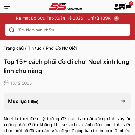
0
Ra mắt Bộ Sưu Tập Xuân Hè 2026 - Chỉ từ 139K
/
/
Trang chủ
Tin tức
Phối Đồ Nữ Giới
Top 15+ cách phối đồ đi chơi Noel xinh lung
linh cho nàng
18.12.2025
Mục lục
(Hiện)
Noel là thời điểm lý tưởng để các bạn gái xúng xính váy áo
xuống phố. Giữa không khí se lạnh và ánh đèn lung linh, việc
chọn một bộ đồ vừa ấm vừa đẹp sẽ giúp bạn tự tin hơn rất nhiều.