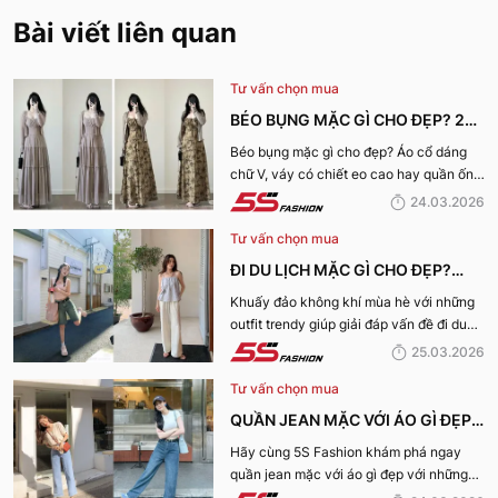
Bài viết liên quan
Tư vấn chọn mua
BÉO BỤNG MẶC GÌ CHO ĐẸP? 29+
OUTFIT CHE BỤNG, HACK DÁNG
Béo bụng mặc gì cho đẹp? Áo cổ dáng
chữ V, váy có chiết eo cao hay quần ống
CHO NÀNG
rộng cạp cao là lựa chọn tuyệt vời. 5S
24.03.2026
Fashion sẽ chia sẻ đến bạn 30 cách mix
Tư vấn chọn mua
để tạo outfit tuyệt nhất.
ĐI DU LỊCH MẶC GÌ CHO ĐẸP?
NHỮNG MÓN ĐỒ KHÔNG THỂ
Khuấy đảo không khí mùa hè với những
outfit trendy giúp giải đáp vấn đề đi du
THIẾU CHO CHUYẾN DU LỊCH
lịch mặc gì cho đẹp qua bài viết dưới
25.03.2026
MÙA HÈ
đây!
Tư vấn chọn mua
QUẦN JEAN MẶC VỚI ÁO GÌ ĐẸP?
15+ OUTFIT QUẦN JEANS PHỐI
Hãy cùng 5S Fashion khám phá ngay
quần jean mặc với áo gì đẹp với những
ÁO MÙA HÈ 2026
outfit vạn người mê dưới đây!