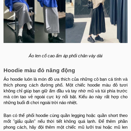
Áo len cổ cao ấm áp phối chân váy dài
Hoodie màu đỏ năng động
Áo hoodie luôn là món đồ ưa thích của những cô bạn cá tính và
thích phong cách đường phố. Một chiếc hoodie màu đỏ tươi
không chỉ giúp bạn giữ ấm đầu và tay nhờ mũ và túi phía trước
mà còn tạo vẻ ngoài cực kỳ nổi bật. Kiểu áo này rất hợp cho
những buổi đi chơi ngoài trời náo nhiệt.
Bạn có thể phối hoodie cùng quần legging hoặc quần short theo
mốt "giấu quần" nếu thời tiết không quá lạnh. Để thêm phần
phong cách, hãy đội thêm một chiếc mũ lưỡi trai hoặc mũ len