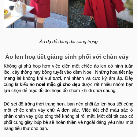
Áo dạ đỏ dáng dài sang trọng
Áo len hoạ tiết giáng sinh phối với chân váy
Không gì phù hợp hơn việc diện một chiếc áo len có hình tuần
lộc, cây thông hay bông tuyết vào đêm Noel. Những họa tiết này
mang lại không khí vui tươi, nhí nhảnh và cực kỳ ấm áp. Đây
cũng là kiểu áo
noel mặc gì cho đẹp
được rất nhiều nhóm bạn
lựa chọn để mặc đồ đôi hoặc đồ nhóm khi đi chơi chung.
Để set đồ trông thời trang hơn, bạn nên phối áo len họa tiết cùng
một chiếc chân váy chữ A đơn sắc. Việc tiết chế màu sắc ở
phần chân váy giúp tổng thể không bị rối mắt. Một đôi tất cao cổ
phối cùng giày búp bê sẽ hoàn thiện vẻ ngoài đáng yêu như một
nàng tiểu thư cho bạn.