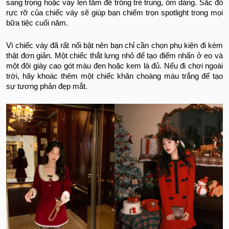
sang trọng hoặc váy len tăm để trông trẻ trung, ôm dáng. Sắc đỏ
rực rỡ của chiếc váy sẽ giúp bạn chiếm trọn spotlight trong mọi
bữa tiệc cuối năm.
Vì chiếc váy đã rất nổi bật nên bạn chỉ cần chọn phụ kiện đi kèm
thật đơn giản. Một chiếc thắt lưng nhỏ để tạo điểm nhấn ở eo và
một đôi giày cao gót màu đen hoặc kem là đủ. Nếu đi chơi ngoài
trời, hãy khoác thêm một chiếc khăn choàng màu trắng để tạo
sự tương phản đẹp mắt.