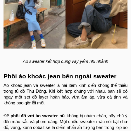
Áo sweater kết hợp cùng váy yếm nhí nhảnh
Phối áo khoác jean bên ngoài sweater
Áo khoác jean và sweater là hai item kinh điển không thể thiếu
trong tủ đồ Thu Đông. Khi kết hợp chúng với nhau, bạn sẽ có
ngay một set đồ layer hoàn hảo, vừa ấm áp, vừa cá tính và
không bao giờ lỗi mốt.
Để
phối đồ với áo sweater nữ
không bị nhàm chán, hãy chú ý
đến màu sắc và phom dáng. Một chiếc sweater màu nổi bật như
đỏ, vàng, xanh cobalt sẽ là điểm nhấn ấn tượng bên trong lớp áo