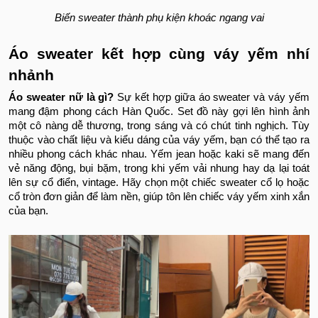
Biến sweater thành phụ kiện khoác ngang vai
Áo sweater kết hợp cùng váy yếm nhí
nhảnh
Áo sweater nữ là gì​?
Sự kết hợp giữa áo sweater và váy yếm
mang đậm phong cách Hàn Quốc. Set đồ này gợi lên hình ảnh
một cô nàng dễ thương, trong sáng và có chút tinh nghịch. Tùy
thuộc vào chất liệu và kiểu dáng của váy yếm, bạn có thể tạo ra
nhiều phong cách khác nhau. Yếm jean hoặc kaki sẽ mang đến
vẻ năng động, bụi bặm, trong khi yếm vải nhung hay dạ lại toát
lên sự cổ điển, vintage. Hãy chọn một chiếc sweater cổ lọ hoặc
cổ tròn đơn giản để làm nền, giúp tôn lên chiếc váy yếm xinh xắn
của bạn.