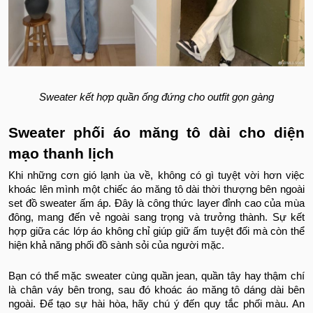
Sweater kết hợp quần ống đứng cho outfit gọn gàng
Sweater phối áo măng tô dài cho diện
mạo thanh lịch
Khi những cơn gió lạnh ùa về, không có gì tuyệt vời hơn việc
khoác lên mình một chiếc áo măng tô dài thời thượng bên ngoài
set đồ sweater ấm áp. Đây là công thức layer đỉnh cao của mùa
đông, mang đến vẻ ngoài sang trọng và trưởng thành. Sự kết
hợp giữa các lớp áo không chỉ giúp giữ ấm tuyệt đối mà còn thể
hiện khả năng phối đồ sành sỏi của người mặc.
Bạn có thể mặc sweater cùng quần jean, quần tây hay thậm chí
là chân váy bên trong, sau đó khoác áo măng tô dáng dài bên
ngoài. Để tạo sự hài hòa, hãy chú ý đến quy tắc phối màu. An