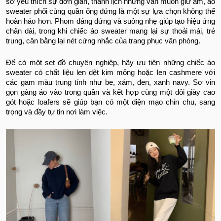
sở yêu thích sự đơn giản, thanh lịch nhưng vẫn muốn giữ ấm, áo
sweater phối cùng quần ống đứng là một sự lựa chọn không thể
hoàn hảo hơn. Phom dáng đứng và suông nhẹ giúp tạo hiệu ứng
chân dài, trong khi chiếc áo sweater mang lại sự thoải mái, trẻ
trung, cân bằng lại nét cứng nhắc của trang phục văn phòng.
Để có một set đồ chuyên nghiệp, hãy ưu tiên những chiếc áo
sweater có chất liệu len dệt kim mỏng hoặc len cashmere với
các gam màu trung tính như be, xám, đen, xanh navy. Sơ vin
gọn gàng áo vào trong quần và kết hợp cùng một đôi giày cao
gót hoặc loafers sẽ giúp bạn có một diện mạo chỉn chu, sang
trọng và đầy tự tin nơi làm việc.