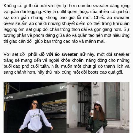
Không có gì thoải mái và tiện lợi hơn combo sweater dáng rộng
và quần đùi legging. Đây là outfit quen thuộc của nhiều cô gái bởi
sự đơn giản nhưng không bao giờ lỗi mốt. Chiếc áo sweater
oversize ấm áp che đi những khuyết điểm cơ thể, trong khi quần
legging ôm sát giúp đôi chân trông thon dài và gọn gàng hơn. Sự
tương phản về phom dáng giữa áo và quần tạo nên một hiệu ứng
thị giác cân đối, giúp bạn trông cao ráo và mảnh mai.
Với set đồ
phối đồ với áo sweater nữ
này, một đôi sneaker
trắng sẽ mang đến vẻ ngoài khỏe khoắn, năng động cho những
buổi dạo phố cuối tuần. Nếu muốn một chút gì đó thanh lịch và
sang chảnh hơn, hãy thử mix cùng một đôi boots cao quá gối.