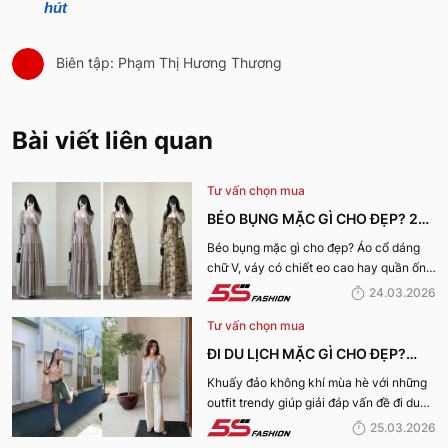
hút
Biên tập: Phạm Thị Hương Thương
Bài viết liên quan
Tư vấn chọn mua
BÉO BỤNG MẶC GÌ CHO ĐẸP? 29+
OUTFIT CHE BỤNG, HACK DÁNG
Béo bụng mặc gì cho đẹp? Áo cổ dáng
chữ V, váy có chiết eo cao hay quần ống
CHO NÀNG
rộng cạp cao là lựa chọn tuyệt vời. 5S
24.03.2026
Fashion sẽ chia sẻ đến bạn 30 cách mix
Tư vấn chọn mua
để tạo outfit tuyệt nhất.
ĐI DU LỊCH MẶC GÌ CHO ĐẸP?
NHỮNG MÓN ĐỒ KHÔNG THỂ
Khuấy đảo không khí mùa hè với những
outfit trendy giúp giải đáp vấn đề đi du
THIẾU CHO CHUYẾN DU LỊCH
lịch mặc gì cho đẹp qua bài viết dưới
25.03.2026
MÙA HÈ
đây!