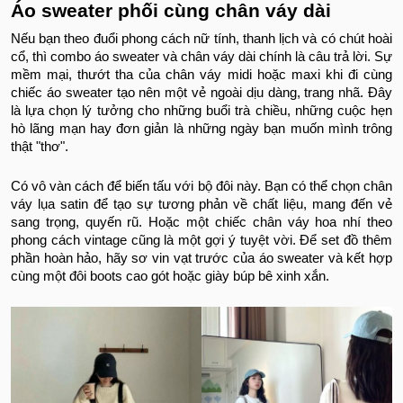
Áo sweater phối cùng chân váy dài
Nếu bạn theo đuổi phong cách nữ tính, thanh lịch và có chút hoài
cổ, thì combo áo sweater và chân váy dài chính là câu trả lời. Sự
mềm mại, thướt tha của chân váy midi hoặc maxi khi đi cùng
chiếc áo sweater tạo nên một vẻ ngoài dịu dàng, trang nhã. Đây
là lựa chọn lý tưởng cho những buổi trà chiều, những cuộc hẹn
hò lãng mạn hay đơn giản là những ngày bạn muốn mình trông
thật "thơ".
Có vô vàn cách để biến tấu với bộ đôi này. Bạn có thể chọn chân
váy lụa satin để tạo sự tương phản về chất liệu, mang đến vẻ
sang trọng, quyến rũ. Hoặc một chiếc chân váy hoa nhí theo
phong cách vintage cũng là một gợi ý tuyệt vời. Để set đồ thêm
phần hoàn hảo, hãy sơ vin vạt trước của áo sweater và kết hợp
cùng một đôi boots cao gót hoặc giày búp bê xinh xắn.