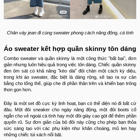
Chân váy jean đi cùng sweater phong cách năng động, cá tính
Áo sweater kết hợp quần skinny tôn dáng
Combo sweater và quần skinny là một công thức "bất bại", đơn
giản nhưng luôn hiệu quả trong việc tôn dáng. Chiếc quần skinny
đen ôm sát có khả năng "kéo dài" đôi chân một cách kỳ diệu,
trong khi áo sweater, đặc biệt là dáng rộng, sẽ tạo ra sự cân
bằng cho tổng thể, giúp che đi phần thân trên và khiến bạn trông
thon gọn hơn.
Đây là một set đồ cực kỳ linh hoạt, bạn có thể diện nó đi bất cứ
đâu. Một đôi sneaker cho ngày năng động, một đôi boots cổ
ngắn cho vẻ ngoài cá tính hay một đôi giày cao gót để thêm phần
quyến rũ. Sự đơn giản của bộ đôi này cũng cho phép bạn thỏa
sức sáng tạo với các phụ kiện như khăn choàng, mũ len hay
những chiếc túi xách nổi bật.