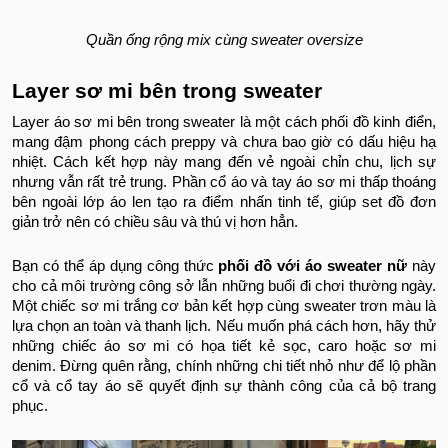
Quần ống rộng mix cùng sweater oversize
Layer sơ mi bên trong sweater
Layer áo sơ mi bên trong sweater là một cách phối đồ kinh điển,
mang đậm phong cách preppy và chưa bao giờ có dấu hiệu hạ
nhiệt. Cách kết hợp này mang đến vẻ ngoài chỉn chu, lịch sự
nhưng vẫn rất trẻ trung. Phần cổ áo và tay áo sơ mi thấp thoáng
bên ngoài lớp áo len tạo ra điểm nhấn tinh tế, giúp set đồ đơn
giản trở nên có chiều sâu và thú vị hơn hẳn.
Bạn có thể áp dụng công thức
phối đồ với áo sweater nữ
này
cho cả môi trường công sở lẫn những buổi đi chơi thường ngày.
Một chiếc sơ mi trắng cơ bản kết hợp cùng sweater trơn màu là
lựa chọn an toàn và thanh lịch. Nếu muốn phá cách hơn, hãy thử
những chiếc áo sơ mi có họa tiết kẻ sọc, caro hoặc sơ mi
denim. Đừng quên rằng, chính những chi tiết nhỏ như để lộ phần
cổ và cổ tay áo sẽ quyết định sự thành công của cả bộ trang
phục.