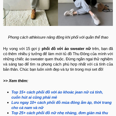
Phong cách athleisure năng động khi phối với quần thể thao
Hy vọng với 15 gợi ý
phối đồ với áo sweater nữ
trên, bạn đã
có thêm nhiều ý tưởng để làm mới tủ đồ Thu Đông của mình với
những chiếc áo sweater quen thuộc. Đừng ngần ngại thử nghiệm
và sáng tạo để tìm ra phong cách phù hợp nhất với cá tính của
bản thân. Chúc bạn luôn xinh đẹp và tự tin trong mọi set đồ!
>> Xem thêm:
Top 15+ cách phối đồ với áo khoác jean nữ cá tính,
cuốn hút ai cũng phải mê
Lưu ngay 10+ cách phối đồ mùa đông ấm áp, thời trang
cho cả nam và nữ
Top 25+ cách phối đồ nữ nhẹ nhàng, đơn giản mà thu