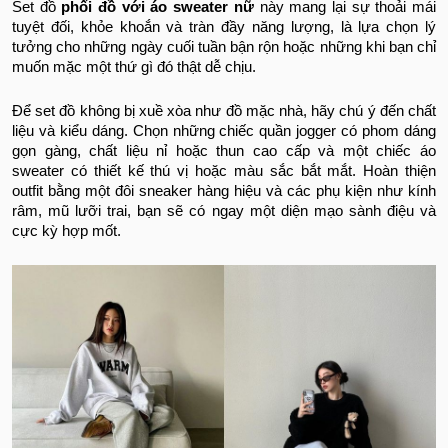
Set đồ
phối đồ với áo sweater nữ
này mang lại sự thoải mái
tuyệt đối, khỏe khoắn và tràn đầy năng lượng, là lựa chọn lý
tưởng cho những ngày cuối tuần bận rộn hoặc những khi bạn chỉ
muốn mặc một thứ gì đó thật dễ chịu.
Để set đồ không bị xuề xòa như đồ mặc nhà, hãy chú ý đến chất
liệu và kiểu dáng. Chọn những chiếc quần jogger có phom dáng
gọn gàng, chất liệu nỉ hoặc thun cao cấp và một chiếc áo
sweater có thiết kế thú vị hoặc màu sắc bắt mắt. Hoàn thiện
outfit bằng một đôi sneaker hàng hiệu và các phụ kiện như kính
râm, mũ lưỡi trai, bạn sẽ có ngay một diện mạo sành điệu và
cực kỳ hợp mốt.