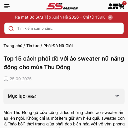
0
Ra mắt Bộ Sưu Tập Xuân Hè 2026 - Chỉ từ 139K
/
/
Trang chủ
Tin tức
Phối Đồ Nữ Giới
Top 15 cách phối đồ với áo sweater nữ năng
động cho mùa Thu Đông
25.09.2025
Mục lục
(Hiện)
Mùa Thu Đông gõ cửa cũng là lúc những chiếc áo sweater ấm
áp lên ngôi. Không chỉ là một item giữ ấm hiệu quả, sweater còn
là "bảo bối" thời trang giúp phái đẹp biến hóa với vô vàn phong