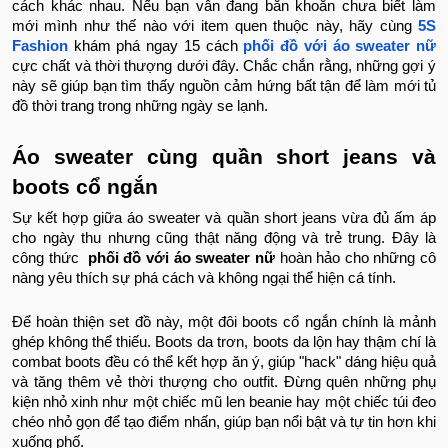
cách khác nhau. Nếu bạn vẫn đang băn khoăn chưa biết làm
mới mình như thế nào với item quen thuộc này, hãy cùng
5S
Fashion
khám phá ngay 15 cách
phối đồ với áo sweater nữ
cực chất và thời thượng dưới đây. Chắc chắn rằng, những gợi ý
này sẽ giúp bạn tìm thấy nguồn cảm hứng bất tận để làm mới tủ
đồ thời trang trong những ngày se lạnh.
Áo sweater cùng quần short jeans và
boots cổ ngắn
Sự kết hợp giữa áo sweater và quần short jeans vừa đủ ấm áp
cho ngày thu nhưng cũng thật năng động và trẻ trung. Đây là
công thức
phối đồ với áo sweater nữ
hoàn hảo cho những cô
nàng yêu thích sự phá cách và không ngại thể hiện cá tính.
Để hoàn thiện set đồ này, một đôi boots cổ ngắn chính là mảnh
ghép không thể thiếu. Boots da trơn, boots da lộn hay thậm chí là
combat boots đều có thể kết hợp ăn ý, giúp "hack" dáng hiệu quả
và tăng thêm vẻ thời thượng cho outfit. Đừng quên những phụ
kiện nhỏ xinh như một chiếc mũ len beanie hay một chiếc túi đeo
chéo nhỏ gọn để tạo điểm nhấn, giúp bạn nổi bật và tự tin hơn khi
xuống phố.