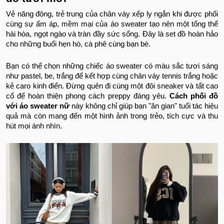
Vẻ năng động, trẻ trung của chân váy xếp ly ngắn khi được phối
cùng sự ấm áp, mềm mại của áo sweater tạo nên một tổng thể
hài hòa, ngọt ngào và tràn đầy sức sống. Đây là set đồ hoàn hảo
cho những buổi hẹn hò, cà phê cùng bạn bè.
Bạn có thể chọn những chiếc áo sweater có màu sắc tươi sáng
như pastel, be, trắng để kết hợp cùng chân váy tennis trắng hoặc
kẻ caro kinh điển. Đừng quên đi cùng một đôi sneaker và tất cao
cổ để hoàn thiện phong cách preppy đáng yêu.
Cách phối đồ
với áo sweater nữ
này không chỉ giúp bạn "ăn gian" tuổi tác hiệu
quả mà còn mang đến một hình ảnh trong trẻo, tích cực và thu
hút mọi ánh nhìn.