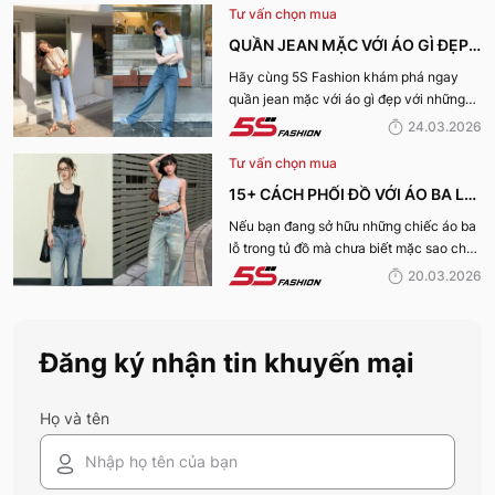
Tư vấn chọn mua
QUẦN JEAN MẶC VỚI ÁO GÌ ĐẸP?
15+ OUTFIT QUẦN JEANS PHỐI
Hãy cùng 5S Fashion khám phá ngay
quần jean mặc với áo gì đẹp với những
ÁO MÙA HÈ 2026
outfit vạn người mê dưới đây!
24.03.2026
Tư vấn chọn mua
15+ CÁCH PHỐI ĐỒ VỚI ÁO BA LỖ
NỮ CỰC TRENDY, TRẺ TRUNG
Nếu bạn đang sở hữu những chiếc áo ba
lỗ trong tủ đồ mà chưa biết mặc sao cho
CHO NÀNG
mới mẻ, hãy cùng 5S Fashion khám phá
20.03.2026
những công thức phối áo ba lỗ nữ cực
đỉnh ngay dưới đây.
Đăng ký nhận tin khuyến mại
Họ và tên