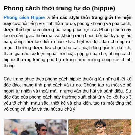
Phong cách thời trang tự do (hippie)
Phong cách Hippie
là
tên các style thời trang giới trẻ hiện
nay
cực nổi tiếng với tinh thần tự do, phóng khoáng và phá cách,
được thể hiện qua những bộ trang phục rực rỡ. Phong cách này
tạo ra cảm giác thoải mái và ,không ràng buộc bởi bất kỳ quy tắc
nào, đồng thời tạo điểm nhấn khác biệt và độc đáo cho người
mặc. Thường được lựa chọn cho các hoạt động giải trí, du lịch,
tham gia các sự kiện ngoài trời hoặc gặp gỡ bạn bè, phong cách
hippie thường không phù hợp trong môi trường công sở chính
thống.
Các trang phục theo phong cách hippie thường là những thiết kế
độc đáo, mang tính phá cách và tự do. Chúng tạo ra một vẻ bề
ngoài tự nhiên và thoải mái, nhưng vẫn thu hút và sành điệu. Sự
độc đáo của phong cách này thường xuất phát từ việc kết hợp 3
yếu tố chính: màu sắc, thiết kế và phụ kiện, tạo ra một tổng thể
vô cùng cá nhân và thu hút sự chú ý.