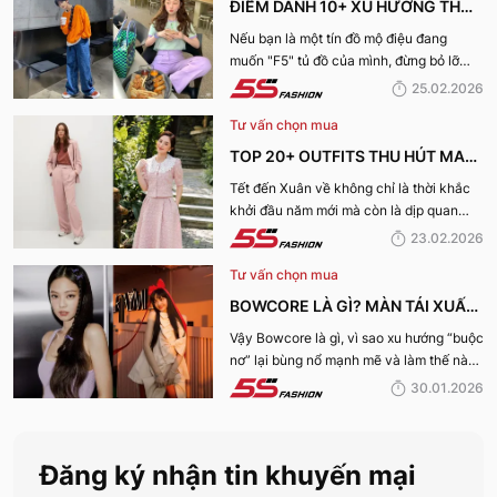
ĐIỂM DANH 10+ XU HƯỚNG THỜI
2026
TRANG HOT NHẤT XUÂN HÈ
Nếu bạn là một tín đồ mộ điệu đang
muốn "F5" tủ đồ của mình, đừng bỏ lỡ
2026: SỰ TRỖI DẬY CỦA PHONG
những gợi ý của 5S Fashion về những xu
25.02.2026
CÁCH CÁ NHÂN
hướng xuân hè 2026 dẫn đầu dưới đây.
Tư vấn chọn mua
TOP 20+ OUTFITS THU HÚT MAY
MẮN, TÀI LỘC "HỢP VÍA" KHAI
Tết đến Xuân về không chỉ là thời khắc
khởi đầu năm mới mà còn là dịp quan
XUÂN 2026
trọng để mỗi người “khai vía” đón may
23.02.2026
mắn và tài lộc. Bạn đang băn khoăn nên
Tư vấn chọn mua
mặc gì ngày đầu năm để hợp vía, hút tài
lộc và thu hút năng lượng tích cực? Cùng
BOWCORE LÀ GÌ? MÀN TÁI XUẤT
5S Fashion khám phá ngay Khai xuân
ĐỈNH CAO CỦA XU HƯỚNG
Vậy Bowcore là gì, vì sao xu hướng “buộc
2026 mặc gì “hợp vía” trong bài viết này
nơ” lại bùng nổ mạnh mẽ và làm thế nào
nhé:
BOWCORE “BUỘC NƠ” KHUẤY
để phối đồ chuẩn Bowcore mà vẫn giữ
30.01.2026
ĐẢO THỜI TRANG 2026
được nét riêng? Cùng 5S Fashion khám
phá chi tiết trong bài viết dưới đây.
Đăng ký nhận tin khuyến mại