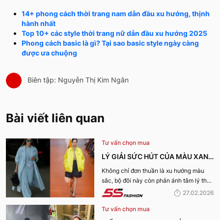
14+ phong cách thời trang nam dẫn đầu xu hướng, thịnh
hành nhất
Top 10+ các style thời trang nữ dẫn đầu xu hướng 2025
Phong cách basic là gì? Tại sao basic style ngày càng
được ưa chuộng
Biên tập: Nguyễn Thị Kim Ngân
Bài viết liên quan
Tư vấn chọn mua
LÝ GIẢI SỨC HÚT CỦA MÀU XANH
DƯƠNG LẠNH VÀ VÀNG ACACIA
Không chỉ đơn thuần là xu hướng màu
sắc, bộ đôi này còn phản ánh tâm lý thời
CHO XU HƯỚNG XUÂN HÈ 2026
đại và nhu cầu thể hiện cá tính rõ nét
27.02.2026
hơn bao giờ hết. Hãy cùng 5S Fashion lý
Tư vấn chọn mua
giải sức hút của màu Xanh dương lạnh và
vàng Acacia cho xu hướng Xuân Hè