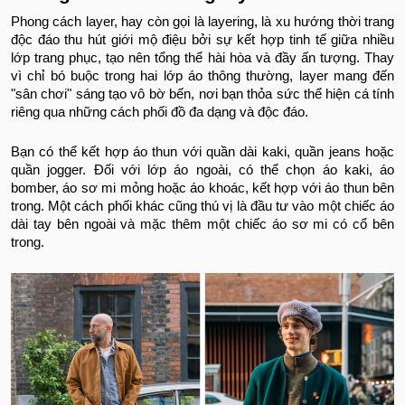
Phong cách layer, hay còn gọi là layering, là xu hướng thời trang
độc đáo thu hút giới mộ điệu bởi sự kết hợp tinh tế giữa nhiều
lớp trang phục, tạo nên tổng thể hài hòa và đầy ấn tượng. Thay
vì chỉ bó buộc trong hai lớp áo thông thường, layer mang đến
"sân chơi" sáng tạo vô bờ bến, nơi bạn thỏa sức thể hiện cá tính
riêng qua những cách phối đồ đa dạng và độc đáo.
Bạn có thể kết hợp áo thun với quần dài kaki, quần jeans hoặc
quần jogger. Đối với lớp áo ngoài, có thể chọn áo kaki, áo
bomber, áo sơ mi mỏng hoặc áo khoác, kết hợp với áo thun bên
trong. Một cách phối khác cũng thú vị là đầu tư vào một chiếc áo
dài tay bên ngoài và mặc thêm một chiếc áo sơ mi có cổ bên
trong.