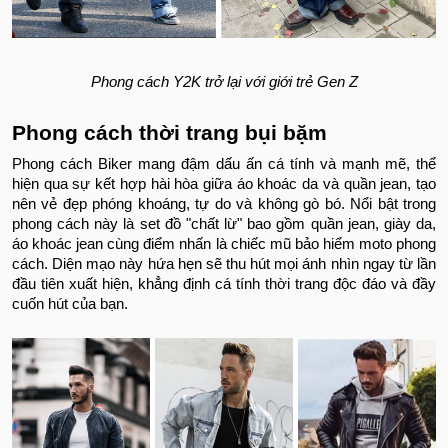
Phong cách Y2K trở lại với giới trẻ Gen Z
Phong cách thời trang bụi bặm
Phong cách Biker mang đậm dấu ấn cá tính và mạnh mẽ, thể
hiện qua sự kết hợp hài hòa giữa áo khoác da và quần jean, tạo
nên vẻ đẹp phóng khoáng, tự do và không gò bó. Nổi bật trong
phong cách này là set đồ "chất lừ" bao gồm quần jean, giày da,
áo khoác jean cùng điểm nhấn là chiếc mũ bảo hiểm moto phong
cách. Diện mạo này hứa hẹn sẽ thu hút mọi ánh nhìn ngay từ lần
đầu tiên xuất hiện, khẳng định cá tính thời trang độc đáo và đầy
cuốn hút của bạn.