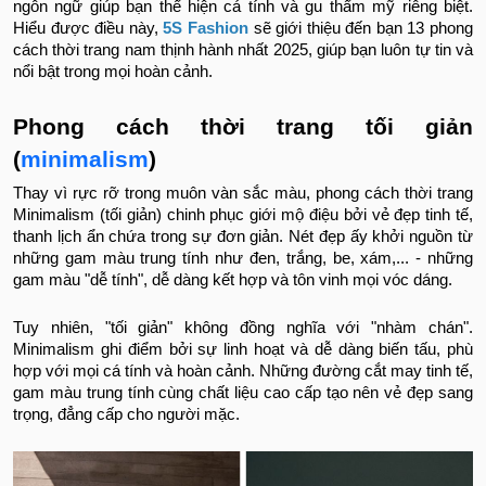
ngôn ngữ giúp bạn thể hiện cá tính và gu thẩm mỹ riêng biệt.
Hiểu được điều này,
5S Fashion
sẽ giới thiệu đến bạn 13 phong
cách thời trang nam thịnh hành nhất 2025, giúp bạn luôn tự tin và
nổi bật trong mọi hoàn cảnh.
Phong cách thời trang tối giản
(
minimalism
)
Thay vì rực rỡ trong muôn vàn sắc màu, phong cách thời trang
Minimalism (tối giản) chinh phục giới mộ điệu bởi vẻ đẹp tinh tế,
thanh lịch ẩn chứa trong sự đơn giản. Nét đẹp ấy khởi nguồn từ
những gam màu trung tính như đen, trắng, be, xám,... - những
gam màu "dễ tính", dễ dàng kết hợp và tôn vinh mọi vóc dáng.
Tuy nhiên, "tối giản" không đồng nghĩa với "nhàm chán".
Minimalism ghi điểm bởi sự linh hoạt và dễ dàng biến tấu, phù
hợp với mọi cá tính và hoàn cảnh. Những đường cắt may tinh tế,
gam màu trung tính cùng chất liệu cao cấp tạo nên vẻ đẹp sang
trọng, đẳng cấp cho người mặc.