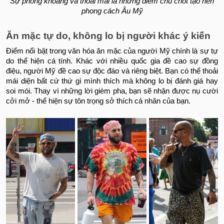
Sự phóng khoáng và thoải mái là những điểm chủ chốt tạo nên
phong cách Âu Mỹ
Ăn mặc tự do, không lo bị người khác ý kiến
Điểm nổi bật trong văn hóa ăn mặc của người Mỹ chính là sự tự
do thể hiện cá tính. Khác với nhiều quốc gia đề cao sự đồng
điệu, người Mỹ đề cao sự độc đáo và riêng biệt.
Bạn có thể thoải
mái diện bất cứ thứ gì mình thích mà không lo bị đánh giá hay
soi mói. Thay vì những lời gièm pha, bạn sẽ nhận được nụ cười
cởi mở - thể hiện sự tôn trọng sở thích cá nhân của bạn.