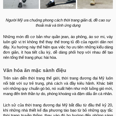
Người Mỹ ưa chuộng phong cách thời trang giản dị, đề cao sự
thoải mái và tính ứng dụng
Những món đồ cơ bản như quần jean, áo phông, áo sơ mi, váy
luôn giữ vị trí không thể thay thế trong tủ đồ của người dân nơi
đây. Xu hướng này thể hiện qua việc họ ưu tiên những kiểu dáng
đơn giản, ít họa tiết cầu kỳ, dễ dàng phối hợp với nhau để tạo
nên tổng thể trang phục hài hòa.
Văn hóa ăn mặc sành điệu
Trên sàn diễn thời trang thế giới, thời trang đương đại Mỹ luôn
nổi bật với sự trẻ trung, phá cách và đầy kiêu hãnh. Khác biệt
với những quy chuẩn gò bó, nó xuất hiện như một luồng gió mới,
mang đến tinh thần tự do, phóng khoáng và đậm dấu ấn cá nhân.
Lịch sử của thời trang đương đại Mỹ bắt đầu từ đầu thế kỷ 20,
khi những nhà thiết kế địa phương táo bạo từ bỏ những quy tắc
thời trang truyền thống, thay vào đó họ hướng đến những sáng