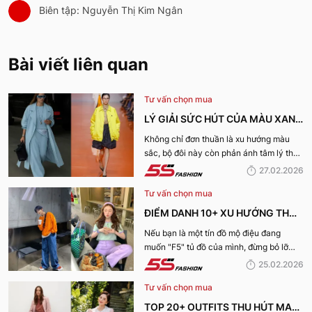
Biên tập: Nguyễn Thị Kim Ngân
Bài viết liên quan
Tư vấn chọn mua
LÝ GIẢI SỨC HÚT CỦA MÀU XANH
DƯƠNG LẠNH VÀ VÀNG ACACIA
Không chỉ đơn thuần là xu hướng màu
sắc, bộ đôi này còn phản ánh tâm lý thời
CHO XU HƯỚNG XUÂN HÈ 2026
đại và nhu cầu thể hiện cá tính rõ nét
27.02.2026
hơn bao giờ hết. Hãy cùng 5S Fashion lý
Tư vấn chọn mua
giải sức hút của màu Xanh dương lạnh và
vàng Acacia cho xu hướng Xuân Hè
ĐIỂM DANH 10+ XU HƯỚNG THỜI
2026
TRANG HOT NHẤT XUÂN HÈ
Nếu bạn là một tín đồ mộ điệu đang
muốn "F5" tủ đồ của mình, đừng bỏ lỡ
2026: SỰ TRỖI DẬY CỦA PHONG
những gợi ý của 5S Fashion về những xu
25.02.2026
CÁCH CÁ NHÂN
hướng xuân hè 2026 dẫn đầu dưới đây.
Tư vấn chọn mua
TOP 20+ OUTFITS THU HÚT MAY