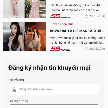
MẮN, TÀI LỘC "HỢP VÍA" KHAI
Tết đến Xuân về không chỉ là thời khắc
khởi đầu năm mới mà còn là dịp quan
XUÂN 2026
trọng để mỗi người “khai vía” đón may
23.02.2026
mắn và tài lộc. Bạn đang băn khoăn nên
Tư vấn chọn mua
mặc gì ngày đầu năm để hợp vía, hút tài
lộc và thu hút năng lượng tích cực? Cùng
BOWCORE LÀ GÌ? MÀN TÁI XUẤT
5S Fashion khám phá ngay Khai xuân
ĐỈNH CAO CỦA XU HƯỚNG
Vậy Bowcore là gì, vì sao xu hướng “buộc
2026 mặc gì “hợp vía” trong bài viết này
nơ” lại bùng nổ mạnh mẽ và làm thế nào
nhé:
BOWCORE “BUỘC NƠ” KHUẤY
để phối đồ chuẩn Bowcore mà vẫn giữ
30.01.2026
ĐẢO THỜI TRANG 2026
được nét riêng? Cùng 5S Fashion khám
phá chi tiết trong bài viết dưới đây.
Đăng ký nhận tin khuyến mại
Họ và tên
Số điện thoại