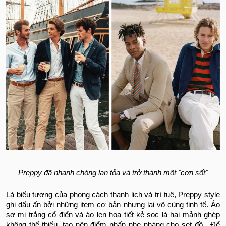
Preppy đã nhanh chóng lan tỏa và trở thành một "cơn sốt"
Là biểu tượng của phong cách thanh lịch và trí tuệ, Preppy style
ghi dấu ấn bởi những item cơ bản nhưng lại vô cùng tinh tế. Áo
sơ mi trắng cổ điển và áo len họa tiết kẻ sọc là hai mảnh ghép
không thể thiếu, tạo nên điểm nhấn nhẹ nhàng cho set đồ.
Để