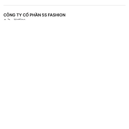
CÔNG TY CỔ PHẦN 5S FASHION
Hotline
Shop
18008118
Hệ thống các cửa hàng
CHÍNH SÁCH
CHĂM SÓC KHÁCH HÀNG
TÀI LIỆU - TUYỂN DỤNG
VỀ 5S FASHION
Copyrights © 2023 by 5S Fashion.
Mã số doanh nghiệp: 1001256327. Giấy chứng nhận đăng ký doanh nghiệp
do Sở Kế Hoạch và Đầu Tư Tỉnh Thái Bình cấp lần đầu ngày 30/11/2022.