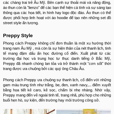
các chàng trai trẻ Âu Mỹ. Bên cạnh sự thoải mái và năng động,
áo thun còn là "lienzo" để các bạn thể hiện cá tính và sự sáng tạo
thông qua các họa tiết, in hình hay logo độc đáo. Áo thun có thể
được phối hợp linh hoạt với áo hoodie để tạo nên những set đồ
street style ấn tượng.
Preppy Style
Phong cách Preppy không chỉ đơn thuần là một xu hướng thời
trang nam Âu Mỹ , mà còn là sự hiện thân của nét thanh lịch, tinh
tế mang đậm dấu ấn học đường cổ điển. Xuất phát từ các
trường đại học và trung học tư thục danh tiếng ở Bắc Mỹ,
Preppy đã nhanh chóng lan tỏa và trở thành một "cơn sốt" thời
trang được ưa chuộng bởi các quý ông Châu Âu.
Phong cách Preppy ưa chuộng sự thanh lịch, cổ điển với những
gam màu trung tính như trắng, be, đen, xanh navy,... điểm xuyết
bằng họa tiết kẻ caro, kẻ sọc, chấm bi nhẹ nhàng. Nhờ vậy,
Preppy mang đến vẻ ngoài tinh tế, trang nhã, phù hợp cho những
buổi hẹn hò, sự kiện, đến trường hay môi trường công sở.