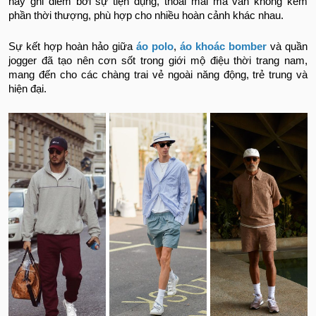
này ghi điểm bởi sự tiện dụng, thoải mái mà vẫn không kém
phần thời thượng, phù hợp cho nhiều hoàn cảnh khác nhau.
Sự kết hợp hoàn hảo giữa
áo polo
,
áo khoác bomber
và quần
jogger đã tạo nên cơn sốt trong giới mộ điệu thời trang nam,
mang đến cho các chàng trai vẻ ngoài năng động, trẻ trung và
hiện đại.