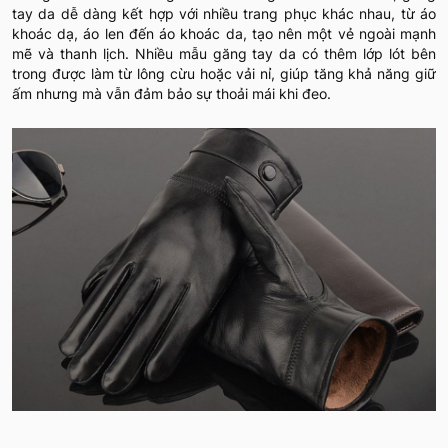
tay da dễ dàng kết hợp với nhiều trang phục khác nhau, từ áo
khoác dạ, áo len đến áo khoác da, tạo nên một vẻ ngoài mạnh
mẽ và thanh lịch. Nhiều mẫu găng tay da có thêm lớp lót bên
trong được làm từ lông cừu hoặc vải nỉ, giúp tăng khả năng giữ
ấm nhưng mà vẫn đảm bảo sự thoải mái khi đeo.