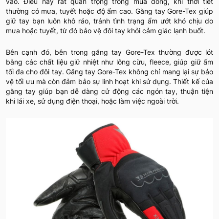
vào. Điều này rất quan trọng trong mùa đông, khi thời tiết
thường có mưa, tuyết hoặc độ ẩm cao. Găng tay Gore-Tex giúp
giữ tay bạn luôn khô ráo, tránh tình trạng ẩm ướt khó chịu do
mưa hoặc tuyết, từ đó bảo vệ đôi tay khỏi cảm giác lạnh buốt.
Bên cạnh đó, bên trong găng tay Gore-Tex thường được lót
bằng các chất liệu giữ nhiệt như lông cừu, fleece, giúp giữ ấm
tối đa cho đôi tay. Găng tay Gore-Tex không chỉ mang lại sự bảo
vệ tối ưu mà còn đảm bảo sự linh hoạt khi sử dụng. Thiết kế của
găng tay giúp bạn dễ dàng cử động các ngón tay, thuận tiện
khi lái xe, sử dụng điện thoại, hoặc làm việc ngoài trời.