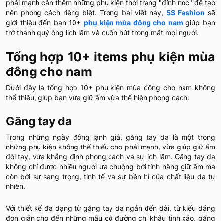
phái mạnh cần thêm những phụ kiện thời trang "đỉnh nóc" để tạo
nên phong cách riêng biệt. Trong bài viết này,
5S Fashion
sẽ
giới thiệu đến bạn 10+
phụ kiện mùa đông cho nam
giúp bạn
trở thành quý ông lịch lãm và cuốn hút trong mắt mọi người.
Tổng hợp 10+ items phụ kiện mùa
đông cho nam
Dưới đây là tổng hợp 10+ phụ kiện mùa đông cho nam không
thể thiếu, giúp bạn vừa giữ ấm vừa thể hiện phong cách:
Găng tay da
Trong những ngày đông lạnh giá, găng tay da là một trong
những phụ kiện không thể thiếu cho phái mạnh, vừa giúp giữ ấm
đôi tay, vừa khẳng định phong cách và sự lịch lãm. Găng tay da
không chỉ được nhiều người ưa chuộng bởi tính năng giữ ấm mà
còn bởi sự sang trọng, tinh tế và sự bền bỉ của chất liệu da tự
nhiên.
Với thiết kế đa dạng từ găng tay da ngắn đến dài, từ kiểu dáng
đơn giản cho đến những mẫu có đường chỉ khâu tinh xảo, găng