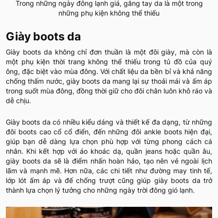
Trong những ngày đông lạnh giá, găng tay da là một trong
những phụ kiện không thể thiếu
Giày boots da
Giày boots da không chỉ đơn thuần là một đôi giày, mà còn là
một phụ kiện thời trang không thể thiếu trong tủ đồ của quý
ông, đặc biệt vào mùa đông. Với chất liệu da bền bỉ và khả năng
chống thấm nước, giày boots da mang lại sự thoải mái và ấm áp
trong suốt mùa đông, đồng thời giữ cho đôi chân luôn khô ráo và
dễ chịu.
Giày boots da có nhiều kiểu dáng và thiết kế đa dạng, từ những
đôi boots cao cổ cổ điển, đến những đôi ankle boots hiện đại,
giúp bạn dễ dàng lựa chọn phù hợp với từng phong cách cá
nhân. Khi kết hợp với áo khoác dạ, quần jeans hoặc quần âu,
giày boots da sẽ là điểm nhấn hoàn hảo, tạo nên vẻ ngoài lịch
lãm và mạnh mẽ. Hơn nữa, các chi tiết như đường may tinh tế,
lớp lót ấm áp và đế chống trượt cũng giúp giày boots da trở
thành lựa chọn lý tưởng cho những ngày trời đông gió lạnh.