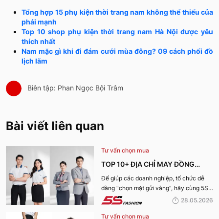
Tổng hợp 15 phụ kiện thời trang nam không thể thiếu của
phái mạnh
Top 10 shop phụ kiện thời trang nam Hà Nội được yêu
thích nhất
Nam mặc gì khi đi đám cưới mùa đông? 09 cách phối đồ
lịch lãm
Biên tập: Phan Ngọc Bội Trâm
Bài viết liên quan
Tư vấn chọn mua
TOP 10+ ĐỊA CHỈ MAY ĐỒNG
PHỤC CÔNG TY ĐẸP, UY TÍN
Để giúp các doanh nghiệp, tổ chức dễ
dàng "chọn mặt gửi vàng", hãy cùng 5S
NHẤT HIỆN NAY
Fashion tìm hiểu những địa chỉ may đồng
28.05.2026
phục công ty uy tín, chất lượng và nhận
Tư vấn chọn mua
được nhiều đánh giá tích cực nhất hiện