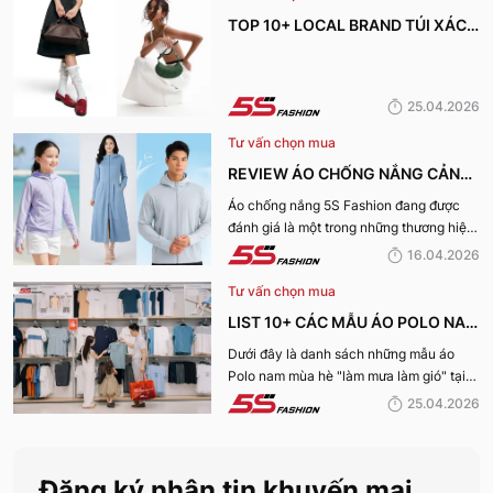
nay.
TOP 10+ LOCAL BRAND TÚI XÁCH
KHIẾN CHỊ EM MÊ MẨN TRONG
MÙA HÈ 2026
25.04.2026
Tư vấn chọn mua
REVIEW ÁO CHỐNG NẮNG CẢN
TIA UV, CHỐNG NẮNG TỐT NHẤT
Áo chống nắng 5S Fashion đang được
đánh giá là một trong những thương hiệu
CỦA 5S FASHION 2026
áo đáng mua hàng đầu hiện nay. Vậy
16.04.2026
mẫu áo này có gì? Vì sao lại được đánh
Tư vấn chọn mua
giá tích cực đến vậy? Cùng đi hết bài
viết nhé!
LIST 10+ CÁC MẪU ÁO POLO NAM
MÙA HÈ BÁN CHẠY NHẤT CỦA 5S
Dưới đây là danh sách những mẫu áo
Polo nam mùa hè "làm mưa làm gió" tại
FASHION 2026
hệ thống 5S Fashion mà bất kỳ quý ông
25.04.2026
nào cũng nên sở hữu trong tủ đồ mùa hè
này
Đăng ký nhận tin khuyến mại