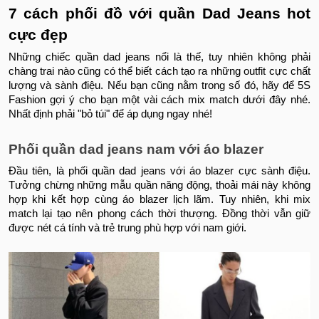
7 cách phối đồ với quần Dad Jeans hot
cực đẹp
Những chiếc quần dad jeans nổi là thế, tuy nhiên không phải
chàng trai nào cũng có thể biết cách tạo ra những outfit cực chất
lượng và sành điệu. Nếu bạn cũng nằm trong số đó, hãy để 5S
Fashion gợi ý cho bạn một vài cách mix match dưới đây nhé.
Nhất định phải "bỏ túi" để áp dụng ngay nhé!
Phối quần dad jeans nam với áo blazer
Đầu tiên, là phối quần dad jeans với áo blazer cực sành điệu.
Tưởng chừng những mẫu quần năng động, thoải mái này không
hợp khi kết hợp cùng áo blazer lịch lãm. Tuy nhiên, khi mix
match lại tạo nên phong cách thời thượng. Đồng thời vẫn giữ
được nét cá tính và trẻ trung phù hợp với nam giới.