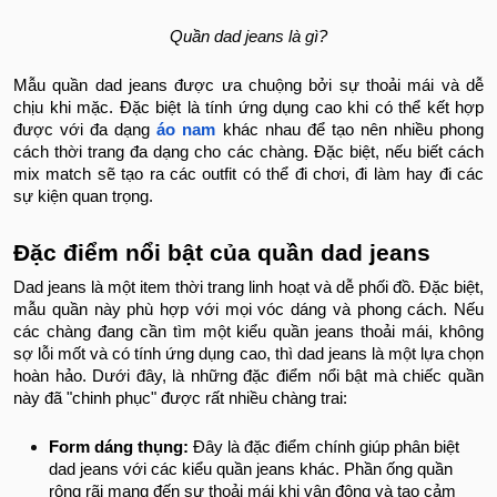
Quần dad jeans là gì?
Mẫu quần dad jeans được ưa chuộng bởi sự thoải mái và dễ
chịu khi mặc. Đặc biệt là tính ứng dụng cao khi có thể kết hợp
được với đa dạng
áo nam
khác nhau để tạo nên nhiều phong
cách thời trang đa dạng cho các chàng. Đặc biệt, nếu biết cách
mix match sẽ tạo ra các outfit có thể đi chơi, đi làm hay đi các
sự kiện quan trọng.
Đặc điểm nổi bật của quần dad jeans
Dad jeans là một item thời trang linh hoạt và dễ phối đồ. Đặc biệt,
mẫu quần này phù hợp với mọi vóc dáng và phong cách. Nếu
các chàng đang cần tìm một kiểu quần jeans thoải mái, không
sợ lỗi mốt và có tính ứng dụng cao, thì dad jeans là một lựa chọn
hoàn hảo. Dưới đây, là những đặc điểm nổi bật mà chiếc quần
này đã "chinh phục" được rất nhiều chàng trai:
Form dáng thụng:
Đây là đặc điểm chính giúp phân biệt
dad jeans với các kiểu quần jeans khác. Phần ống quần
rộng rãi mang đến sự thoải mái khi vận động và tạo cảm