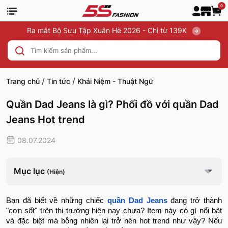
0
Ra mắt Bộ Sưu Tập Xuân Hè 2026 - Chỉ từ 139K
/
/
Trang chủ
Tin tức
Khái Niệm - Thuật Ngữ
Quần Dad Jeans là gì? Phối đồ với quần Dad
Jeans Hot trend
08.07.2024
Mục lục
(Hiện)
Bạn đã biết về những chiếc
quần Dad Jeans
đang trở thành
"cơn sốt" trên thị trường hiện nay chưa? Item này có gì nổi bật
và đặc biệt mà bỗng nhiên lại trở nên hot trend như vậy? Nếu