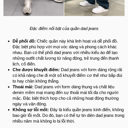
Đặc điểm nổi bật của quần dad jeans
Dễ phối đồ:
Chiếc quần này khá linh hoạt và dễ phối đồ.
Đặc biệt phù hợp với mọi vóc dáng và phong cách khác
nhau. Bạn có thể phối dad jeans với nhiều kiểu áo để tạo
những outfit chất lượng từ năng động, trẻ trung đến thanh
lịch, cổ điển.
Che được khuyết điểm:
Dad jeans với form dáng rộng rãi
có khả năng che đi một số khuyết điểm cơ thể như bắp đùi
to hay chân không thẳng.
Thoải mái:
Dad jeans với form dáng thụng và chất liệu
denim mềm mại mang đến sự thoải mái tối đa cho người
mặc. Đặc biệt thích hợp cho cả những hoạt động thường
ngày và vận động.
Không sợ lỗi mốt:
Đây là kiểu quần jeans kinh điển, không
bao giờ lỗi mốt. Do đó, bạn có thể tự tin diện dad jeans trong
nhiều năm mà không lo bị lỗi thời.