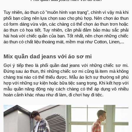
Tuy nhiên, áo thun có "muôn hình vạn trạng", chính vì vậy mà khi
phối bạn cũng nên lựa chọn sao cho phù hợp. Nên chọn áo thun
có form dáng vừa vặn, các chàng có thể chọn áo thun trơn hoặc
áo thun có họa tiết. Tuy nhiên, cần phải đảm bảo màu sắc phải
hài hoà với chiếc quần của bạn. Tốt nhất, nên chọn những chiếc
áo thun có chất liệu thoáng mát, mềm mại như Cotton, Linen,...
Mix quần dad jeans với áo sơ mi
Gợi ý tiếp theo là phối quần dad jeans với những chiếc sơ mi.
Đứng sau áo thun, thì những chiếc sơ mi cũng là item mà không
chàng trai nào có thể thiếu được. Mẫu áo lịch sự thường sẽ phù
hợp với những sự kiện hoặc bữa tiệc sang trọng. Khi kết hợp với
mẫu quần năng động này cách chàng có thể áp dụng vô nhiều
hoàn cảnh khác nhau như đi làm, đi chơi hay đi tiệc.