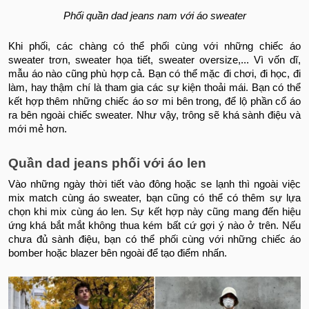
Phối quần dad jeans nam với áo sweater
Khi phối, các chàng có thể phối cùng với những chiếc áo
sweater trơn, sweater họa tiết, sweater oversize,... Vì vốn dĩ,
mẫu áo nào cũng phù hợp cả. Bạn có thể mặc đi chơi, đi học, đi
làm, hay thậm chí là tham gia các sự kiện thoải mái. Bạn có thể
kết hợp thêm những chiếc áo sơ mi bên trong, để lộ phần cổ áo
ra bên ngoài chiếc sweater. Như vậy, trông sẽ khá sành điệu và
mới mẻ hơn.
Quần dad jeans phối với áo len
Vào những ngày thời tiết vào đông hoặc se lạnh thì ngoài việc
mix match cùng áo sweater, bạn cũng có thể có thêm sự lựa
chọn khi mix cùng áo len. Sự kết hợp này cũng mang đến hiệu
ứng khá bắt mắt không thua kém bất cứ gợi ý nào ở trên. Nếu
chưa đủ sành điệu, bạn có thể phối cùng với những chiếc áo
bomber hoặc blazer bên ngoài để tạo điểm nhấn.