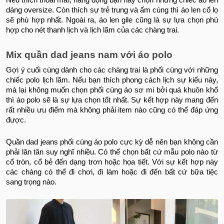
dáng oversize. Còn thích sự trẻ trung và ấm cúng thì áo len cổ lọ
sẽ phù hợp nhất. Ngoài ra, áo len gile cũng là sự lựa chọn phù
hợp cho nét thanh lịch và lịch lãm của các chàng trai.
Mix quần dad jeans nam với áo polo
Gợi ý cuối cùng dành cho các chàng trai là phối cùng với những
chiếc polo lịch lãm. Nếu bạn thích phong cách lịch sự kiểu này,
mà lại không muốn chọn phối cùng áo sơ mi bởi quá khuôn khổ
thì áo polo sẽ là sự lựa chọn tốt nhất. Sự kết hợp này mang đến
rất nhiều ưu điểm mà không phải item nào cũng có thể đáp ứng
được.
Quần dad jeans phối cùng áo polo cực kỳ dễ nên bạn không cần
phải lăn tăn suy nghĩ nhiều. Có thể chọn bất cứ mẫu polo nào từ
cổ tròn, cổ bẻ đến dạng trơn hoặc họa tiết. Với sự kết hợp này
các chàng có thể đi chơi, đi làm hoặc đi đến bất cứ bữa tiệc
sang trọng nào.