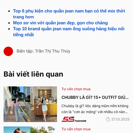
Top 6 phụ kiện cho quần jean nam bạn có thể mix thời
trang hơn
Mẹo sơ vin với quần jean đẹp, gọn cho chàng
Top 10 brand quần jean nam ống suông hàng hiệu nổi
tiếng nhất
Biên tập: Trần Thị Thu Thúy
Bài viết liên quan
Tư vấn chọn mua
CHUBBY LÀ GÌ? 15+ OUTFIT GIÚP
CÔ NÀNG CHUBBY GIRL TỰ TIN
Chubby là gì? Vóc dáng mũm mĩm không
còn là “cơn ác mộng” với nhiều cô nàng
XUỐNG PHỐ
với 15+ outfit phối đồ cho chubby girl tự
27.10.2025
tin xuống phố qua bài viết dưới đây!
Tư vấn chọn mua