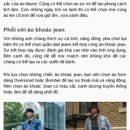
sắc của áo blazer. Cũng có thể chọn áo sơ mi để tạo phong cách
lịch lãm. Còn những ngày trời se lạnh thì có thể chọn mix cùng
áo len cổ tròn để vừa giữ ấm, vừa sành điệu.
Phối với áo khoác jean
Với những anh chàng thích sự cá tính, năng động, pha chút bụi
bặm thì có thể chọn quần dad jeans kết hợp cùng áo khoác jean.
Sự kết hợp này được đánh giá khá cao nhờ vào tính ứng dụng.
Bên cạnh đó, cũng rất dễ mix match nên không khó để các
chàng có thể tạo ra các outfit rất bảnh.
Khi lựa chọn những chiếc áo khoác jean, bạn nên chọn áo form
dáng Oversized hoặc Bomber để tạo sự thoải mái và năng động.
Nên chọn áo khoác Jean có màu sắc xanh dương truyền thống
hoặc đen để dễ dàng phối đồ.