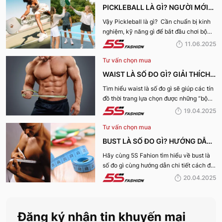
PICKLEBALL LÀ GÌ? NGƯỜI MỚI
CHƠI PICKLEBALL CẦN CHUẨN BỊ
Vậy Pickleball là gì? Cần chuẩn bị kinh
nghiệm, kỹ năng gì để bắt đầu chơi bộ
NHỮNG GÌ?
môn Pickleball này? Cùng 5S Fashion
11.06.2025
khám phá ngay nhé:
Tư vấn chọn mua
WAIST LÀ SỐ ĐO GÌ? GIẢI THÍCH
CHI TIẾT VỀ SỐ ĐO VÒNG EO
Tìm hiểu waist là số đo gì sẽ giúp các tín
đồ thời trang lựa chọn được những “bộ
NAM, NỮ
cánh” vừa vặn nhất với bản thân cũng
19.04.2025
như phong cách thời trang hoàn hảo
Tư vấn chọn mua
nhất!
BUST LÀ SỐ ĐO GÌ? HƯỚNG DẪN
CHI TIẾT CÁCH ĐO VÒNG NGỰC
Hãy cùng 5S Fahion tìm hiểu về bust là
số đo gì cùng hướng dẫn chi tiết cách đo
CHUẨN XÁC NHẤT
vòng ngực chuẩn xác cho các tín đồ thời
20.04.2025
trang qua bài viết dưới đây!
Đăng ký nhận tin khuyến mại