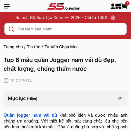
0
Ra mắt Bộ Sưu Tập Xuân Hè 2026 - Chỉ từ 139K
/
/
Trang chủ
Tin tức
Tư Vấn Chọn Mua
Top 6 mẫu quần Jogger nam vải dù đẹp,
chất lượng, chống thấm nước
19.02.2024
Mục lục
(Hiện)
Quần jogger nam vải dù
khá phổ biến và được nhiều anh
chàng ưa chuộng. Với thiết kế bắt mắt cùng chất liệu nhẹ bền
nên khá thoải mái khi mặc. Đây là quần phù hợp với những anh