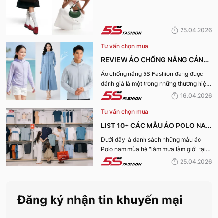
KHIẾN CHỊ EM MÊ MẨN TRONG
MÙA HÈ 2026
25.04.2026
Tư vấn chọn mua
REVIEW ÁO CHỐNG NẮNG CẢN
TIA UV, CHỐNG NẮNG TỐT NHẤT
Áo chống nắng 5S Fashion đang được
đánh giá là một trong những thương hiệu
CỦA 5S FASHION 2026
áo đáng mua hàng đầu hiện nay. Vậy
16.04.2026
mẫu áo này có gì? Vì sao lại được đánh
Tư vấn chọn mua
giá tích cực đến vậy? Cùng đi hết bài
viết nhé!
LIST 10+ CÁC MẪU ÁO POLO NAM
MÙA HÈ BÁN CHẠY NHẤT CỦA 5S
Dưới đây là danh sách những mẫu áo
Polo nam mùa hè "làm mưa làm gió" tại
FASHION 2026
hệ thống 5S Fashion mà bất kỳ quý ông
25.04.2026
nào cũng nên sở hữu trong tủ đồ mùa hè
này
Đăng ký nhận tin khuyến mại