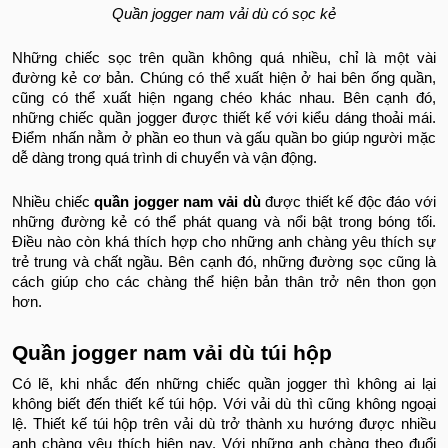
Quần jogger nam vải dù có sọc kẻ
Những chiếc sọc trên quần không quá nhiều, chỉ là một vài
đường kẻ cơ bản. Chúng có thể xuất hiện ở hai bên ống quần,
cũng có thể xuất hiện ngang chéo khác nhau. Bên cạnh đó,
những chiếc quần jogger được thiết kế với kiểu dáng thoải mái.
Điểm nhấn nằm ở phần eo thun và gấu quần bo giúp người mặc
dễ dàng trong quá trình di chuyển và vận động.
Nhiều chiếc
quần jogger nam vải dù
được thiết kế độc đáo với
những đường kẻ có thể phát quang và nổi bật trong bóng tối.
Điều nào còn khá thích hợp cho những anh chàng yêu thích sự
trẻ trung và chất ngầu. Bên cạnh đó, những đường sọc cũng là
cách giúp cho các chàng thể hiện bản thân trở nên thon gọn
hơn.
Quần jogger nam vải dù túi hộp
Có lẽ, khi nhắc đến những chiếc quần jogger thì không ai lại
không biết đến thiết kế túi hộp. Với vải dù thì cũng không ngoại
lệ. Thiết kế túi hộp trên vải dù trở thành xu hướng được nhiều
anh chàng yêu thích hiện nay. Với những anh chàng theo đuổi