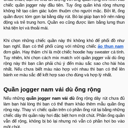
chiếc quần jogger này đầu tiên. Tuy ống quần khá rộng nhưng
không hề tạo cảm giác luộm thuộm cho người mặc. Bởi lẽ, ống
quần được tóm gọn lại bằng dây rút. Bó lại giúp bạn trở nên năng
động và trẻ trung hơn. Quần eo cũng được làm bằng lưng thun
khá tiện lợi và thoải mái.
Khi chọn những chiếc quần này thì không khó để phối đồ như
bạn nghĩ. Bạn có thể phối cùng với những chiếc
áo thun nam
đơn giản. Hay thậm chí là một chiếc hoodie hay sweater cá tính.
Tuy nhiên, khi chọn cách mix match với quần jogger vải dù ống
rộng này thì bạn cần phải chú ý đến màu sắc sao cho hài hòa
nhất. Nếu chưa biết màu nào hợp với nhau thì bạn có thể lên
bánh xe màu sắc để kết hợp sao cho đúng và hợp lý nhất.
Quần jogger nam vải dù ống rộng
Nếu những
quần jogger nam vải dù
ống rộng dây rút chưa đủ
làm bạn hài lòng thì bạn có thể tham khảo thêm mẫu quần ống
rộng này. Thay vì chiếc quần trên có phần ống rút lại bằng những
chiếc dây thì quần này hơi đặc biệt hơn một chút. Phần ống quần
vẫn để rộng, không bị bó lại nhưng nó vẫn có phần hơi bo vào
một chút.