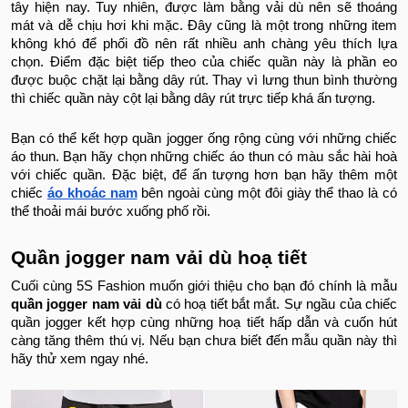
tây hiện nay. Tuy nhiên, được làm bằng vải dù nên sẽ thoáng
mát và dễ chịu hơi khi mặc. Đây cũng là một trong những item
không khó để phối đồ nên rất nhiều anh chàng yêu thích lựa
chọn. Điểm đặc biệt tiếp theo của chiếc quần này là phần eo
được buộc chặt lại bằng dây rút. Thay vì lưng thun bình thường
thì chiếc quần này cột lại bằng dây rút trực tiếp khá ấn tượng.
Bạn có thể kết hợp quần jogger ống rộng cùng với những chiếc
áo thun. Bạn hãy chọn những chiếc áo thun có màu sắc hài hoà
với chiếc quần. Đặc biệt, để ấn tượng hơn bạn hãy thêm một
chiếc
áo khoác nam
bên ngoài cùng một đôi giày thể thao là có
thể thoải mái bước xuống phố rồi.
Quần jogger nam vải dù hoạ tiết
Cuối cùng 5S Fashion muốn giới thiệu cho bạn đó chính là mẫu
quần jogger nam vải dù
có hoạ tiết bắt mắt. Sự ngầu của chiếc
quần jogger kết hợp cùng những hoạ tiết hấp dẫn và cuốn hút
càng tăng thêm thú vị. Nếu bạn chưa biết đến mẫu quần này thì
hãy thử xem ngay nhé.