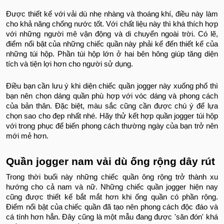
Được thiết kế với vải dù nhẹ nhàng và thoáng khí, điều này làm
cho khả năng chống nước tốt. Với chất liệu này thì khá thích hợp
với những người mê vận động và di chuyển ngoài trời. Có lẽ,
điểm nổi bật của những chiếc quần này phải kể đến thiết kế của
những túi hộp. Phần túi hộp lớn ở hai bên hông giúp tăng diện
tích và tiện lợi hơn cho người sử dụng.
Điều bạn cần lưu ý khi diện chiếc quần jogger này xuống phố thì
bạn nên chọn dáng quần phù hợp với vóc dáng và phong cách
của bản thân. Đặc biệt, màu sắc cũng cần được chú ý để lựa
chọn sao cho đẹp nhất nhé. Hãy thử kết hợp quần jogger túi hộp
với trong phục để biến phong cách thường ngày của bạn trở nên
mới mẻ hơn.
Quần jogger nam vải dù ống rộng dây rút
Trong thời buổi này những chiếc quần ông rộng trở thành xu
hướng cho cả nam và nữ. Những chiếc quần jogger hiện nay
cũng được thiết kế bắt mắt hơn khi ống quần có phần rộng.
Điểm nổi bật của chiếc quần đã tạo nên phong cách độc đáo và
cá tính hơn hẳn. Đây cũng là một mẫu đang được 'săn đón' khá