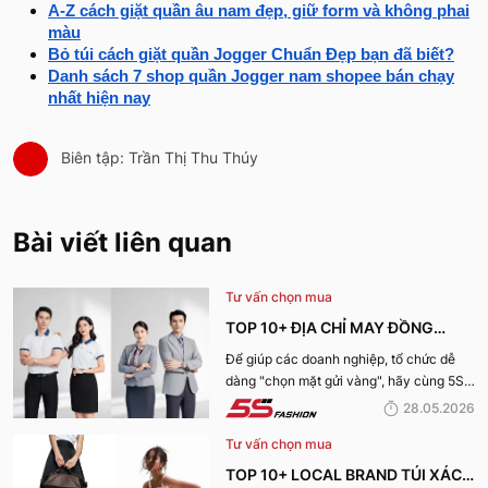
A-Z cách giặt quần âu nam đẹp, giữ form và không phai
màu
Bỏ túi cách giặt quần Jogger Chuẩn Đẹp bạn đã biết?
Danh sách 7 shop quần Jogger nam shopee bán chạy
nhất hiện nay
Biên tập: Trần Thị Thu Thúy
Bài viết liên quan
Tư vấn chọn mua
TOP 10+ ĐỊA CHỈ MAY ĐỒNG
PHỤC CÔNG TY ĐẸP, UY TÍN
Để giúp các doanh nghiệp, tổ chức dễ
dàng "chọn mặt gửi vàng", hãy cùng 5S
NHẤT HIỆN NAY
Fashion tìm hiểu những địa chỉ may đồng
28.05.2026
phục công ty uy tín, chất lượng và nhận
Tư vấn chọn mua
được nhiều đánh giá tích cực nhất hiện
nay.
TOP 10+ LOCAL BRAND TÚI XÁCH