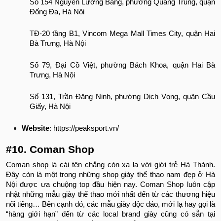
Số 154 Nguyễn Lương Bằng, phường Quang Trung, quận
Đống Đa, Hà Nội
TĐ-20 tầng B1, Vincom Mega Mall Times City, quận Hai
Bà Trưng, Hà Nội
Số 79, Đại Cồ Việt, phường Bách Khoa, quận Hai Bà
Trưng, Hà Nội
Số 131, Trần Đăng Ninh, phường Dịch Vọng, quận Cầu
Giấy, Hà Nội
Website
: https://peaksport.vn/
#10. Coman Shop
Coman shop là cái tên chẳng còn xa lạ với giới trẻ Hà Thành.
Đây còn là một trong những shop giày thể thao nam đẹp ở Hà
Nội được ưa chuộng top đầu hiện nay. Coman Shop luôn cập
nhật những mẫu giày thể thao mới nhất đến từ các thương hiệu
nổi tiếng… Bên cạnh đó, các mẫu giày độc đáo, mới lạ hay gọi là
“hàng giới hạn” đến từ các local brand giày cũng có sẵn tại