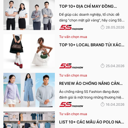
TOP 10+ ĐỊA CHỈ MAY ĐỒNG
PHỤC CÔNG TY ĐẸP, UY TÍN
Để giúp các doanh nghiệp, tổ chức dễ
dàng "chọn mặt gửi vàng", hãy cùng 5S
NHẤT HIỆN NAY
Fashion tìm hiểu những địa chỉ may đồng
28.05.2026
phục công ty uy tín, chất lượng và nhận
Tư vấn chọn mua
được nhiều đánh giá tích cực nhất hiện
nay.
TOP 10+ LOCAL BRAND TÚI XÁCH
KHIẾN CHỊ EM MÊ MẨN TRONG
MÙA HÈ 2026
25.04.2026
Tư vấn chọn mua
REVIEW ÁO CHỐNG NẮNG CẢN
TIA UV, CHỐNG NẮNG TỐT NHẤT
Áo chống nắng 5S Fashion đang được
đánh giá là một trong những thương hiệu
CỦA 5S FASHION 2026
áo đáng mua hàng đầu hiện nay. Vậy
16.04.2026
mẫu áo này có gì? Vì sao lại được đánh
Tư vấn chọn mua
giá tích cực đến vậy? Cùng đi hết bài
viết nhé!
LIST 10+ CÁC MẪU ÁO POLO NAM