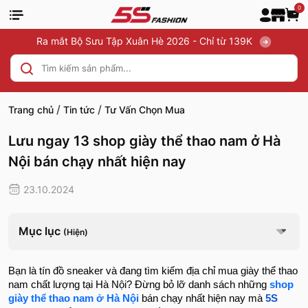
0
Ra mắt Bộ Sưu Tập Xuân Hè 2026 - Chỉ từ 139K
/
/
Trang chủ
Tin tức
Tư Vấn Chọn Mua
Lưu ngay 13 shop giày thể thao nam ở Hà
Nội bán chạy nhất hiện nay
23.10.2024
Mục lục
(Hiện)
Bạn là tín đồ sneaker và đang tìm kiếm địa chỉ mua giày thể thao
nam chất lượng tại Hà Nội? Đừng bỏ lỡ danh sách những
shop
giày thể thao nam ở Hà Nội
bán chạy nhất hiện nay mà
5S