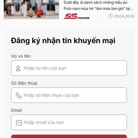
MÙA HÈ BÁN CHẠY NHẤT CỦA 5S
Dưới đây là danh sách những mẫu áo
Polo nam mùa hè "làm mưa làm gió" tại
FASHION 2026
hệ thống 5S Fashion mà bất kỳ quý ông
25.04.2026
nào cũng nên sở hữu trong tủ đồ mùa hè
này
Đăng ký nhận tin khuyến mại
Họ và tên
Số điện thoại
Email