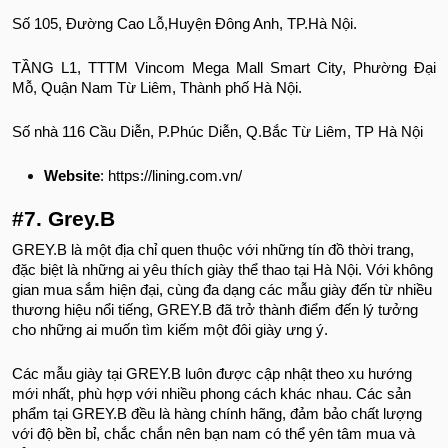
Số 105, Đường Cao Lỗ,Huyện Đông Anh, TP.Hà Nội.
TẦNG L1, TTTM Vincom Mega Mall Smart City, Phường Đại
Mỗ, Quận Nam Từ Liêm, Thành phố Hà Nội.
Số nhà 116 Cầu Diễn, P.Phúc Diễn, Q.Bắc Từ Liêm, TP Hà Nội
Website
: https://lining.com.vn/
#7. Grey.B
GREY.B là một địa chỉ quen thuộc với những tín đồ thời trang,
đặc biệt là những ai yêu thích giày thể thao tại Hà Nội. Với không
gian mua sắm hiện đại, cùng đa dạng các mẫu giày đến từ nhiều
thương hiệu nổi tiếng, GREY.B đã trở thành điểm đến lý tưởng
cho những ai muốn tìm kiếm một đôi giày ưng ý.
Các mẫu giày tại GREY.B luôn được cập nhật theo xu hướng
mới nhất, phù hợp với nhiều phong cách khác nhau. Các sản
phẩm tại GREY.B đều là hàng chính hãng, đảm bảo chất lượng
với độ bền bỉ, chắc chắn nên bạn nam có thể yên tâm mua và