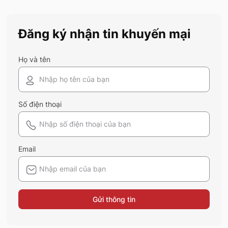
nào cũng nên sở hữu trong tủ đồ mùa hè
này
Đăng ký nhận tin khuyến mại
Họ và tên
Số điện thoại
Email
Gửi thông tin