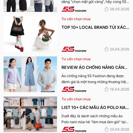
dàng "chọn mặt gửi vàng", hãy cùng 5S
NHẤT HIỆN NAY
Fashion tìm hiểu những địa chỉ may đồng
28.05.2026
phục công ty uy tín, chất lượng và nhận
Tư vấn chọn mua
được nhiều đánh giá tích cực nhất hiện
nay.
TOP 10+ LOCAL BRAND TÚI XÁCH
KHIẾN CHỊ EM MÊ MẨN TRONG
MÙA HÈ 2026
25.04.2026
Tư vấn chọn mua
REVIEW ÁO CHỐNG NẮNG CẢN
TIA UV, CHỐNG NẮNG TỐT NHẤT
Áo chống nắng 5S Fashion đang được
đánh giá là một trong những thương hiệu
CỦA 5S FASHION 2026
áo đáng mua hàng đầu hiện nay. Vậy
16.04.2026
mẫu áo này có gì? Vì sao lại được đánh
Tư vấn chọn mua
giá tích cực đến vậy? Cùng đi hết bài
viết nhé!
LIST 10+ CÁC MẪU ÁO POLO NAM
MÙA HÈ BÁN CHẠY NHẤT CỦA 5S
Dưới đây là danh sách những mẫu áo
Polo nam mùa hè "làm mưa làm gió" tại
FASHION 2026
hệ thống 5S Fashion mà bất kỳ quý ông
25.04.2026