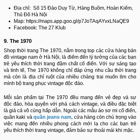
Địa chỉ: Số 15 Đào Duy Từ, Hàng Buồm, Hoàn Kiếm,
Thủ Đô Hà Nội
Map: https://maps.app.goo.gl/p7JoTAqAYvxLNaQE9
Facebook: The 27 Klub
9. The 1970
Shop thời trang The 1970, nằm trong top các cửa hàng bán
đồ vintage nam ở Hà Nội, là điểm đến lý tưởng của các bạn
trẻ yêu thích thời trang đậm chất cổ điển. Với sự sáng tạo
và tinh tế, The 1970 không chỉ đáp ứng nhu cầu thời trang
mà còn là địa chỉ ruột của nhiều chàng trai muốn tìm cho
mình bộ trang phục vintage độc đáo.
Mỗi sản phẩm tại The 1970 đều mang đến vẻ đẹp và sự
độc đáo, hòa quyện với phá cách vintage, và điều đặc biệt
là giá cả vô cùng hấp dẫn. Ngoài các mẫu áo sơ mi cổ điển,
quần kaki và
quần jeans nam
, cửa hàng còn chú trọng vào
việc mang đến nhiều phong cách mới lạ cho các bạn trẻ
yêu thích thời trang vintage, đảm bảo sự thoải mái khi mặc.