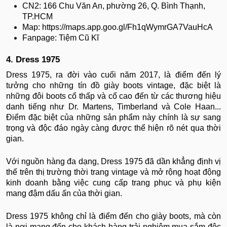
CN2: 166 Chu Văn An, phường 26, Q. Bình Thạnh,
TP.HCM
Map: https://maps.app.goo.gl/Fh1qWymrGA7VauHcA
Fanpage: Tiệm Cũ Kĩ
4. Dress 1975
Dress 1975, ra đời vào cuối năm 2017, là điểm đến lý
tưởng cho những tín đồ giày boots vintage, đặc biệt là
những đôi boots cổ thấp và cổ cao đến từ các thương hiệu
danh tiếng như Dr. Martens, Timberland và Cole Haan...
Điểm đặc biệt của những sản phẩm này chính là sự sang
trọng và độc đáo ngày càng được thể hiện rõ nét qua thời
gian.
Với nguồn hàng đa dạng, Dress 1975 đã dần khẳng định vị
thế trên thị trường thời trang vintage và mở rộng hoạt động
kinh doanh bằng việc cung cấp trang phục và phụ kiện
mang đậm dấu ấn của thời gian.
Dress 1975 không chỉ là điểm đến cho giày boots, mà còn
là nơi mang đến cho khách hàng trải nghiệm mua sắm độc