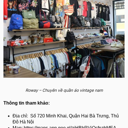
Roway – Chuyên về quần áo vintage nam
Thông tin tham khảo:
Địa chỉ: Số 720 Minh Khai, Quận Hai Bà Trưng, Thủ
Đô Hà Nội
Map: https://maps.app.goo.gl/zjHBhRViQcfnzbMEA