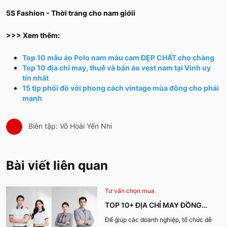
5S Fashion - Thời trang cho nam giớii
>>> Xem thêm:
Top 10 mẫu áo Polo nam màu cam ĐẸP CHẤT cho chàng
Top 10 địa chỉ may, thuê và bán áo vest nam tại Vinh uy
tín nhất
15 tip phối đồ với phong cách vintage mùa đông cho phái
mạnh
Biên tập: Võ Hoài Yến Nhi
Bài viết liên quan
Tư vấn chọn mua
TOP 10+ ĐỊA CHỈ MAY ĐỒNG
PHỤC CÔNG TY ĐẸP, UY TÍN
Để giúp các doanh nghiệp, tổ chức dễ