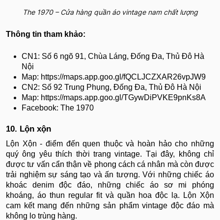
The 1970 – Cửa hàng quần áo vintage nam chất lượng
Thông tin tham khảo:
CN1: Số 6 ngõ 91, Chùa Láng, Đống Đa, Thủ Đô Hà
Nội
Map: https://maps.app.goo.gl/fQCLJCZXAR26vpJW9
CN2: Số 92 Trung Phụng, Đống Đa, Thủ Đô Hà Nội
Map: https://maps.app.goo.gl/TGywDiPVKE9pnKs8A
Facebook: The 1970
10. Lộn xộn
Lộn Xộn - điểm đến quen thuộc và hoàn hảo cho những
quý ông yêu thích thời trang vintage. Tại đây, không chỉ
được tư vấn cẩn thận về phong cách cá nhân mà còn được
trải nghiệm sự sáng tạo và ấn tượng. Với những chiếc áo
khoác denim độc đáo, những chiếc áo sơ mi phóng
khoáng, áo thun regular fit và quần hoa độc lạ. Lộn Xộn
cam kết mang đến những sản phẩm vintage độc đáo mà
không lo trùng hàng.