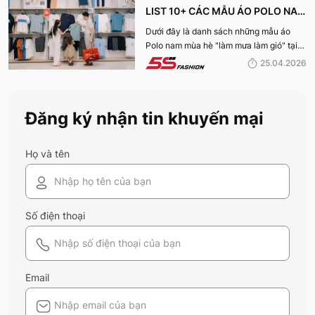
viết nhé!
LIST 10+ CÁC MẪU ÁO POLO NAM
MÙA HÈ BÁN CHẠY NHẤT CỦA 5S
Dưới đây là danh sách những mẫu áo
Polo nam mùa hè "làm mưa làm gió" tại
FASHION 2026
hệ thống 5S Fashion mà bất kỳ quý ông
25.04.2026
nào cũng nên sở hữu trong tủ đồ mùa hè
này
Đăng ký nhận tin khuyến mại
Họ và tên
Số điện thoại
Email