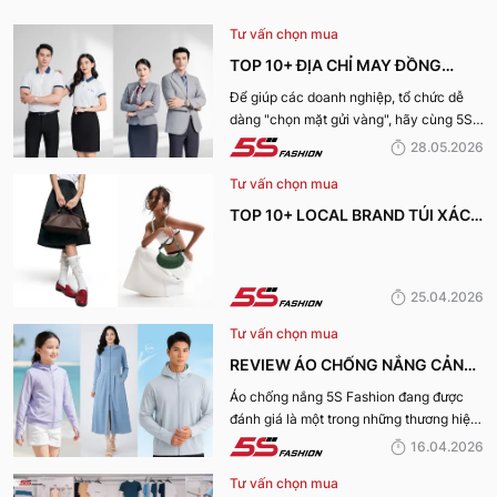
Tư vấn chọn mua
TOP 10+ ĐỊA CHỈ MAY ĐỒNG
PHỤC CÔNG TY ĐẸP, UY TÍN
Để giúp các doanh nghiệp, tổ chức dễ
dàng "chọn mặt gửi vàng", hãy cùng 5S
NHẤT HIỆN NAY
Fashion tìm hiểu những địa chỉ may đồng
28.05.2026
phục công ty uy tín, chất lượng và nhận
Tư vấn chọn mua
được nhiều đánh giá tích cực nhất hiện
nay.
TOP 10+ LOCAL BRAND TÚI XÁCH
KHIẾN CHỊ EM MÊ MẨN TRONG
MÙA HÈ 2026
25.04.2026
Tư vấn chọn mua
REVIEW ÁO CHỐNG NẮNG CẢN
TIA UV, CHỐNG NẮNG TỐT NHẤT
Áo chống nắng 5S Fashion đang được
đánh giá là một trong những thương hiệu
CỦA 5S FASHION 2026
áo đáng mua hàng đầu hiện nay. Vậy
16.04.2026
mẫu áo này có gì? Vì sao lại được đánh
Tư vấn chọn mua
giá tích cực đến vậy? Cùng đi hết bài