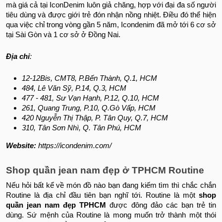
mà giá cả tại IconDenim luôn giả chăng, hợp với đại đa số người
tiêu dùng và được giới trẻ đón nhận nồng nhiệt. Điều đó thể hiện
qua việc chỉ trong vòng gần 5 năm, Icondenim đã mở tới 6 cơ sở
tại Sài Gòn và 1 cơ sở ở Đồng Nai.
Địa chỉ
:
12-12Bis, CMT8, P.Bến Thành, Q.1, HCM
484, Lê Văn Sỹ, P.14, Q.3, HCM
477 - 481, Sư Vạn Hạnh, P.12, Q.10, HCM
261, Quang Trung, P.10, Q.Gò Vấp, HCM
420 Nguyễn Thị Thập, P. Tân Quy, Q.7, HCM
310, Tân Sơn Nhì, Q. Tân Phú, HCM
Website:
https://icondenim.com/
Shop quần jean nam đẹp ở TPHCM Routine
Nếu hỏi bất kể về món đồ nào bạn đang kiếm tìm thì chắc chắn
Routine là địa chỉ đầu tiên bạn nghĩ tới. Routine là một
shop
quần jean nam đẹp TPHCM
được đông đảo các bạn trẻ tin
dùng. Sứ mệnh của Routine là mong muốn trở thành một thói