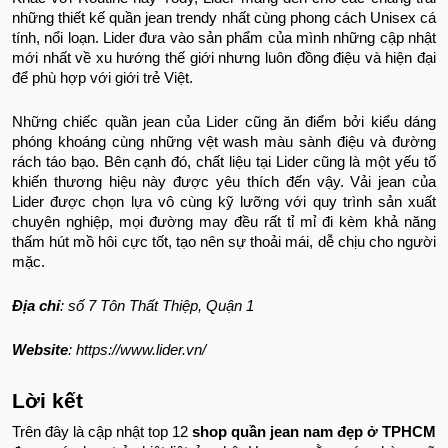
những thiết kế quần jean trendy nhất cùng phong cách Unisex cá
tính, nổi loạn. Lider đưa vào sản phẩm của mình những cập nhật
mới nhất về xu hướng thế giới nhưng luôn đồng điệu và hiện đại
để phù hợp với giới trẻ Việt.
Những chiếc quần jean của Lider cũng ăn điểm bởi kiểu dáng
phóng khoáng cùng những vệt wash màu sành điệu và đường
rách táo bạo. Bên cạnh đó, chất liệu tại Lider cũng là một yếu tố
khiến thương hiệu này được yêu thích đến vậy. Vải jean của
Lider được chọn lựa vô cùng kỹ lưỡng với quy trình sản xuất
chuyên nghiệp, mọi đường may đều rất tỉ mỉ đi kèm khả năng
thấm hút mồ hôi cực tốt, tạo nên sự thoải mái, dễ chịu cho người
mặc.
Địa chỉ
: số 7 Tôn Thất Thiệp, Quận 1
Website
: https://www.lider.vn/
Lời kết
Trên đây là cập nhật top 12
shop quần jean nam đẹp ở TPHCM