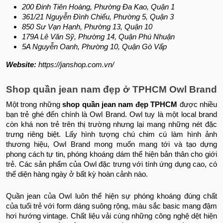
200 Đinh Tiên Hoàng, Phường Đa Kao, Quận 1
361/21 Nguyễn Đình Chiểu, Phường 5, Quận 3
850 Sư Vạn Hạnh, Phường 13, Quận 10
179A Lê Văn Sỹ, Phường 14, Quận Phú Nhuận
5A Nguyễn Oanh, Phường 10, Quận Gò Vấp
Website:
https://janshop.com.vn/
Shop quần jean nam đẹp ở TPHCM Owl Brand
Một trong những
shop quần jean nam đẹp TPHCM
được nhiều
bạn trẻ ghé đến chính là Owl Brand. Owl tuy là một local brand
còn khá non trẻ trên thị trường nhưng lại mang những nét đặc
trưng riêng biệt. Lấy hình tượng chú chim cú làm hình ảnh
thương hiệu, Owl Brand mong muốn mang tới và tạo dựng
phong cách tự tin, phóng khoáng dám thể hiện bản thân cho giới
trẻ. Các sản phẩm của Owl đặc trưng với tính ứng dụng cao, có
thể diện hàng ngày ở bất kỳ hoàn cảnh nào.
Quần jean của Owl luôn thể hiện sự phóng khoáng đúng chất
của tuổi trẻ với form dáng suông rộng, màu sắc basic mang đậm
hơi hướng vintage. Chất liệu vải cùng những công nghệ dệt hiện