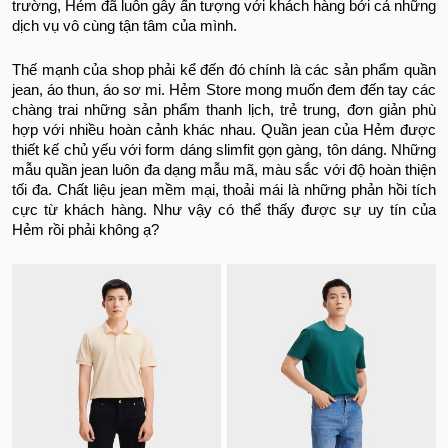
trường, Hẻm đã luôn gây ấn tượng với khách hàng bởi cả những
dịch vụ vô cùng tận tâm của mình.
Thế mạnh của shop phải kể đến đó chính là các sản phẩm quần
jean, áo thun, áo sơ mi. Hẻm Store mong muốn đem đến tay các
chàng trai những sản phẩm thanh lịch, trẻ trung, đơn giản phù
hợp với nhiều hoàn cảnh khác nhau. Quần jean của Hẻm được
thiết kế chủ yếu với form dáng slimfit gọn gàng, tôn dáng. Những
mẫu quần jean luôn đa dạng mẫu mã, màu sắc với độ hoàn thiện
tối đa. Chất liệu jean mềm mại, thoải mái là những phản hồi tích
cực từ khách hàng. Như vậy có thể thấy được sự uy tín của
Hẻm rồi phải không ạ?