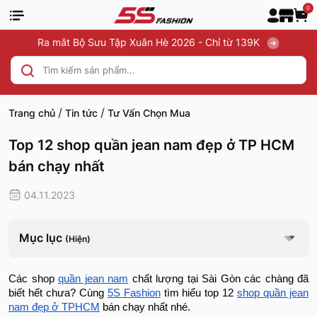
0
Ra mắt Bộ Sưu Tập Xuân Hè 2026 - Chỉ từ 139K
/
/
Trang chủ
Tin tức
Tư Vấn Chọn Mua
Top 12 shop quần jean nam đẹp ở TP HCM
bán chạy nhất
04.11.2023
Mục lục
(Hiện)
Các shop
quần jean nam
chất lượng tại Sài Gòn các chàng đã
biết hết chưa? Cùng
5S Fashion
tìm hiểu top 12
shop quần jean
nam đẹp ở TPHCM
bán chạy nhất nhé.