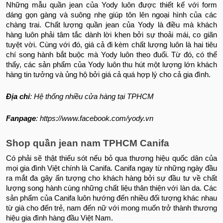
Những mẫu quần jean của Yody luôn được thiết kế với form
dáng gọn gàng và suông nhẹ giúp tôn lên ngoại hình của các
chàng trai.
Chất lượng quần jean của Yody là điều mà khách
hàng luôn phải tâm tắc dành lời khen bởi sự thoải mái, co giãn
tuyệt vời. Cùng với đó, giá cả đi kèm chất lượng luôn là hai tiêu
chí song hành bắt buộc mà Yody luôn theo đuổi. Từ đó, có thể
thấy, các sản phẩm của Yody luôn thu hút một lượng lớn khách
hàng tin tưởng và ủng hộ bởi giá cả quá hợp lý cho cả gia đình.
Địa chỉ
: Hệ thống nhiều cửa hàng tại TPHCM
Fanpage
: https://www.facebook.com/yody.vn
Shop quần jean nam TPHCM Canifa
Có phải sẽ thật thiếu sót nếu bỏ qua thương hiệu quốc dân của
mọi gia đình Việt chính là Canifa. Canifa ngay từ những ngày đầu
ra mắt đa gây ấn tượng cho khách hàng bởi sự đầu tư về chất
lượng song hành cùng những chất liệu thân thiện với làn da. Các
sản phẩm của Canifa luôn hướng đến nhiều đối tượng khác nhau
từ già cho đến trẻ, nam đến nữ với mong muốn trở thành thương
hiệu gia đình hàng đầu Việt Nam.