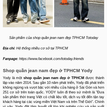
Sản phẩm của shop quần jean nam đẹp TPHCM Totoday
Địa chỉ
: Hệ thống nhiều cơ sở tại TPHCM
Fanpage
: https://www.facebook.com/totoday.friends
Shop quần jean nam đẹp ở TPHCM Yody
Yody là một
shop quần jean nam đẹp ở TPHCM
được thành
lập vào năm 2014. Sau gần 10 năm phát triển, Yody đã phát triển
không ngừng và vượt bậc với nhiều cửa hàng ở Sài Gòn và hơn
251 cơ sở trên toàn quốc. YODY luôn đi theo sứ mệnh là "Đưa
sản phẩm thời trang Việt có chất liệu tốt, dịch vụ tốt đến tận tay
khách hàng tại các vùng miền Việt Nam và trên Thế Giới". Chính
vì vậy, Yody đặt tâm huyết rất lớn khi nghiên cứu và sản xuất