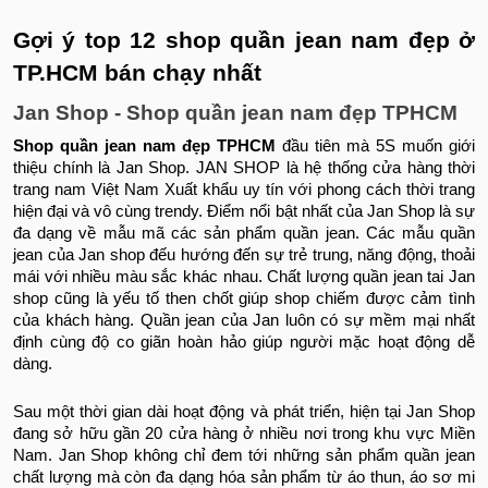
Gợi ý top 12 shop quần jean nam đẹp ở
TP.HCM bán chạy nhất
Jan Shop - Shop quần jean nam đẹp TPHCM
Shop quần jean nam đẹp TPHCM
đầu tiên mà 5S muốn giới
thiệu chính là Jan Shop. JAN SHOP là hệ thống cửa hàng thời
trang nam Việt Nam Xuất khẩu uy tín với phong cách thời trang
hiện đại và vô cùng trendy. Điểm nổi bật nhất của Jan Shop là sự
đa dạng về mẫu mã các sản phẩm quần jean. Các mẫu quần
jean của Jan shop đếu hướng đến sự trẻ trung, năng động, thoải
mái với nhiều màu sắc khác nhau. Chất lượng quần jean tai Jan
shop cũng là yếu tố then chốt giúp shop chiếm được cảm tình
của khách hàng. Quần jean của Jan luôn có sự mềm mại nhất
định cùng độ co giãn hoàn hảo giúp người mặc hoạt động dễ
dàng.
Sau một thời gian dài hoạt động và phát triển, hiện tại Jan Shop
đang sở hữu gần 20 cửa hàng ở nhiều nơi trong khu vực Miền
Nam. Jan Shop không chỉ đem tới những sản phẩm quần jean
chất lượng mà còn đa dạng hóa sản phẩm từ áo thun, áo sơ mi