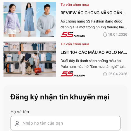
Tư vấn chọn mua
REVIEW ÁO CHỐNG NẮNG CẢN
TIA UV, CHỐNG NẮNG TỐT NHẤT
Áo chống nắng 5S Fashion đang được
đánh giá là một trong những thương hiệu
CỦA 5S FASHION 2026
áo đáng mua hàng đầu hiện nay. Vậy
16.04.2026
mẫu áo này có gì? Vì sao lại được đánh
Tư vấn chọn mua
giá tích cực đến vậy? Cùng đi hết bài
viết nhé!
LIST 10+ CÁC MẪU ÁO POLO NAM
MÙA HÈ BÁN CHẠY NHẤT CỦA 5S
Dưới đây là danh sách những mẫu áo
Polo nam mùa hè "làm mưa làm gió" tại
FASHION 2026
hệ thống 5S Fashion mà bất kỳ quý ông
25.04.2026
nào cũng nên sở hữu trong tủ đồ mùa hè
này
Đăng ký nhận tin khuyến mại
Họ và tên