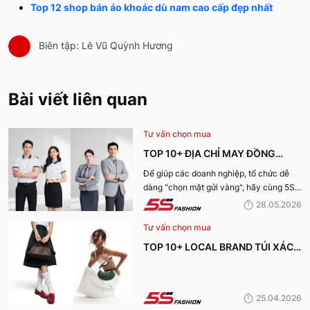
Top 12 shop bán áo khoác dù nam cao cấp đẹp nhất
Biên tập: Lê Vũ Quỳnh Hương
Bài viết liên quan
Tư vấn chọn mua
TOP 10+ ĐỊA CHỈ MAY ĐỒNG
PHỤC CÔNG TY ĐẸP, UY TÍN
Để giúp các doanh nghiệp, tổ chức dễ
dàng "chọn mặt gửi vàng", hãy cùng 5S
NHẤT HIỆN NAY
Fashion tìm hiểu những địa chỉ may đồng
28.05.2026
phục công ty uy tín, chất lượng và nhận
Tư vấn chọn mua
được nhiều đánh giá tích cực nhất hiện
nay.
TOP 10+ LOCAL BRAND TÚI XÁCH
KHIẾN CHỊ EM MÊ MẨN TRONG
MÙA HÈ 2026
25.04.2026