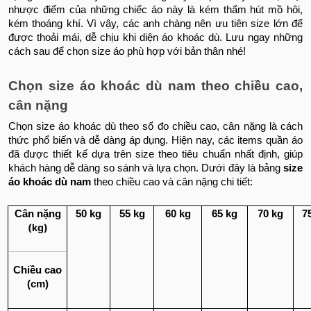
nhược điểm của những chiếc áo này là kém thấm hút mồ hôi,
kém thoáng khí. Vì vậy, các anh chàng nên ưu tiên size lớn để
được thoải mái, dễ chịu khi diện áo khoác dù. Lưu ngay những
cách sau để chọn size áo phù hợp với bản thân nhé!
Chọn size áo khoác dù nam theo chiều cao,
cân nặng
Chọn size áo khoác dù theo số đo chiều cao, cân nặng là cách
thức phổ biến và dễ dàng áp dụng. Hiện nay, các items quần áo
đã được thiết kế dựa trên size theo tiêu chuẩn nhất định, giúp
khách hàng dễ dàng so sánh và lựa chọn. Dưới đây là bảng
size
áo khoác dù nam
theo chiều cao và cân nặng chi tiết:
Cân nặng
50 kg
55 kg
60 kg
65 kg
70 kg
7
(kg)
Chiều cao
(cm)