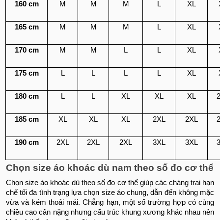
160 cm
M
M
M
L
XL
165 cm
M
M
M
L
XL
170 cm
M
M
L
L
XL
175 cm
L
L
L
L
XL
180 cm
L
L
XL
XL
XL
185 cm
XL
XL
XL
2XL
2XL
190 cm
2XL
2XL
2XL
3XL
3XL
Chọn size áo khoác dù nam theo số đo cơ thể
Chọn size áo khoác dù theo số đo cơ thể giúp các chàng trai hạn
chế tối đa tình trạng lựa chọn size áo chung, dẫn đến không mặc
vừa và kém thoải mái. Chẳng hạn, một số trường hợp có cùng
chiều cao cân nặng nhưng cấu trúc khung xương khác nhau nên