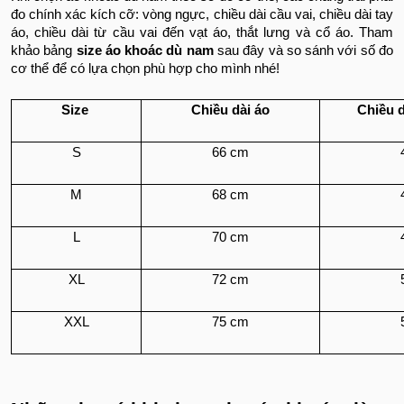
đo chính xác kích cỡ: vòng ngực, chiều dài cầu vai, chiều dài tay
áo, chiều dài từ cầu vai đến vạt áo, thắt lưng và cổ áo. Tham
khảo bảng
size áo khoác dù nam
sau đây và so sánh với số đo
cơ thể để có lựa chọn phù hợp cho mình nhé!
Size
Chiều dài áo
Chiều d
S
66 cm
M
68 cm
L
70 cm
XL
72 cm
XXL
75 cm