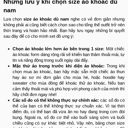
Những lưu ý khi chọn size áo khoác dù
nam
Lựa chọn
size áo khoác dù nam
nghe có vẻ đơn giản nhưng
không phải ai cũng biết cách chọn sao cho tổng thể outfit trở nên
thời trang và hoàn hảo nhất. Bạn hãy lưu ngay những bí quyết
sau đây để có cho mình set đồ ưng ý:
Chọn áo khoác lớn hơn áo bên trong 1 size:
Một chiếc
áo khoác form dáng rộng rãi sẽ khiến bạn thâm thoải mái, tự
tin và năng động trong suốt ngày dài đấy.
Mặc thử áo trong trước khi diện áo khoác:
Trong khi
chọn mua áo khoác, bạn hãy mặc sẵn một chiếc áo thun
hay áo sơ mi đơn giản cho mùa hè, hoặc hoodie hay
sweater cho mùa đông để khoác thử áo khoác. Nếu bạn
cảm thấy thoải mái và phù hợp với phong cách của mình thì
hãy chốt đơn ngay nhé!
Các số đo có thể không thực sự chính xác:
các số đo có
thể của bạn có thể không thực sự chuẩn xác. Vì tại thời
điểm đo, có thể bạn đã vừa ăn no hay đang trong cơn đói
bụng. Ngoài ra, số đo cơ thể vào buổi sáng sớm và buổi
chiều cũng có sự khác biệt nhỏ. Vậy nên, bảng chọn size