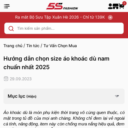
0
Ra mắt Bộ Sưu Tập Xuân Hè 2026 - Chỉ từ 139K
/
/
Trang chủ
Tin tức
Tư Vấn Chọn Mua
Hướng dẫn chọn size áo khoác dù nam
chuẩn nhất 2025
29.09.2023
Mục lục
(Hiện)
Áo khoác dù là món phụ kiện thời trang vô cùng quen thuộc, có
mặt trong tủ đồ của mọi anh chàng. Không chỉ đem lại vẻ ngoài
cá tính, năng động, item này còn chống mưa nắng hiệu quả, đem