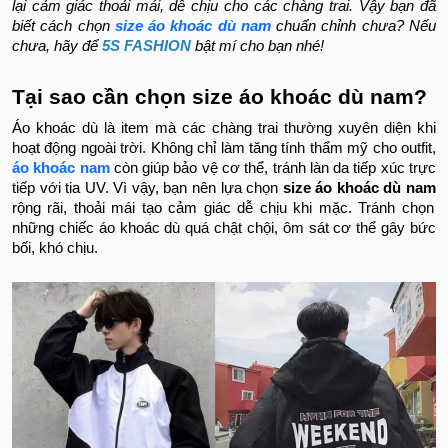
lại cảm giác thoải mái, dễ chịu cho các chàng trai. Vậy bạn đã
biết cách chọn
size áo khoác dù nam
chuẩn chỉnh chưa? Nếu
chưa, hãy để
5S FASHION
bật mí cho bạn nhé!
Tại sao cần chọn size áo khoác dù nam?
Áo khoác dù là item mà các chàng trai thường xuyên diện khi
hoạt động ngoài trời. Không chỉ làm tăng tính thẩm mỹ cho outfit,
áo khoác nam
còn giúp bảo vệ cơ thể, tránh làn da tiếp xúc trực
tiếp với tia UV. Vì vậy, bạn nên lựa chọn
size áo khoác dù nam
rộng rãi, thoải mái tạo cảm giác dễ chịu khi mặc. Tránh chọn
những chiếc áo khoác dù quá chật chội, ôm sát cơ thể gây bức
bối, khó chịu.