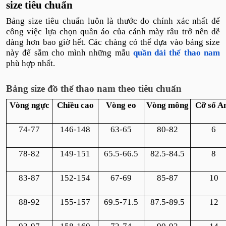
size tiêu chuẩn
Bảng size tiêu chuẩn luôn là thước đo chính xác nhất để
công việc lựa chọn quần áo của cánh mày râu trở nên dễ
dàng hơn bao giờ hết. Các chàng có thể dựa vào bảng size
này để sắm cho mình những mẫu
quần dài thể thao nam
phù hợp nhất.
Bảng size đồ thể thao nam theo tiêu chuẩn
Vòng ngực
Chiều cao
Vòng eo
Vòng mông
Cỡ số A
74-77
146-148
63-65
80-82
6
78-82
149-151
65.5-66.5
82.5-84.5
8
83-87
152-154
67-69
85-87
10
88-92
155-157
69.5-71.5
87.5-89.5
12