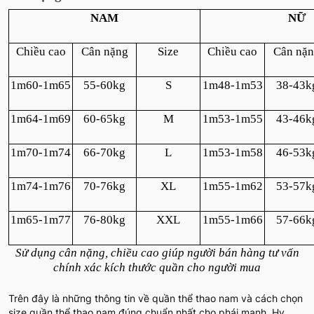
NAM
NỮ
Chiều cao
Cân nặng
Size
Chiều cao
Cân nặ
1m60-1m65
55-60kg
S
1m48-1m53
38-43k
1m64-1m69
60-65kg
M
1m53-1m55
43-46k
1m70-1m74
66-70kg
L
1m53-1m58
46-53k
1m74-1m76
70-76kg
XL
1m55-1m62
53-57k
1m65-1m77
76-80kg
XXL
1m55-1m66
57-66k
Sử dụng cân nặng, chiều cao giúp người bán hàng tư vấn
chính xác kích thước quần cho người mua
Trên đây là những thông tin về quần thể thao nam và cách chọn
size quần thể thao nam đúng chuẩn nhất cho phái mạnh. Hy