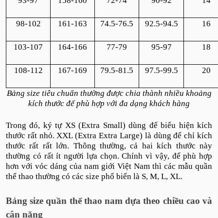
93-97
158-160
72-74
90-92
14
98-102
161-163
74.5-76.5
92.5-94.5
16
103-107
164-166
77-79
95-97
18
108-112
167-169
79.5-81.5
97.5-99.5
20
Bảng size tiêu chuẩn thường được chia thành nhiều khoảng
kích thước để phù hợp với đa dạng khách hàng
Trong đó, ký tự XS (Extra Small) dùng để biểu hiện kích
thước rất nhỏ. XXL (Extra Extra Large) là dùng để chỉ kích
thước rất rất lớn. Thông thường, cả hai kích thước này
thường có rất ít người lựa chọn. Chính vì vậy, để phù hợp
hơn với vóc dáng của nam giới Việt Nam thì các mẫu quần
thể thao thường có các size phổ biến là S, M, L, XL.
Bảng size quần thể thao nam dựa theo chiều cao và
cân nặng