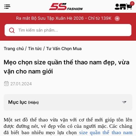
0
Ra mắt Bộ Sưu Tập Xuân Hè 2026 - Chỉ từ 139K
/
/
Trang chủ
Tin tức
Tư Vấn Chọn Mua
Mẹo chọn size quần thể thao nam đẹp, vừa
vặn cho nam giới
27.01.2024
Mục lục
(Hiện)
Một set đồ thể thao vừa vặn với cơ thể mới giúp tôn lên
được đường nét, vẻ đẹp vốn có của người mặc. Các chàng
đã biết bao nhiêu mẹo lựa chọn
size quần thể thao nam