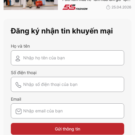
FASHION 2026
hệ thống 5S Fashion mà bất kỳ quý ông
25.04.2026
nào cũng nên sở hữu trong tủ đồ mùa hè
này
Đăng ký nhận tin khuyến mại
Họ và tên
Số điện thoại
Email
Gửi thông tin