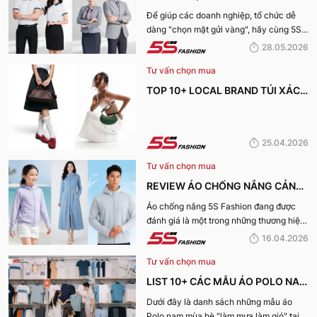
PHỤC CÔNG TY ĐẸP, UY TÍN
Để giúp các doanh nghiệp, tổ chức dễ
dàng "chọn mặt gửi vàng", hãy cùng 5S
NHẤT HIỆN NAY
Fashion tìm hiểu những địa chỉ may đồng
28.05.2026
phục công ty uy tín, chất lượng và nhận
Tư vấn chọn mua
được nhiều đánh giá tích cực nhất hiện
nay.
TOP 10+ LOCAL BRAND TÚI XÁCH
KHIẾN CHỊ EM MÊ MẨN TRONG
MÙA HÈ 2026
25.04.2026
Tư vấn chọn mua
REVIEW ÁO CHỐNG NẮNG CẢN
TIA UV, CHỐNG NẮNG TỐT NHẤT
Áo chống nắng 5S Fashion đang được
đánh giá là một trong những thương hiệu
CỦA 5S FASHION 2026
áo đáng mua hàng đầu hiện nay. Vậy
16.04.2026
mẫu áo này có gì? Vì sao lại được đánh
Tư vấn chọn mua
giá tích cực đến vậy? Cùng đi hết bài
viết nhé!
LIST 10+ CÁC MẪU ÁO POLO NAM
MÙA HÈ BÁN CHẠY NHẤT CỦA 5S
Dưới đây là danh sách những mẫu áo
Polo nam mùa hè "làm mưa làm gió" tại