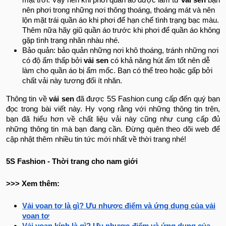
nên phơi trong những nơi thông thoáng, thoáng mát và nên
lộn mặt trái quần áo khi phơi để hạn chế tình trạng bạc màu.
Thêm nữa hãy giũ quần áo trước khi phơi để quần áo không
gặp tình trạng nhăn nhàu nhé.
Bảo quản: bảo quản những nơi khô thoáng, tránh những nơi
có độ ẩm thấp bởi
vải sen
có khả năng hút ẩm tốt nên dễ
làm cho quần áo bị ẩm mốc. Bạn có thể treo hoặc gấp bởi
chất vải này tương đối ít nhăn.
Thông tin về
vải sen
đã được 5S Fashion cung cấp đến quý bạn
đọc trong bài viết này. Hy vọng rằng với những thông tin trên,
bạn đã hiểu hơn về chất liệu vải này cũng như cung cấp đủ
những thông tin mà bạn đang cần. Đừng quên theo dõi web để
cập nhật thêm nhiều tin tức mới nhất về thời trang nhé!
5S Fashion - Thời trang cho nam giới
>>> Xem thêm:
Vải voan tơ là gì? Ưu nhược điểm và ứng dụng của vải
voan tơ
Vải voan kính là gì? Ưu nhược điểm và ứng dụng của