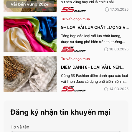
sự bền vững hay chỉ là chiêu bài
TRƯỜNG
marketing? Cùng 5S Fashion khám phá
17.05.2025
ngay 7+ loại vải bền vững nổi bật nhất
Tư vấn chọn mua
năm 2025 giúp bạn nhìn rõ sự thật phía
sau những chiếc bộ trang phục vừa đẹp
9+ LOẠI VẢI LỤA CHẤT LƯỢNG VÀ
mà vừa “xanh” nhé:
TỐT NHẤT HIỆN NAY
Tổng hợp các loại vải lụa chất lượng,
được sử dụng phổ biến trên thị trường
hiện nay sẽ được 5S Fashion cung cấp
18.03.2025
đến quý bạn đọc trong bài viết này, cùng
Tư vấn chọn mua
tìm hiểu nhé!
ĐIỂM DANH 8+ LOẠI VẢI LINEN
PHỔ BIẾN NHẤT HIỆN NAY
Cùng 5S Fashion điểm danh qua các loại
vải linen được sử dụng phổ biến hiện nay
trên thị trường cũng như ưu nhược điểm
14.03.2025
và ứng dụng của chất liệu vải này nhé!
Đăng ký nhận tin khuyến mại
Họ và tên