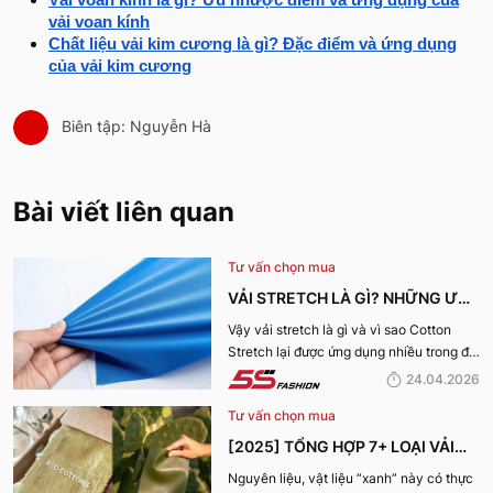
vải voan kính
Chất liệu vải kim cương là gì? Đặc điểm và ứng dụng
của vải kim cương
Biên tập: Nguyễn Hà
Bài viết liên quan
Tư vấn chọn mua
VẢI STRETCH LÀ GÌ? NHỮNG ƯU
ĐIỂM VÀ ỨNG DỤNG CỦA VẢI
Vậy vải stretch là gì và vì sao Cotton
Stretch lại được ứng dụng nhiều trong đời
COTTON STRETCH
sống? Hãy cùng 5S Fashion tìm hiểu chi
24.04.2026
tiết trong bài viết dưới đây
Tư vấn chọn mua
[2025] TỔNG HỢP 7+ LOẠI VẢI
BỀN VỮNG, THÂN THIỆN VỚI MÔI
Nguyên liệu, vật liệu “xanh” này có thực