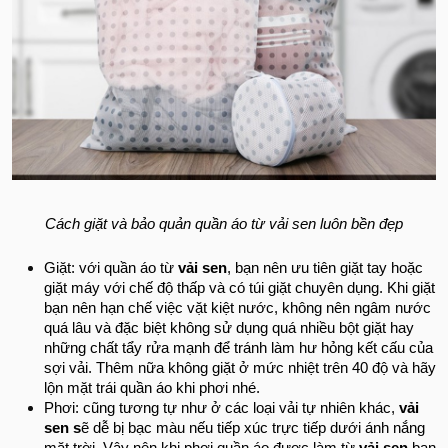
Cách giặt và bảo quản quần áo từ vải sen luôn bền đẹp
Giặt: với quần áo từ
vải sen
, bạn nên ưu tiên giặt tay hoặc
giặt máy với chế độ thấp và có túi giặt chuyên dụng. Khi giặt
bạn nên hạn chế việc vặt kiệt nước, không nên ngâm nước
quá lâu và đặc biệt không sử dụng quá nhiều bột giặt hay
những chất tẩy rửa mạnh để tránh làm hư hỏng kết cấu của
sợi vải. Thêm nữa không giặt ở mức nhiệt trên 40 độ và hãy
lộn mặt trái quần áo khi phơi nhé.
Phơi: cũng tương tự như ở các loại vải tự nhiên khác,
vải
sen s
ẽ dễ bị bạc màu nếu tiếp xúc trực tiếp dưới ánh nắng
mặt trời. Vậy nên khi phơi quần áo được làm từ
vải sen
bạn