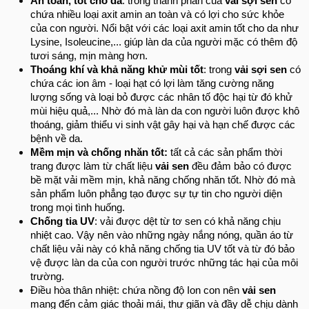
An toàn, tốt cho da
: trong thành phần của
vải sợi sen
có
chứa nhiều loại axit amin an toàn và có lợi cho sức khỏe
của con người. Nổi bật với các loại axit amin tốt cho da như
Lysine, Isoleucine,... giúp làn da của người mặc có thêm độ
tươi sáng, mịn màng hơn.
Thoáng khí và khả năng khử mùi tốt
: trong
vải sợi sen
có
chứa các ion âm - loại hạt có lợi làm tăng cường năng
lượng sống và loại bỏ được các nhân tố độc hại từ đó khử
mùi hiệu quả,... Nhờ đó mà làn da con người luôn được khô
thoáng, giảm thiểu vi sinh vật gây hại và hạn chế được các
bệnh về da.
Mềm mịn và chống nhăn tốt:
tất cả các sản phẩm thời
trang được làm từ chất liệu
vải sen
đều đảm bảo có được
bề mặt vải mềm mịn, khả năng chống nhăn tốt. Nhờ đó mà
sản phẩm luôn phẳng tạo được sự tự tin cho người diện
trong mọi tình huống.
Chống tia UV
: vải được dệt từ tơ sen có khả năng chịu
nhiệt cao. Vậy nên vào những ngày nắng nóng, quần áo từ
chất liệu vải này có khả năng chống tia UV tốt và từ đó bảo
vệ được làn da của con người trước những tác hại của môi
trường.
Điều hòa thân nhiệt: chứa nồng độ Ion con nên
vải sen
mang đến cảm giác thoải mái, thư giãn và đầy dễ chịu dành