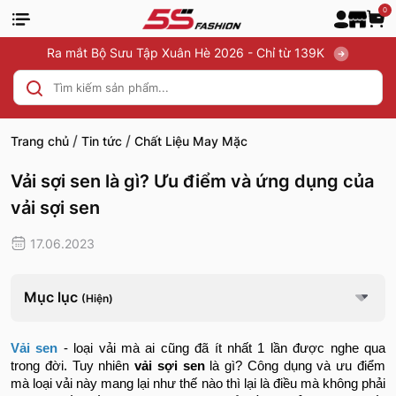
0
Ra mắt Bộ Sưu Tập Xuân Hè 2026 - Chỉ từ 139K
/
/
Trang chủ
Tin tức
Chất Liệu May Mặc
Vải sợi sen là gì? Ưu điểm và ứng dụng của
vải sợi sen
17.06.2023
Mục lục
(Hiện)
Vải sen
- loại vải mà ai cũng đã ít nhất 1 lần được nghe qua
trong đời. Tuy nhiên
vải sợi sen
là gì? Công dụng và ưu điểm
mà loại vải này mang lại như thế nào thì lại là điều mà không phải