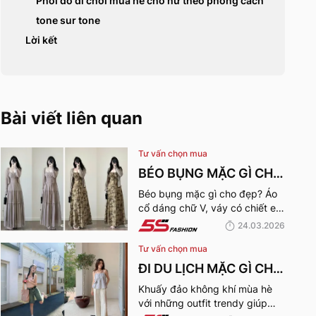
Phối đồ đi chơi mùa hè cho nữ​ theo phong cách
tone sur tone
Lời kết
Bài viết liên quan
Tư vấn chọn mua
BÉO BỤNG MẶC GÌ CHO
ĐẸP? 29+ OUTFIT CHE
Béo bụng mặc gì cho đẹp? Áo
cổ dáng chữ V, váy có chiết eo
BỤNG, HACK DÁNG
cao hay quần ống rộng cạp
24.03.2026
CHO NÀNG
cao là lựa chọn tuyệt vời. 5S
Tư vấn chọn mua
Fashion sẽ chia sẻ đến bạn 30
cách mix để tạo outfit tuyệt
ĐI DU LỊCH MẶC GÌ CHO
nhất.
ĐẸP? NHỮNG MÓN ĐỒ
Khuấy đảo không khí mùa hè
với những outfit trendy giúp
KHÔNG THỂ THIẾU