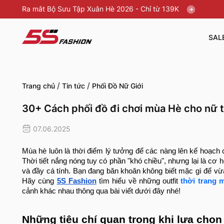
Ra mắt Bộ Sưu Tập Xuân Hè 2026 - Chỉ từ 139K
SAL
/
/
Trang chủ
Tin tức
Phối Đồ Nữ Giới
30+ Cách phối đồ đi chơi mùa Hè cho nữ t
07.06.2025
Mùa hè luôn là thời điểm lý tưởng để các nàng lên kế hoạch 
Thời tiết nắng nóng tuy có phần "khó chiều", nhưng lại là cơ h
và đầy cá tính. Bạn đang băn khoăn không biết mặc gì để vừa
Hãy cùng
5S Fashion
tìm hiểu về những outfit
thời trang 
cảnh khác nhau thông qua bài viết dưới đây nhé!
Những tiêu chí quan trọng khi lựa chọn