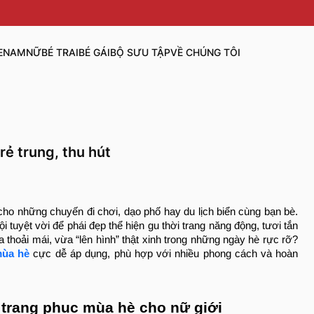
E
NAM
NỮ
BÉ TRAI
BÉ GÁI
BỘ SƯU TẬP
VỀ CHÚNG TÔI
rẻ trung, thu hút
cho những chuyến đi chơi, dạo phố hay du lịch biển cùng bạn bè.
ội tuyệt vời để phái đẹp thể hiện gu thời trang năng động, tươi tắn
 thoải mái, vừa “lên hình” thật xinh trong những ngày hè rực rỡ?
mùa hè
cực dễ áp dụng, phù hợp với nhiều phong cách và hoàn
 trang phục mùa hè cho nữ giới