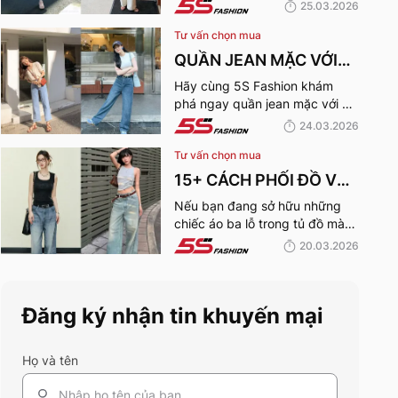
giải đáp vấn đề đi du lịch mặc
25.03.2026
CHO CHUYẾN DU LỊCH
gì cho đẹp qua bài viết dưới
Tư vấn chọn mua
đây!
MÙA HÈ
QUẦN JEAN MẶC VỚI
ÁO GÌ ĐẸP? 15+ OUTFIT
Hãy cùng 5S Fashion khám
phá ngay quần jean mặc với áo
QUẦN JEANS PHỐI ÁO
gì đẹp với những outfit vạn
24.03.2026
MÙA HÈ 2026
người mê dưới đây!
Tư vấn chọn mua
15+ CÁCH PHỐI ĐỒ VỚI
ÁO BA LỖ NỮ CỰC
Nếu bạn đang sở hữu những
chiếc áo ba lỗ trong tủ đồ mà
TRENDY, TRẺ TRUNG
chưa biết mặc sao cho mới mẻ,
20.03.2026
CHO NÀNG
hãy cùng 5S Fashion khám phá
những công thức phối áo ba lỗ
nữ cực đỉnh ngay dưới đây.
Đăng ký nhận tin khuyến mại
Họ và tên