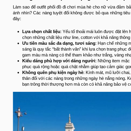
Làm sao để outfit phối đồ đi chơi mùa hè cho nữ vừa đảm bả
ánh nhìn? Các nàng tuyệt đối không được bỏ qua những tiêu 
đây:
Lựa chọn chất liệu
: Yếu tố thoải mái luôn được đặt lên
chọn những chất liệu như line, cotton với khả năng thông
Ưu tiên màu sắc đa dạng, tươi sáng
: Hạn chế những m
sáng là quy tắc “bất thành văn” khi lựa chọn trang phục
gam màu mà nàng có thể tham khảo như trắng, vàng nh
Kiểu dáng phù hợp với dáng người:
Những item mặc ng
phục quá rộng hoặc quá chật nhằm giúp tạo cảm giác gọn
Không quên phụ kiện ngày hè
: Kính mát, mũ lưỡi chai
thân đối với các nàng trong những ngày hè nắng nóng. Kế
bạn trông thời thượng hơn mà còn có khả năng bảo vệ c