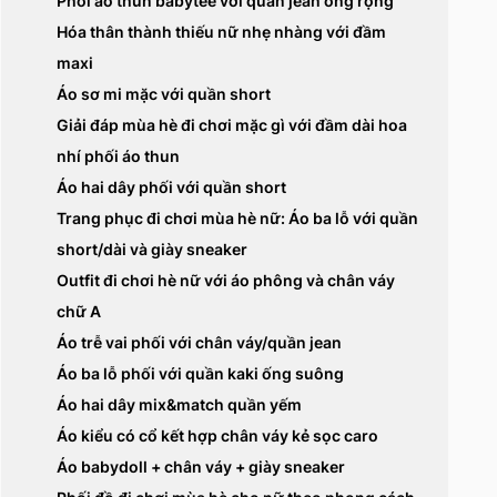
Phối áo thun babytee với quần jean ống rộng
Hóa thân thành thiếu nữ nhẹ nhàng với đầm
maxi
Áo sơ mi mặc với quần short
Giải đáp mùa hè đi chơi mặc gì với đầm dài hoa
nhí phối áo thun
Áo hai dây phối với quần short
Trang phục đi chơi mùa hè nữ: Áo ba lỗ với quần
short/dài và giày sneaker
Outfit đi chơi hè nữ với áo phông và chân váy
chữ A
Áo trễ vai phối với chân váy/quần jean
Áo ba lỗ phối với quần kaki ống suông
Áo hai dây mix&match quần yếm
Áo kiểu có cổ kết hợp chân váy kẻ sọc caro
Áo babydoll + chân váy + giày sneaker