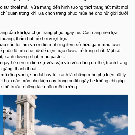
o sự thoải mái, vừa mang đến hình tượng thời trang hút mắt mọi
chí quan trọng khi lựa chọn trang phục mùa hè cho nữ giới dưới
 hàng đầu khi lựa chọn trang phục ngày hè. Các nàng nên lựa
 thoáng, thấm hút mồ hôi vượt trội.
àu sắc tối tăm và ưu tiêm những item sở hữu gam màu tươi
 để phối đồ mùa hè nữ để diện mạo được trẻ trung nhất. Một số
ạt, xanh dương nhạt, màu pastel…
ày hè nên ưu tiên sự vừa vặn với vóc dáng cơ thể, tránh trang
 gàng, thanh thoát.
, mũ rộng vành, sandal hay túi xách là những món phụ kiện bất ly
t hợp các món phụ kiện này trong outfit ngày hè không chỉ giúp
ơ thể trước những tác nhân môi trường.