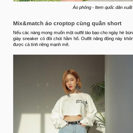
Áo phông - Item quốc dân xuất 
Mix&match áo croptop cùng quần short
Nếu các nàng mong muốn một outfit táo bạo cho ngày hè bùng
giày sneaker có đôi chút hầm hố. Outfit năng động này khô
được cá tính riêng mạnh mẽ.