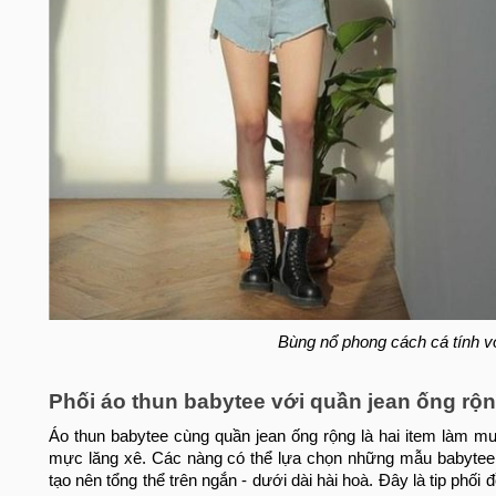
Bùng nổ phong cách cá tính vớ
Phối áo thun babytee với quần jean ống rộ
Áo thun babytee cùng quần jean ống rộng là hai item làm mư
mực lăng xê. Các nàng có thể lựa chọn những mẫu babytee 
tạo nên tổng thể trên ngắn - dưới dài hài hoà. Đây là tip phố