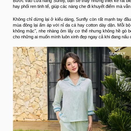
Bước vào cửa hàng Sunfly, bạn sẽ thấy những thiết kế rất biế
hay phối ren tinh tế, giúp các nàng che đi khuyết điểm mà vẫn 
Không chỉ dừng lại ở kiểu dáng, Sunfly còn rất mạnh tay đầu 
mùa đông lại ấm áp với nỉ da cá hay cotton dày dặn. Mỗi b
không mặc", nhẹ nhàng ôm lấy cơ thể nhưng không hề gò b
cho những ai muốn mình luôn xinh đẹp ngay cả khi đang nấu 