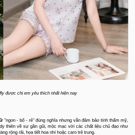
fly được chị em yêu thích nhất hiện nay
nữ
"ngon - bổ - rẻ" đúng nghĩa nhưng vẫn đảm bảo tính thẩm mỹ,
dy thiên về sự gần gũi, mộc mạc với các chất liệu chủ đạo như
g rộng rãi, họa tiết hoa nhí hoặc caro trẻ trung.