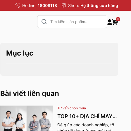
Hotline:
18008118
Shop:
Hệ thống cửa hàng
0
Mục lục
Bài viết liên quan
Tư vấn chọn mua
TOP 10+ ĐỊA CHỈ MAY
ĐỒNG PHỤC CÔNG TY
Để giúp các doanh nghiệp, tổ
chức dễ dàng "chọn mặt gửi