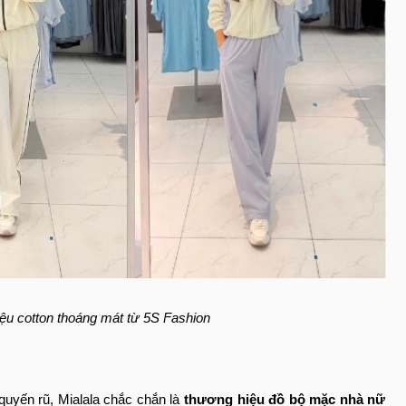
iệu cotton thoáng mát từ 5S Fashion
quyến rũ, Mialala chắc chắn là
thương hiệu đồ bộ mặc nhà nữ