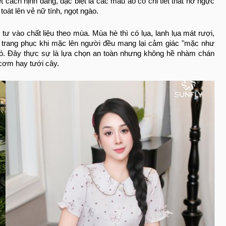
t cách nịnh dáng, đặc biệt là các mẫu áo có chi tiết thắt nơ ngực
toát lên vẻ nữ tính, ngọt ngào.
tư vào chất liệu theo mùa. Mùa hè thì có lụa, lanh lụa mát rượi,
ộ trang phục khi mặc lên người đều mang lại cảm giác "mặc như
ó. Đây thực sự là lựa chọn an toàn nhưng không hề nhàm chán
cơm hay tưới cây.