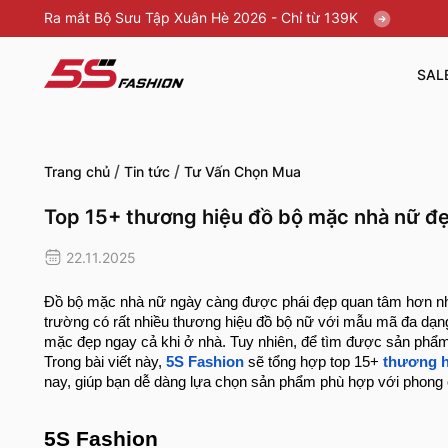
Ra mắt Bộ Sưu Tập Xuân Hè 2026 - Chỉ từ 139K
SAL
/
/
Trang chủ
Tin tức
Tư Vấn Chọn Mua
Top 15+ thương hiệu đồ bộ mặc nhà nữ đẹ
22.11.2025
Đồ bộ mặc nhà nữ ngày càng được phái đẹp quan tâm hơn nhờ s
trường có rất nhiều thương hiệu đồ bộ nữ với mẫu mã đa dạn
mặc đẹp ngay cả khi ở nhà. Tuy nhiên, để tìm được sản phẩm 
Trong bài viết này,
5S Fashion
sẽ tổng hợp top 15+
thương h
nay, giúp bạn dễ dàng lựa chọn sản phẩm phù hợp với phong
5S Fashion