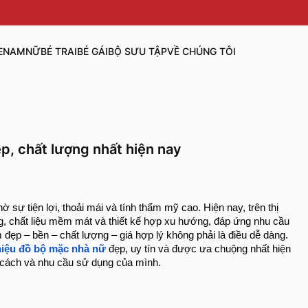
E
NAM
NỮ
BÉ TRAI
BÉ GÁI
BỘ SƯU TẬP
VỀ CHÚNG TÔI
p, chất lượng nhất hiện nay
ự tiện lợi, thoải mái và tính thẩm mỹ cao. Hiện nay, trên thị
g, chất liệu mềm mát và thiết kế hợp xu hướng, đáp ứng nhu cầu
đẹp – bền – chất lượng – giá hợp lý không phải là điều dễ dàng.
iệu đồ bộ mặc nhà nữ
đẹp, uy tín và được ưa chuộng nhất hiện
 cách và nhu cầu sử dụng của mình.