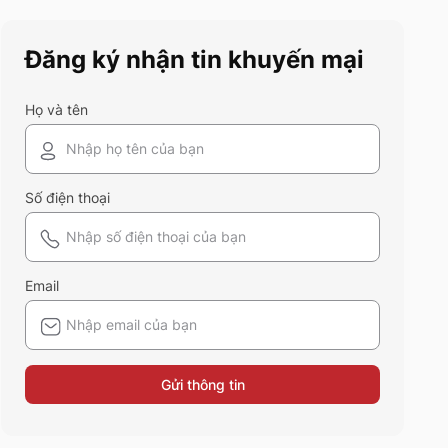
cũng nên sở hữu trong tủ đồ
mùa hè này
Đăng ký nhận tin khuyến mại
Họ và tên
Số điện thoại
Email
Gửi thông tin