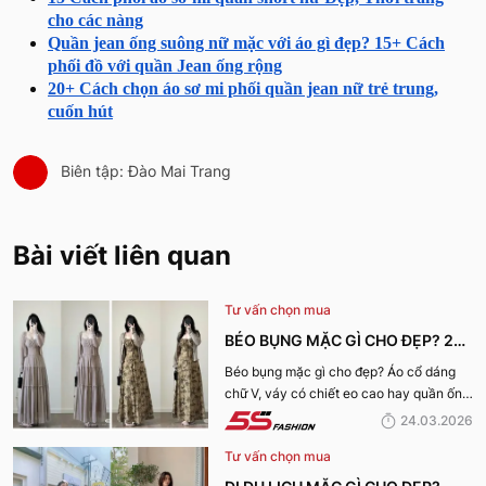
cho các nàng
Quần jean ống suông nữ mặc với áo gì đẹp? 15+ Cách
phối đồ với quần Jean ống rộng
20+ Cách chọn áo sơ mi phối quần jean nữ trẻ trung,
cuốn hút
Biên tập: Đào Mai Trang
Bài viết liên quan
Tư vấn chọn mua
BÉO BỤNG MẶC GÌ CHO ĐẸP? 29+
OUTFIT CHE BỤNG, HACK DÁNG
Béo bụng mặc gì cho đẹp? Áo cổ dáng
chữ V, váy có chiết eo cao hay quần ống
CHO NÀNG
rộng cạp cao là lựa chọn tuyệt vời. 5S
24.03.2026
Fashion sẽ chia sẻ đến bạn 30 cách mix
Tư vấn chọn mua
để tạo outfit tuyệt nhất.