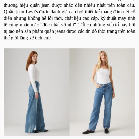
thương hiệu quần jean được nhắc đến nhiều nhất trên toàn cầu.
Quần jean Levi’s được đánh giá cao bởi thiết kế mang đậm nét cổ
điển nhưng không hề lỗi thời, chất liệu cao cấp, kỹ thuật may tinh
tế cùng nhãn mác “độc nhất vô nhị”. Tất cả những yếu tố này hội
tụ tạo nên sản phẩm quần jeans được các tín đồ thời trang trên toàn
thế giới lăng xê tích cực.