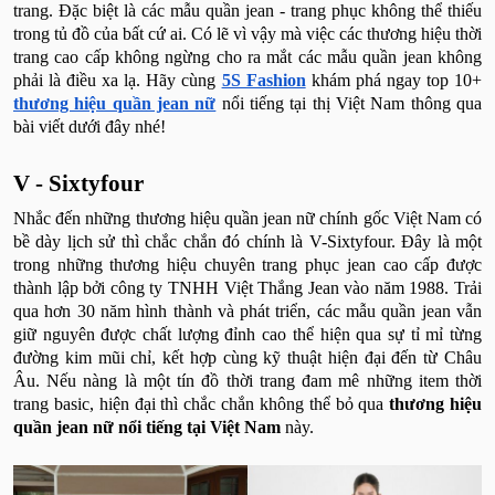
trang. Đặc biệt là các mẫu quần jean - trang phục không thể thiếu
trong tủ đồ của bất cứ ai. Có lẽ vì vậy mà việc các thương hiệu thời
trang cao cấp không ngừng cho ra mắt các mẫu quần jean không
phải là điều xa lạ. Hãy cùng
5S Fashion
khám phá ngay top 10+
thương hiệu quần jean nữ
nổi tiếng tại thị Việt Nam thông qua
bài viết dưới đây nhé!
V - Sixtyfour
Nhắc đến những thương hiệu quần jean nữ chính gốc Việt Nam có
bề dày lịch sử thì chắc chắn đó chính là V-Sixtyfour. Đây là một
trong những thương hiệu chuyên trang phục jean cao cấp được
thành lập bởi công ty TNHH Việt Thắng Jean vào năm 1988. Trải
qua hơn 30 năm hình thành và phát triển, các mẫu quần jean vẫn
giữ nguyên được chất lượng đỉnh cao thể hiện qua sự tỉ mỉ từng
đường kim mũi chỉ, kết hợp cùng kỹ thuật hiện đại đến từ Châu
Âu. Nếu nàng là một tín đồ thời trang đam mê những item thời
trang basic, hiện đại thì chắc chắn không thể bỏ qua
thương hiệu
quần jean nữ nổi tiếng tại Việt Nam
này.