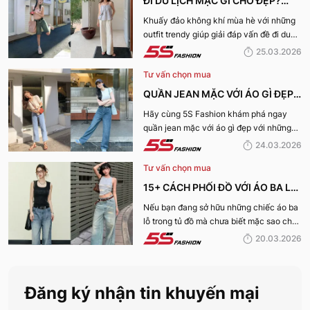
ĐI DU LỊCH MẶC GÌ CHO ĐẸP?
NHỮNG MÓN ĐỒ KHÔNG THỂ
Khuấy đảo không khí mùa hè với những
outfit trendy giúp giải đáp vấn đề đi du
THIẾU CHO CHUYẾN DU LỊCH
lịch mặc gì cho đẹp qua bài viết dưới
25.03.2026
MÙA HÈ
đây!
Tư vấn chọn mua
QUẦN JEAN MẶC VỚI ÁO GÌ ĐẸP?
15+ OUTFIT QUẦN JEANS PHỐI
Hãy cùng 5S Fashion khám phá ngay
quần jean mặc với áo gì đẹp với những
ÁO MÙA HÈ 2026
outfit vạn người mê dưới đây!
24.03.2026
Tư vấn chọn mua
15+ CÁCH PHỐI ĐỒ VỚI ÁO BA LỖ
NỮ CỰC TRENDY, TRẺ TRUNG
Nếu bạn đang sở hữu những chiếc áo ba
lỗ trong tủ đồ mà chưa biết mặc sao cho
CHO NÀNG
mới mẻ, hãy cùng 5S Fashion khám phá
20.03.2026
những công thức phối áo ba lỗ nữ cực
đỉnh ngay dưới đây.
Đăng ký nhận tin khuyến mại