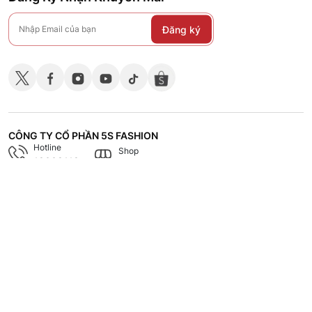
Đăng ký
CÔNG TY CỔ PHẦN 5S FASHION
Hotline
Shop
18008118
Hệ thống các cửa hàng
CHÍNH SÁCH
CHĂM SÓC KHÁCH HÀNG
TÀI LIỆU - TUYỂN DỤNG
VỀ 5S FASHION