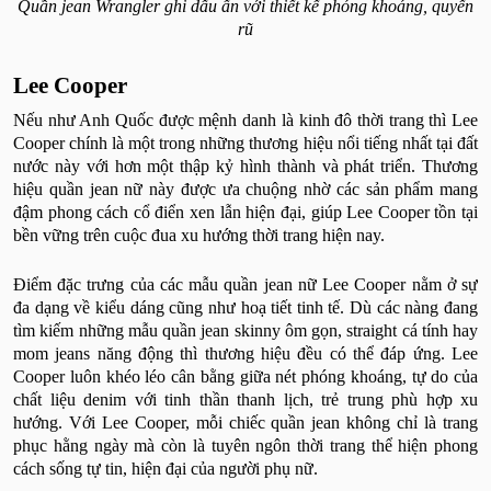
Quần jean Wrangler ghi dấu ấn với thiết kế phóng khoáng, quyến
rũ
Lee Cooper
Nếu như Anh Quốc được mệnh danh là kinh đô thời trang thì Lee
Cooper chính là một trong những thương hiệu nổi tiếng nhất tại đất
nước này với hơn một thập kỷ hình thành và phát triển. Thương
hiệu quần jean nữ này được ưa chuộng nhờ các sản phẩm mang
đậm phong cách cổ điển xen lẫn hiện đại, giúp Lee Cooper tồn tại
bền vững trên cuộc đua xu hướng thời trang hiện nay.
Điểm đặc trưng của các mẫu quần jean nữ Lee Cooper nằm ở sự
đa dạng về kiểu dáng cũng như hoạ tiết tinh tế. Dù các nàng đang
tìm kiếm những mẫu quần jean skinny ôm gọn, straight cá tính hay
mom jeans năng động thì thương hiệu đều có thể đáp ứng. Lee
Cooper luôn khéo léo cân bằng giữa nét phóng khoáng, tự do của
chất liệu denim với tinh thần thanh lịch, trẻ trung phù hợp xu
hướng. Với Lee Cooper, mỗi chiếc quần jean không chỉ là trang
phục hằng ngày mà còn là tuyên ngôn thời trang thể hiện phong
cách sống tự tin, hiện đại của người phụ nữ.