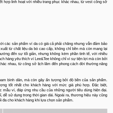
 hợp linh hoạt với nhiều trang phục khác nhau, từ vest công sở
với các sản phẩm ví da có giá cả phải chăng nhưng vẫn đảm bảo
uất từ chất liệu da bò cao cấp, không chỉ bền mà còn mang lại
ớng đến sự tối giản, nhưng không kém phần tinh tế, với nhiều
ách hàng yêu thích ví Lee&Tee không chỉ vì sự tiện lợi mà còn bởi
 khác nhau, từ công sở lịch lãm đến phong cách đời thường năng
 nam bình dân, mà còn gây ấn tượng bởi độ bền của sản phẩm.
ợng tốt nhất cho khách hàng với mức giá phù hợp. Đặc biệt,
các mẫu ví, đáp ứng nhu cầu của những người tiêu dùng hiện đại.
 dễ sử dụng trong thời gian dài. Ngoài ra, thương hiệu này cũng
ối đa cho khách hàng khi lựa chọn sản phẩm.