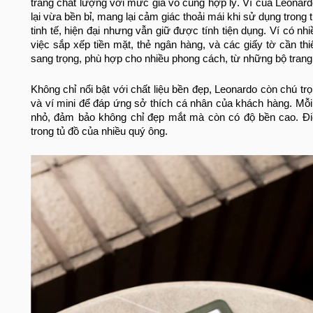
trang chất lượng với mức giá vô cùng hợp lý. Ví của Leonar
lại vừa bền bỉ, mang lại cảm giác thoải mái khi sử dụng trong
tinh tế, hiện đại nhưng vẫn giữ được tính tiện dụng. Ví có n
việc sắp xếp tiền mặt, thẻ ngân hàng, và các giấy tờ cần thi
sang trọng, phù hợp cho nhiều phong cách, từ những bộ tran
Không chỉ nổi bật với chất liệu bền đẹp, Leonardo còn chú trọ
và ví mini để đáp ứng sở thích cá nhân của khách hàng. Mỗi 
nhỏ, đảm bảo không chỉ đẹp mắt mà còn có độ bền cao. Điề
trong tủ đồ của nhiều quý ông.