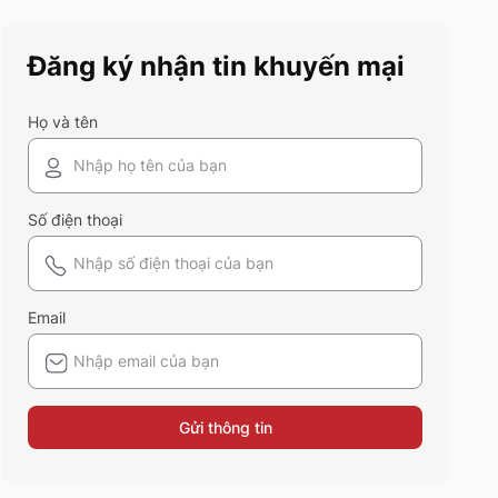
cũng nên sở hữu trong tủ đồ
mùa hè này
Đăng ký nhận tin khuyến mại
Họ và tên
Số điện thoại
Email
Gửi thông tin