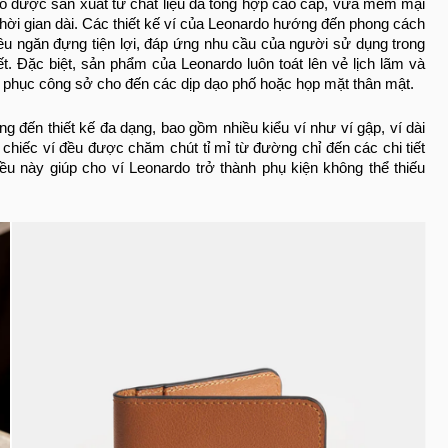
do được sản xuất từ chất liệu da tổng hợp cao cấp, vừa mềm mại
 thời gian dài. Các thiết kế ví của Leonardo hướng đến phong cách
hiều ngăn đựng tiện lợi, đáp ứng nhu cầu của người sử dụng trong
ết. Đặc biệt, sản phẩm của Leonardo luôn toát lên vẻ lịch lãm và
g phục công sở cho đến các dịp dạo phố hoặc họp mặt thân mật.
ng đến thiết kế đa dạng, bao gồm nhiều kiểu ví như ví gập, ví dài
chiếc ví đều được chăm chút tỉ mỉ từ đường chỉ đến các chi tiết
u này giúp cho ví Leonardo trở thành phụ kiện không thể thiếu