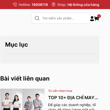
Hotline:
18008118
Shop:
Hệ thống cửa hàng
0
Mục lục
Bài viết liên quan
Tư vấn chọn mua
TOP 10+ ĐỊA CHỈ MAY
ĐỒNG PHỤC CÔNG TY
Để giúp các doanh nghiệp, tổ
chức dễ dàng "chọn mặt gửi