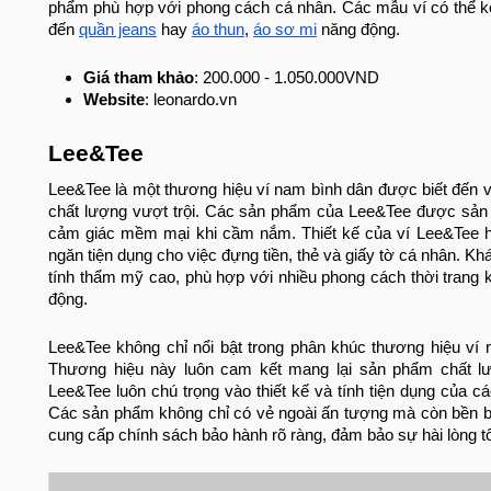
phẩm phù hợp với phong cách cá nhân. Các mẫu ví có thể kết
đến
quần jeans
hay
áo thun
,
áo sơ mi
năng động.
Giá tham khảo
: 200.000 - 1.050.000VND
Website
: leonardo.vn
Lee&Tee
Lee&Tee là một thương hiệu ví nam bình dân được biết đến 
chất lượng vượt trội. Các sản phẩm của Lee&Tee được sản x
cảm giác mềm mại khi cầm nắm. Thiết kế của ví Lee&Tee hư
ngăn tiện dụng cho việc đựng tiền, thẻ và giấy tờ cá nhân. Kh
tính thẩm mỹ cao, phù hợp với nhiều phong cách thời trang
động.
Lee&Tee không chỉ nổi bật trong phân khúc thương hiệu ví
Thương hiệu này luôn cam kết mang lại sản phẩm chất lư
Lee&Tee luôn chú trọng vào thiết kế và tính tiện dụng của 
Các sản phẩm không chỉ có vẻ ngoài ấn tượng mà còn bền bỉ,
cung cấp chính sách bảo hành rõ ràng, đảm bảo sự hài lòng t