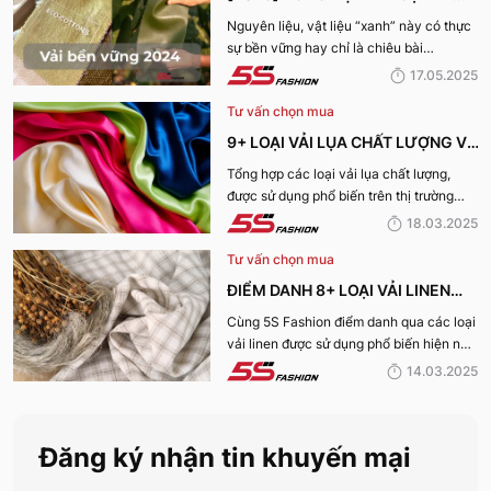
BỀN VỮNG, THÂN THIỆN VỚI MÔI
Nguyên liệu, vật liệu “xanh” này có thực
sự bền vững hay chỉ là chiêu bài
TRƯỜNG
marketing? Cùng 5S Fashion khám phá
17.05.2025
ngay 7+ loại vải bền vững nổi bật nhất
Tư vấn chọn mua
năm 2025 giúp bạn nhìn rõ sự thật phía
sau những chiếc bộ trang phục vừa đẹp
9+ LOẠI VẢI LỤA CHẤT LƯỢNG VÀ
mà vừa “xanh” nhé:
TỐT NHẤT HIỆN NAY
Tổng hợp các loại vải lụa chất lượng,
được sử dụng phổ biến trên thị trường
hiện nay sẽ được 5S Fashion cung cấp
18.03.2025
đến quý bạn đọc trong bài viết này, cùng
Tư vấn chọn mua
tìm hiểu nhé!
ĐIỂM DANH 8+ LOẠI VẢI LINEN
PHỔ BIẾN NHẤT HIỆN NAY
Cùng 5S Fashion điểm danh qua các loại
vải linen được sử dụng phổ biến hiện nay
trên thị trường cũng như ưu nhược điểm
14.03.2025
và ứng dụng của chất liệu vải này nhé!
Đăng ký nhận tin khuyến mại