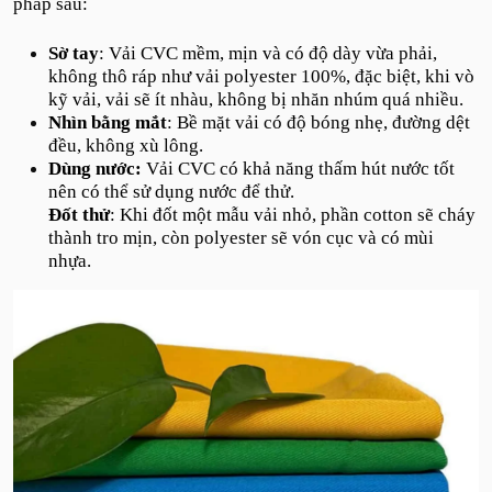
pháp sau:
Sờ tay
: Vải CVC mềm, mịn và có độ dày vừa phải,
không thô ráp như vải polyester 100%, đặc biệt, khi vò
kỹ vải, vải sẽ ít nhàu, không bị nhăn nhúm quá nhiều.
Nhìn bằng mắt
: Bề mặt vải có độ bóng nhẹ, đường dệt
đều, không xù lông.
Dùng nước:
Vải CVC có khả năng thấm hút nước tốt
nên có thể sử dụng nước để thử.
Đốt thử
: Khi đốt một mẫu vải nhỏ, phần cotton sẽ cháy
thành tro mịn, còn polyester sẽ vón cục và có mùi
nhựa.