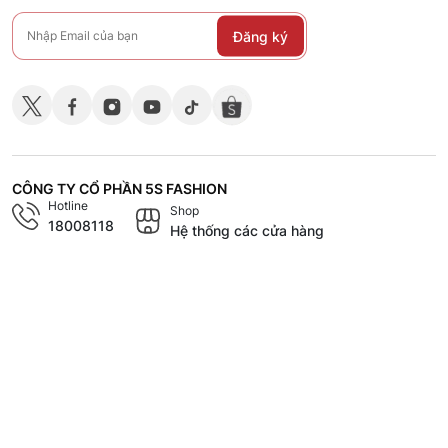
Đăng ký
CÔNG TY CỔ PHẦN 5S FASHION
Hotline
Shop
18008118
Hệ thống các cửa hàng
CHÍNH SÁCH
CHĂM SÓC KHÁCH HÀNG
TÀI LIỆU - TUYỂN DỤNG
VỀ 5S FASHION