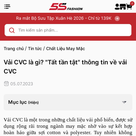
0
Ra mắt Bộ Sưu Tập Xuân Hè 2026 - Chỉ từ 139K
/
/
Trang chủ
Tin tức
Chất Liệu May Mặc
Vải CVC là gì? "Tất tần tật" thông tin về vải
CVC
05.07.2023
Mục lục
(Hiện)
Vải CVC là một trong những chất liệu vải phổ biến, được sử
dụng rộng rãi trong ngành may mặc nhờ vào sự kết hợp
hoàn hảo giữa sợi cotton và polyester. Tuy nhiên không