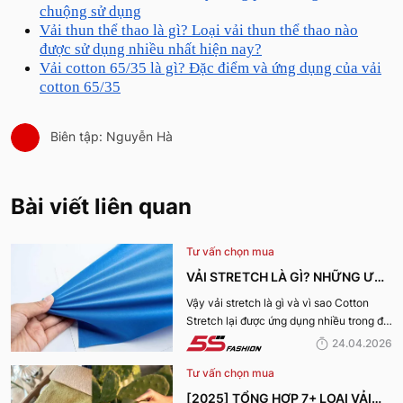
chuộng sử dụng
Vải thun thể thao là gì? Loại vải thun thể thao nào
được sử dụng nhiều nhất hiện nay?
Vải cotton 65/35 là gì? Đặc điểm và ứng dụng của vải
cotton 65/35
Biên tập: Nguyễn Hà
Bài viết liên quan
Tư vấn chọn mua
VẢI STRETCH LÀ GÌ? NHỮNG ƯU
ĐIỂM VÀ ỨNG DỤNG CỦA VẢI
Vậy vải stretch là gì và vì sao Cotton
Stretch lại được ứng dụng nhiều trong đời
COTTON STRETCH
sống? Hãy cùng 5S Fashion tìm hiểu chi
24.04.2026
tiết trong bài viết dưới đây
Tư vấn chọn mua
[2025] TỔNG HỢP 7+ LOẠI VẢI