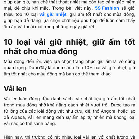
giúp cản gió, hạn chế thất thoát nhiệt mà còn tạo cảm giác mềm
mại, dễ chịu khi mặc. Trong bài viết này,
5S Fashion
sẽ giới
thiệu top 10 loại
vải giữ nhiệt
, giữ ấm tốt nhất cho mùa đông,
giúp bạn dễ dàng lựa chọn chất liệu phù hợp để luôn cảm thấy
ấm áp và thoải mái trong những ngày giá rét.
10 loại vải giữ nhiệt, giữ ấm tốt
nhất cho mùa đông
Mùa đông đến rồi, việc lựa chọn trang phục giữ ấm là vô cùng
quan trọng. Dưới đây là danh sách Top 10+ loại vải giữ nhiệt, giữ
ấm tốt nhất cho mùa đông mà bạn có thể tham khảo:
Vải len
Vải len luôn đứng đầu danh sách các chất liệu giữ ấm tốt nhất
trong mùa đông nhờ khả năng cách nhiệt vượt trội. Được tạo ra
từ lông của các loài động vật như cừu, dê, thỏ Angora, hoặc lạc
đà Alpaca, vải len mang đến sự ấm áp tự nhiên mà không loại
vải nào có thể sánh bằng.
Hiện nay, thị trường có rất nhiều loại vải len với chất lượng và