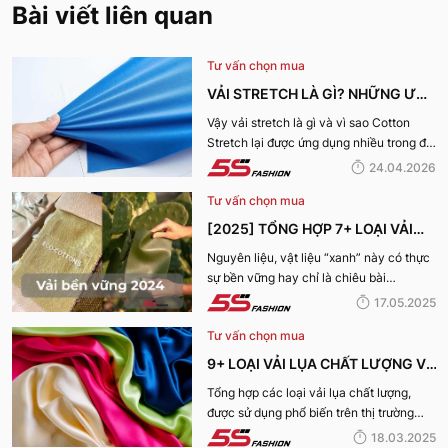
Bài viết liên quan
Tư vấn chọn mua
VẢI STRETCH LÀ GÌ? NHỮNG ƯU
ĐIỂM VÀ ỨNG DỤNG CỦA VẢI
Vậy vải stretch là gì và vì sao Cotton
Stretch lại được ứng dụng nhiều trong đời
COTTON STRETCH
sống? Hãy cùng 5S Fashion tìm hiểu chi
24.04.2026
tiết trong bài viết dưới đây
Tư vấn chọn mua
[2025] TỔNG HỢP 7+ LOẠI VẢI
BỀN VỮNG, THÂN THIỆN VỚI MÔI
Nguyên liệu, vật liệu “xanh” này có thực
sự bền vững hay chỉ là chiêu bài
TRƯỜNG
marketing? Cùng 5S Fashion khám phá
17.05.2025
ngay 7+ loại vải bền vững nổi bật nhất
Tư vấn chọn mua
năm 2025 giúp bạn nhìn rõ sự thật phía
sau những chiếc bộ trang phục vừa đẹp
9+ LOẠI VẢI LỤA CHẤT LƯỢNG VÀ
mà vừa “xanh” nhé:
TỐT NHẤT HIỆN NAY
Tổng hợp các loại vải lụa chất lượng,
được sử dụng phổ biến trên thị trường
hiện nay sẽ được 5S Fashion cung cấp
18.03.2025