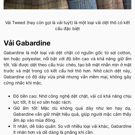
Vải Tweed (hay còn gọi là vải tuýt) là một loại vải dệt thô có kết
cấu đặc biệt
Vải Gabardine
Gabardine là một loại vải dệt chặt có nguồn gốc từ sợi cotton,
len hoặc polyester, nổi bật với độ bền cao và khả năng giữ ấm
tốt. Vải được dệt theo cấu trúc chéo, tạo bề mặt nhẵn mịn ở mặt
trước và mặt trong có kết cấu hơi thô hơn. Nhờ cách dệt này,
Gabardine có độ dày vừa phải nhưng vẫn mềm mại, không gây
cứng nhắc khi mặc.
Độ bền cao: Nhờ công nghệ dệt chặt, vải có khả năng chịu
lực tốt, ít bị xơ sờn hoặc rách.
Giữ ấm tốt: Mặc dù không quá dày như len hay dạ,
Gabardine vẫn giữ nhiệt hiệu quả, giúp người mặc cảm thấy
ấm áp vào mùa đông.
Ít nhăn, dễ bảo quản: So với nhiều loại vải khác, Gabardine
ít nhăn hơn và dễ dàng là phẳng khi cần.