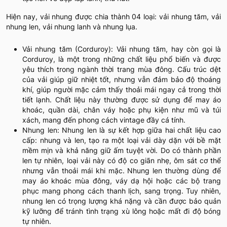
Hiện nay, vải nhung được chia thành 04 loại: vải nhung tăm, vải
nhung len, vải nhung lanh và nhung lụa.
Vải nhung tăm (Corduroy): Vải nhung tăm, hay còn gọi là
Corduroy, là một trong những chất liệu phổ biến và được
yêu thích trong ngành thời trang mùa đông. Cấu trúc dệt
của vải giúp giữ nhiệt tốt, nhưng vẫn đảm bảo độ thoáng
khí, giúp người mặc cảm thấy thoải mái ngay cả trong thời
tiết lạnh. Chất liệu này thường được sử dụng để may áo
khoác, quần dài, chân váy hoặc phụ kiện như mũ và túi
xách, mang đến phong cách vintage đầy cá tính.
Nhung len: Nhung len là sự kết hợp giữa hai chất liệu cao
cấp: nhung và len, tạo ra một loại vải dày dặn với bề mặt
mềm mịn và khả năng giữ ấm tuyệt vời. Do có thành phần
len tự nhiên, loại vải này có độ co giãn nhẹ, ôm sát cơ thể
nhưng vẫn thoải mái khi mặc. Nhung len thường dùng để
may áo khoác mùa đông, váy dạ hội hoặc các bộ trang
phục mang phong cách thanh lịch, sang trọng. Tuy nhiên,
nhung len có trọng lượng khá nặng và cần được bảo quản
kỹ lưỡng để tránh tình trạng xù lông hoặc mất đi độ bóng
tự nhiên.