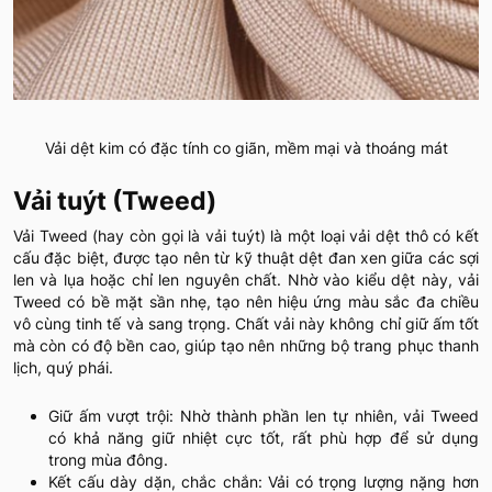
Vải dệt kim có đặc tính co giãn, mềm mại và thoáng mát
Vải tuýt (Tweed)
Vải Tweed (hay còn gọi là vải tuýt) là một loại vải dệt thô có kết
cấu đặc biệt, được tạo nên từ kỹ thuật dệt đan xen giữa các sợi
len và lụa hoặc chỉ len nguyên chất. Nhờ vào kiểu dệt này, vải
Tweed có bề mặt sần nhẹ, tạo nên hiệu ứng màu sắc đa chiều
vô cùng tinh tế và sang trọng. Chất vải này không chỉ giữ ấm tốt
mà còn có độ bền cao, giúp tạo nên những bộ trang phục thanh
lịch, quý phái.
Giữ ấm vượt trội: Nhờ thành phần len tự nhiên, vải Tweed
có khả năng giữ nhiệt cực tốt, rất phù hợp để sử dụng
trong mùa đông.
Kết cấu dày dặn, chắc chắn: Vải có trọng lượng nặng hơn