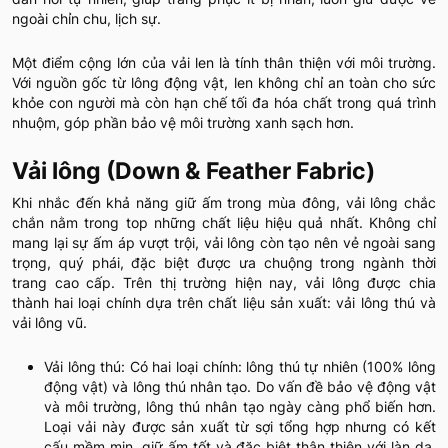
ngoài chỉn chu, lịch sự.
Một điểm cộng lớn của vải len là tính thân thiện với môi trường.
Với nguồn gốc từ lông động vật, len không chỉ an toàn cho sức
khỏe con người mà còn hạn chế tối đa hóa chất trong quá trình
nhuộm, góp phần bảo vệ môi trường xanh sạch hơn.
Vải lông (Down & Feather Fabric)
Khi nhắc đến khả năng giữ ấm trong mùa đông, vải lông chắc
chắn nằm trong top những chất liệu hiệu quả nhất. Không chỉ
mang lại sự ấm áp vượt trội, vải lông còn tạo nên vẻ ngoài sang
trọng, quý phái, đặc biệt được ưa chuộng trong ngành thời
trang cao cấp. Trên thị trường hiện nay, vải lông được chia
thành hai loại chính dựa trên chất liệu sản xuất: vải lông thú và
vải lông vũ.
Vải lông thú: Có hai loại chính: lông thú tự nhiên (100% lông
động vật) và lông thú nhân tạo. Do vấn đề bảo vệ động vật
và môi trường, lông thú nhân tạo ngày càng phổ biến hơn.
Loại vải này được sản xuất từ sợi tổng hợp nhưng có kết
cấu mềm mịn, giữ ấm tốt và đặc biệt thân thiện với làn da.