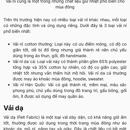
Vải nỉ cũng là một trong những chất liệu giữ nhiệt phổ biến cho
mùa đông
Trên thị trường hiện nay có nhiều loại vải nỉ khác nhau, mỗi loại
có những đặc tính và ứng dụng riêng. Dưới đây là 3 loại vải nỉ
phổ biến nhất:
Vải nỉ cotton thường: Loại này có ưu điểm mỏng, có độ co
giãn tốt, dễ bị đổ lông nhưng giá thành rẻ nên chủ yếu
dùng trong áo thun, gối, đồ handmade.
Vải nỉ da cá: Loại vải này có thành phần gồm 65% polyester
tổng hợp và 35% cotton tự nhiên, có độ co giãn cao, giữ
nhiệt tốt nhưng vẫn thấm hút mồ hôi. Vải nỉ da cá thường
được may áo khoác mùa đông, hoodie, sweater.
Vải nỉ Hàn Quốc: Vải có giá thành rẻ, mềm mại, màu sắc
phong phú, chủ yếu dùng trong đồ trang trí, gấu bông, gối
ôm, ít được sử dụng để may quần áo.
Vải dạ
Vải dạ (Felt Fabric) là một loại vải dày dặn, có khả năng giữ ấm
tốt, thường được sử dụng trong thời trang mùa đông như áo
khoác dạ, mũ nỉ, găng tay và giày. Đây là chất liệu có bề mặt