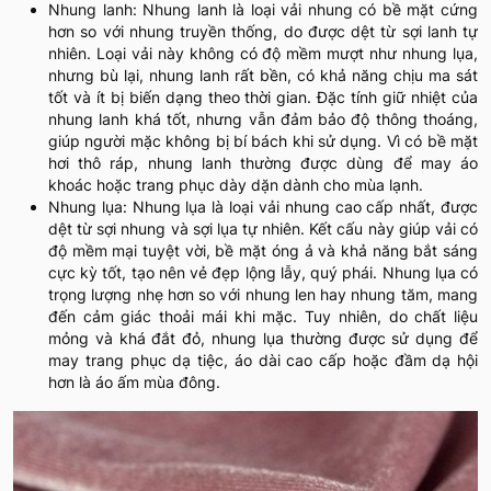
Nhung lanh: Nhung lanh là loại vải nhung có bề mặt cứng
hơn so với nhung truyền thống, do được dệt từ sợi lanh tự
nhiên. Loại vải này không có độ mềm mượt như nhung lụa,
nhưng bù lại, nhung lanh rất bền, có khả năng chịu ma sát
tốt và ít bị biến dạng theo thời gian. Đặc tính giữ nhiệt của
nhung lanh khá tốt, nhưng vẫn đảm bảo độ thông thoáng,
giúp người mặc không bị bí bách khi sử dụng. Vì có bề mặt
hơi thô ráp, nhung lanh thường được dùng để may áo
khoác hoặc trang phục dày dặn dành cho mùa lạnh.
Nhung lụa: Nhung lụa là loại vải nhung cao cấp nhất, được
dệt từ sợi nhung và sợi lụa tự nhiên. Kết cấu này giúp vải có
độ mềm mại tuyệt vời, bề mặt óng ả và khả năng bắt sáng
cực kỳ tốt, tạo nên vẻ đẹp lộng lẫy, quý phái. Nhung lụa có
trọng lượng nhẹ hơn so với nhung len hay nhung tăm, mang
đến cảm giác thoải mái khi mặc. Tuy nhiên, do chất liệu
mỏng và khá đắt đỏ, nhung lụa thường được sử dụng để
may trang phục dạ tiệc, áo dài cao cấp hoặc đầm dạ hội
hơn là áo ấm mùa đông.