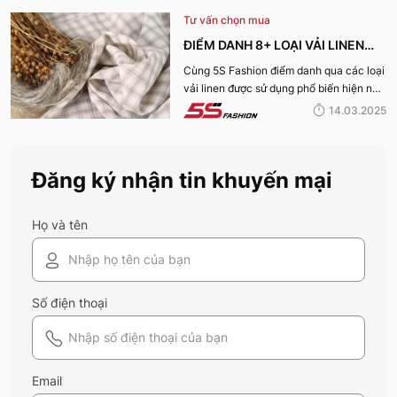
đến quý bạn đọc trong bài viết này, cùng
Tư vấn chọn mua
tìm hiểu nhé!
ĐIỂM DANH 8+ LOẠI VẢI LINEN
PHỔ BIẾN NHẤT HIỆN NAY
Cùng 5S Fashion điểm danh qua các loại
vải linen được sử dụng phổ biến hiện nay
trên thị trường cũng như ưu nhược điểm
14.03.2025
và ứng dụng của chất liệu vải này nhé!
Đăng ký nhận tin khuyến mại
Họ và tên
Số điện thoại
Email