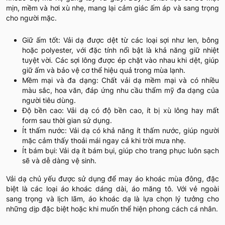
mịn, mềm và hơi xù nhẹ, mang lại cảm giác ấm áp và sang trọng
cho người mặc.
Giữ ấm tốt: Vải dạ được dệt từ các loại sợi như len, bông
hoặc polyester, với đặc tính nổi bật là khả năng giữ nhiệt
tuyệt vời. Các sợi lông được ép chặt vào nhau khi dệt, giúp
giữ ấm và bảo vệ cơ thể hiệu quả trong mùa lạnh.
Mềm mại và đa dạng: Chất vải dạ mềm mại và có nhiều
màu sắc, hoa văn, đáp ứng nhu cầu thẩm mỹ đa dạng của
người tiêu dùng.
Độ bền cao: Vải dạ có độ bền cao, ít bị xù lông hay mất
form sau thời gian sử dụng.
Ít thấm nước: Vải dạ có khả năng ít thấm nước, giúp người
mặc cảm thấy thoải mái ngay cả khi trời mưa nhẹ.
Ít bám bụi: Vải dạ ít bám bụi, giúp cho trang phục luôn sạch
sẽ và dễ dàng vệ sinh.
Vải dạ chủ yếu được sử dụng để may áo khoác mùa đông, đặc
biệt là các loại áo khoác dáng dài, áo măng tô. Với vẻ ngoài
sang trọng và lịch lãm, áo khoác dạ là lựa chọn lý tưởng cho
những dịp đặc biệt hoặc khi muốn thể hiện phong cách cá nhân.