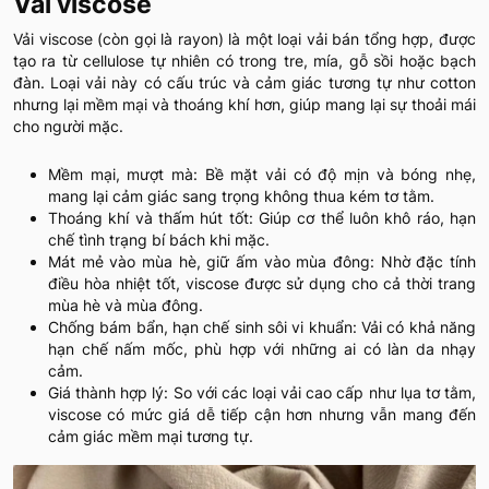
Vải viscose
Vải viscose (còn gọi là rayon) là một loại vải bán tổng hợp, được
tạo ra từ cellulose tự nhiên có trong tre, mía, gỗ sồi hoặc bạch
đàn. Loại vải này có cấu trúc và cảm giác tương tự như cotton
nhưng lại mềm mại và thoáng khí hơn, giúp mang lại sự thoải mái
cho người mặc.
Mềm mại, mượt mà: Bề mặt vải có độ mịn và bóng nhẹ,
mang lại cảm giác sang trọng không thua kém tơ tằm.
Thoáng khí và thấm hút tốt: Giúp cơ thể luôn khô ráo, hạn
chế tình trạng bí bách khi mặc.
Mát mẻ vào mùa hè, giữ ấm vào mùa đông: Nhờ đặc tính
điều hòa nhiệt tốt, viscose được sử dụng cho cả thời trang
mùa hè và mùa đông.
Chống bám bẩn, hạn chế sinh sôi vi khuẩn: Vải có khả năng
hạn chế nấm mốc, phù hợp với những ai có làn da nhạy
cảm.
Giá thành hợp lý: So với các loại vải cao cấp như lụa tơ tằm,
viscose có mức giá dễ tiếp cận hơn nhưng vẫn mang đến
cảm giác mềm mại tương tự.