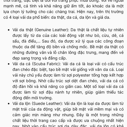
thời trang, đặc biệt là đối với trang phục mùa đông. Với vẻ ngoài
mạnh mẽ, cá tính và khả năng giữ ấm tốt, áo khoác da là một
lựa chọn lý tưởng cho các chàng trai. Hiện nay, trên thị trường
có 4 loại vải da phổ biến: da thật, da cá, da lộn và giả da.
Vải da thật (Genuine Leather): Da thật là chất liệu tự nhiên
được lấy từ da của các loài động vật như bò, cừu, dê, cá
sấu, đà điểu,… Sau đó, da được xử lý qua các công đoạn
thuộc da để tăng độ bền và chống mốc. Bề mặt da thật có
những đường vân và lỗ chân lông đặc trưng, mang đến vẻ
đẹp sang trọng và đẳng cấp.
Vải da cá (Scuba Fabric): Vải da cá là loại vải có cấu trúc
đan chéo đặc biệt, tạo bề mặt vải giống với vân da cá. Loại
vải này chủ yếu được làm từ sợi polyester tổng hợp kết hợp
với sợi bông. Nhờ cấu trúc sợi dệt đan chéo, vải da cá có
độ đàn hồi và khả năng co giãn cao. Một số loại vải da cá
được làm từ sợi đậu nành tự nhiên, giúp giảm thiểu tác
động đến môi trường.
Vải da lộn (Suede Leather): Vải da lộn là loại da được làm từ
mặt trái của da động vật, giúp bề mặt vải mềm mại và có
cảm giác mịn màng như nhung. Đây là một trong những
chất liệu thời trang cao cấp và được ưa chuộng nhất hiện
nay. Nhờ vào cấu trúc sợi da dày đặc, vải da lộn có khả