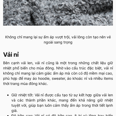
Không chỉ mang lại sự ấm áp vượt trội, vải lông còn tạo nên vẻ
ngoài sang trọng
Vải nỉ
Bên cạnh vải len, vải nỉ cũng là một trong những chất liệu giữ
nhiệt phổ biến cho mùa đông. Nhờ vào cấu trúc đặc biệt, vải nỉ
không chỉ mang lại cảm giác ấm áp mà còn có độ mềm mại cao,
phù hợp để may áo hoodie, sweater, áo khoác nỉ và nhiều items
thời trang mùa đông khác.
Giữ nhiệt tốt: Vải nỉ được cấu tạo từ sự kết hợp giữa vải len
và các thành phần khác, mang đến khả năng giữ nhiệt
tuyệt vời, giúp bạn luôn cảm thấy ấm áp trong thời tiết lạnh
giá.
Độ bền cao: Vải nỉ có độ bền cao, ít bị xù lông hay biến