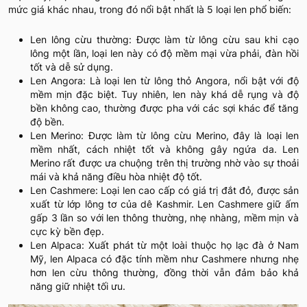
mức giá khác nhau, trong đó nổi bật nhất là 5 loại len phổ biến:
Len lông cừu thường: Được làm từ lông cừu sau khi cạo
lông một lần, loại len này có độ mềm mại vừa phải, đàn hồi
tốt và dễ sử dụng.
Len Angora: Là loại len từ lông thỏ Angora, nổi bật với độ
mềm mịn đặc biệt. Tuy nhiên, len này khá dễ rụng và độ
bền không cao, thường được pha với các sợi khác để tăng
độ bền.
Len Merino: Được làm từ lông cừu Merino, đây là loại len
mềm nhất, cách nhiệt tốt và không gây ngứa da. Len
Merino rất được ưa chuộng trên thị trường nhờ vào sự thoải
mái và khả năng điều hòa nhiệt độ tốt.
Len Cashmere: Loại len cao cấp có giá trị đắt đỏ, được sản
xuất từ lớp lông tơ của dê Kashmir. Len Cashmere giữ ấm
gấp 3 lần so với len thông thường, nhẹ nhàng, mềm mịn và
cực kỳ bền đẹp.
Len Alpaca: Xuất phát từ một loài thuộc họ lạc đà ở Nam
Mỹ, len Alpaca có đặc tính mềm như Cashmere nhưng nhẹ
hơn len cừu thông thường, đồng thời vẫn đảm bảo khả
năng giữ nhiệt tối ưu.