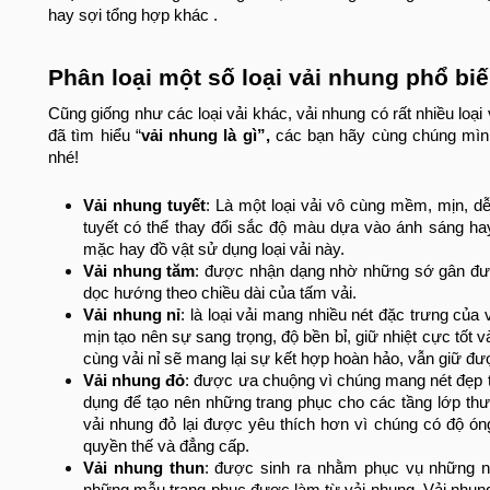
hay sợi tổng hợp khác .
Phân loại một số loại vải nhung phổ biế
Cũng giống như các loại vải khác, vải nhung có rất nhiều loại
đã tìm hiểu “
vải nhung là gì”,
các bạn hãy cùng chúng mình
nhé!
Vải nhung tuyết
: Là một loại vải vô cùng mềm, mịn, dễ
tuyết có thể thay đổi sắc độ màu dựa vào ánh sáng hay
mặc hay đồ vật sử dụng loại vải này.
Vải nhung tăm
: được nhận dạng nhờ những sớ gân đư
dọc hướng theo chiều dài của tấm vải.
Vải nhung nỉ
: là loại vải mang nhiều nét đặc trưng củ
mịn tạo nên sự sang trọng, độ bền bỉ, giữ nhiệt cực tốt 
cùng vải nỉ sẽ mang lại sự kết hợp hoàn hảo, vẫn giữ đư
Vải nhung đỏ
: được ưa chuộng vì chúng mang nét đẹp t
dụng để tạo nên những trang phục cho các tầng lớp thư
vải nhung đỏ lại được yêu thích hơn vì chúng có độ ó
quyền thế và đẳng cấp.
Vải nhung thun
: được sinh ra nhằm phục vụ những n