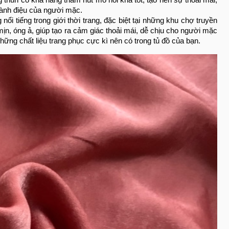
thun có khả năng thấm hút mồ hôi khá tốt, tạo nên sự thoải mái,
sành điệu của người mặc.
g nổi tiếng trong giới thời trang, đặc biệt tại những khu chợ truyền
n, óng ả, giúp tạo ra cảm giác thoải mái, dễ chịu cho người mặc
hững chất liệu trang phục cực kì nên có trong tủ đồ của bạn.