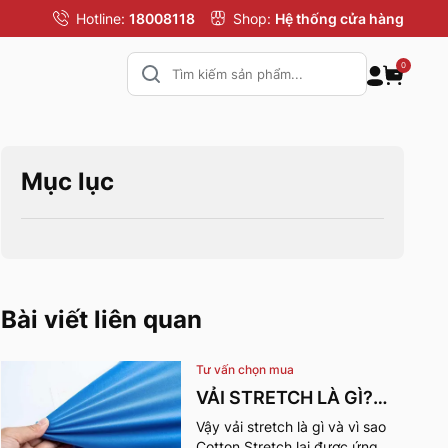
Hotline:
18008118
Shop:
Hệ thống cửa hàng
0
Mục lục
Bài viết liên quan
Tư vấn chọn mua
VẢI STRETCH LÀ GÌ?
NHỮNG ƯU ĐIỂM VÀ
Vậy vải stretch là gì và vì sao
Cotton Stretch lại được ứng