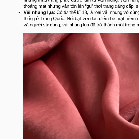
những mẫu trang phục được làm từ vải nhung. Vải nhung 
thoáng mát nhưng vẫn tôn lên “gu” thời trang đẳng cấp, 
Vải nhung lụa
: Có từ thế kỉ 18, là loại vải nhung vô cùn
thống ở Trung Quốc. Nổi bật với đặc điểm bề mặt mềm mị
và người sử dụng, vải nhung lụa đã trở thành một trong n