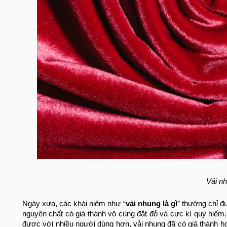
Vải nh
Ngày xưa, các khái niệm như “
vải nhung là gì
” thường chỉ đ
nguyên chất có giá thành vô cùng đắt đỏ và cực kì quý hiếm
được với nhiều người dùng hơn, vải nhung đã có giá thành h