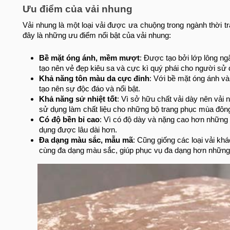
Ưu điểm của vải nhung
Vải nhung là một loại vải được ưa chuộng trong ngành thời 
đây là những ưu điểm nổi bật của vải nhung:
Bề mặt óng ánh, mềm mượt
: Được tạo bởi lớp lông ng
tạo nên vẻ đẹp kiêu sa và cực kì quý phái cho người sử 
Khả năng tôn màu da cực đỉnh
: Với bề mặt óng ánh và
tạo nên sự độc đáo và nổi bật.
Khả năng sử nhiệt tốt
: Vì sở hữu chất vải dày nên vải 
sử dụng làm chất liệu cho những bộ trang phục mùa đôn
Có độ bền bỉ cao
: Vì có độ dày và nặng cao hơn những
dụng được lâu dài hơn.
Đa dạng màu sắc, mẫu mã
: Cũng giống các loại vải khá
cùng đa dạng màu sắc, giúp phục vụ đa dạng hơn những