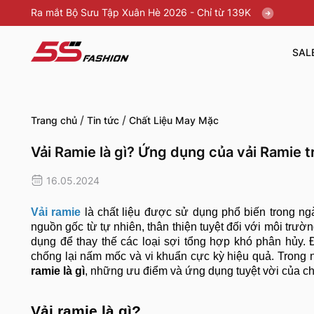
Ra mắt Bộ Sưu Tập Xuân Hè 2026 - Chỉ từ 139K
SAL
/
/
Trang chủ
Tin tức
Chất Liệu May Mặc
Vải Ramie là gì? Ứng dụng của vải Ramie t
16.05.2024
Vải ramie
là chất liệu được sử dụng phổ biến trong ng
nguồn gốc từ tự nhiên, thân thiện tuyệt đối với môi trườ
dụng để thay thế các loại sợi tổng hợp khó phân hủy.
chống lại nấm mốc và vi khuẩn cực kỳ hiệu quả. Trong 
ramie là gì
, những ưu điểm và ứng dụng tuyệt vời của c
Vải ramie là gì?