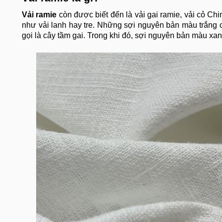
Vải ramie
còn được biết đến là vải gai ramie, vải cỏ Chi
như vải lanh hay tre. Những sợi nguyên bản màu trắng 
gọi là cây tầm gai. Trong khi đó, sợi nguyên bản màu xan