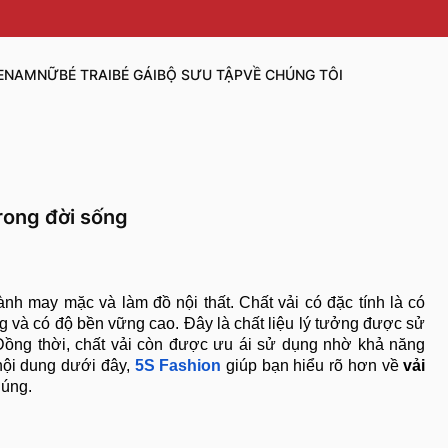
E
NAM
NỮ
BÉ TRAI
BÉ GÁI
BỘ SƯU TẬP
VỀ CHÚNG TÔI
rong đời sống
ành may mặc và làm đồ nội thất. Chất vải có đặc tính là có
ng và có độ bền vững cao. Đây là chất liệu lý tưởng được sử
 Đồng thời, chất vải còn được ưu ái sử dụng nhờ khả năng
nội dung dưới đây,
5S Fashion
giúp bạn hiểu rõ hơn về
vải
húng.