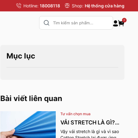
Hotline:
18008118
Shop:
Hệ thống cửa hàng
0
Mục lục
Bài viết liên quan
Tư vấn chọn mua
VẢI STRETCH LÀ GÌ?
NHỮNG ƯU ĐIỂM VÀ
Vậy vải stretch là gì và vì sao
Cotton Stretch lại được ứng