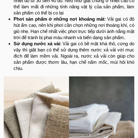
nhiệt độ từ 30 đến 40 độ. Nếu như giặt chúng ở nhiệt cao có
thể làm mất đi những tính năng vật lý của sản phẩm, làm
sản phẩm có thể bị co lại
Phơi sản phẩm ở những nơi khoáng mát
: Vải gai có độ
hút ẩm cao, nên khi phơi cần chọn những nơi thoáng khí, có
gió nhẹ. Hạn chế nhất việc phơi trực tiếp dưới ánh nắng mặt
trời để tránh bị phai màu nhanh và biến dạng sản phẩm.
Sử dụng nước xả vải
: Vải gai có bề mặt khá thô, cứng do
vậy thì giặt bạn có thể sử dụng thêm nước xả vải với mục
đích để làm mềm vải. Ngoài ra, nước xả vải còn giúp cho
sản phẩm được thơm lâu, hạn chế nấm mốc, mùi hôi khó
chịu.