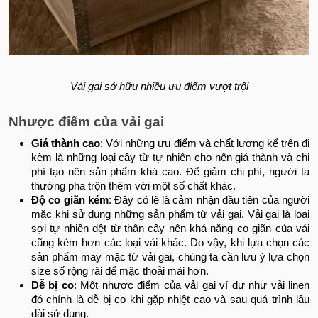
Vải gai sở hữu nhiều ưu điểm vượt trội
Nhược điểm của vải gai
Giá thành cao
: Với những ưu điểm và chất lượng kể trên đi
kèm là những loại cây từ tự nhiên cho nên giá thành và chi
phí tạo nên sản phẩm khá cao. Để giảm chi phí, người ta
thường pha trộn thêm với một số chất khác.
Độ co giãn kém
: Đây có lẽ là cảm nhận đầu tiên của người
mặc khi sử dụng những sản phẩm từ vải gai. Vải gai là loại
sợi tự nhiên dệt từ thân cây nên khả năng co giãn của vải
cũng kém hơn các loại vải khác. Do vậy, khi lựa chọn các
sản phẩm may mặc từ vải gai, chúng ta cần lưu ý lựa chọn
size số rộng rãi để mặc thoải mái hơn.
Dễ bị co
: Một nhược điểm của vải gai ví dự như vải linen
đó chính là dễ bị co khi gặp nhiệt cao và sau quá trình lâu
dài sử dụng.