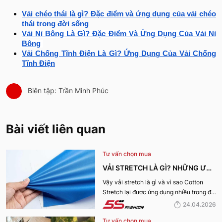
Vải chéo thái là gì? Đặc điểm và ứng dụng của vải chéo
thái trong đời sống
Vải Nỉ Bông Là Gì? Đặc Điểm Và Ứng Dụng Của Vải Nỉ
Bông
Vải Chống Tĩnh Điện Là Gì? Ứng Dụng Của Vải Chống
Tĩnh Điện
Biên tập: Trần Minh Phúc
Bài viết liên quan
Tư vấn chọn mua
VẢI STRETCH LÀ GÌ? NHỮNG ƯU
ĐIỂM VÀ ỨNG DỤNG CỦA VẢI
Vậy vải stretch là gì và vì sao Cotton
Stretch lại được ứng dụng nhiều trong đời
COTTON STRETCH
sống? Hãy cùng 5S Fashion tìm hiểu chi
24.04.2026
tiết trong bài viết dưới đây
Tư vấn chọn mua