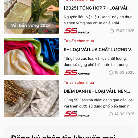
[2025] TỔNG HỢP 7+ LOẠI VẢI
BỀN VỮNG, THÂN THIỆN VỚI MÔI
Nguyên liệu, vật liệu “xanh” này có thực
sự bền vững hay chỉ là chiêu bài
TRƯỜNG
marketing? Cùng 5S Fashion khám phá
17.05.2025
ngay 7+ loại vải bền vững nổi bật nhất
Tư vấn chọn mua
năm 2025 giúp bạn nhìn rõ sự thật phía
sau những chiếc bộ trang phục vừa đẹp
9+ LOẠI VẢI LỤA CHẤT LƯỢNG VÀ
mà vừa “xanh” nhé:
TỐT NHẤT HIỆN NAY
Tổng hợp các loại vải lụa chất lượng,
được sử dụng phổ biến trên thị trường
hiện nay sẽ được 5S Fashion cung cấp
18.03.2025
đến quý bạn đọc trong bài viết này, cùng
Tư vấn chọn mua
tìm hiểu nhé!
ĐIỂM DANH 8+ LOẠI VẢI LINEN
PHỔ BIẾN NHẤT HIỆN NAY
Cùng 5S Fashion điểm danh qua các loại
vải linen được sử dụng phổ biến hiện nay
trên thị trường cũng như ưu nhược điểm
14.03.2025
và ứng dụng của chất liệu vải này nhé!