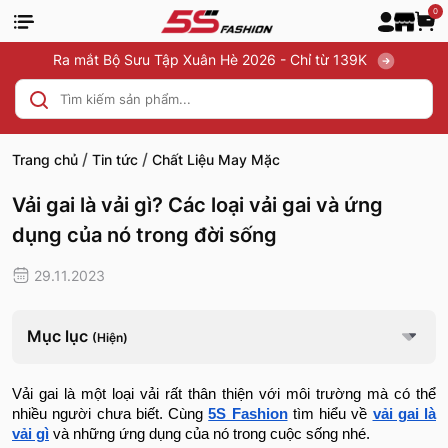
0
Ra mắt Bộ Sưu Tập Xuân Hè 2026 - Chỉ từ 139K
/
/
Trang chủ
Tin tức
Chất Liệu May Mặc
Vải gai là vải gì? Các loại vải gai và ứng
dụng của nó trong đời sống
29.11.2023
Mục lục
(Hiện)
Vải gai là một loại vải rất thân thiện với môi trường mà có thể
nhiều người chưa biết. Cùng
5S Fashion
tìm hiểu về
vải gai là
vải gì
và những ứng dụng của nó trong cuộc sống nhé.