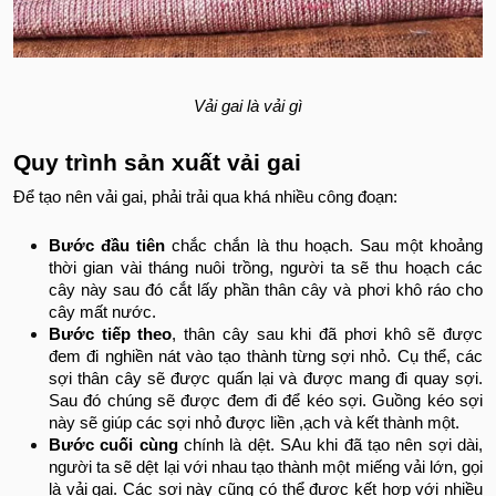
Vải gai là vải gì
Quy trình sản xuất vải gai
Để tạo nên vải gai, phải trải qua khá nhiều công đoạn:
Bước đầu tiên
chắc chắn là thu hoạch. Sau một khoảng
thời gian vài tháng nuôi trồng, người ta sẽ thu hoạch các
cây này sau đó cắt lấy phần thân cây và phơi khô ráo cho
cây mất nước.
Bước tiếp theo
, thân cây sau khi đã phơi khô sẽ được
đem đi nghiền nát vào tạo thành từng sợi nhỏ. Cụ thể, các
sợi thân cây sẽ được quấn lại và được mang đi quay sợi.
Sau đó chúng sẽ được đem đi để kéo sợi. Guồng kéo sợi
này sẽ giúp các sợi nhỏ được liền ,ạch và kết thành một.
Bước cuối cùng
chính là dệt. SAu khi đã tạo nên sợi dài,
người ta sẽ dệt lại với nhau tạo thành một miếng vải lớn, gọi
là vải gai. Các sợi này cũng có thể được kết hợp với nhiều