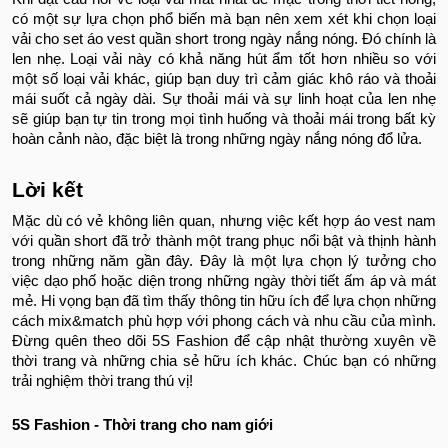
có một sự lựa chọn phổ biến mà bạn nên xem xét khi chọn loại
vải cho set áo vest quần short trong ngày nắng nóng. Đó chính là
len nhẹ. Loại vải này có khả năng hút ẩm tốt hơn nhiều so với
một số loại vải khác, giúp bạn duy trì cảm giác khô ráo và thoải
mái suốt cả ngày dài. Sự thoải mái và sự linh hoạt của len nhẹ
sẽ giúp bạn tự tin trong mọi tình huống và thoải mái trong bất kỳ
hoàn cảnh nào, đặc biệt là trong những ngày nắng nóng đổ lửa.
Lời kết
Mặc dù có vẻ không liên quan, nhưng việc kết hợp áo vest nam
với quần short đã trở thành một trang phục nổi bật và thịnh hành
trong những năm gần đây. Đây là một lựa chọn lý tưởng cho
việc dạo phố hoặc diện trong những ngày thời tiết ấm áp và mát
mẻ. Hi vọng bạn đã tìm thấy thông tin hữu ích để lựa chọn những
cách mix&match phù hợp với phong cách và nhu cầu của mình.
Đừng quên theo dõi 5S Fashion
để cập nhật thường xuyên về
thời trang và những chia sẻ hữu ích khác. Chúc bạn có những
trải nghiệm thời trang thú vị!
5S Fashion - Thời trang cho nam giới