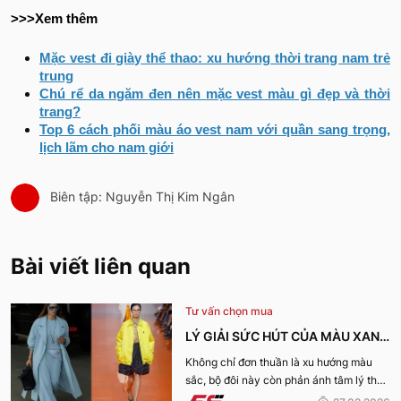
>>>Xem thêm
Mặc vest đi giày thể thao: xu hướng thời trang nam trẻ
trung
Chú rể da ngăm đen nên mặc vest màu gì đẹp và thời
trang?
Top 6 cách phối màu áo vest nam với quần sang trọng,
lịch lãm cho nam giới
Biên tập: Nguyễn Thị Kim Ngân
Bài viết liên quan
Tư vấn chọn mua
LÝ GIẢI SỨC HÚT CỦA MÀU XANH
DƯƠNG LẠNH VÀ VÀNG ACACIA
Không chỉ đơn thuần là xu hướng màu
sắc, bộ đôi này còn phản ánh tâm lý thời
CHO XU HƯỚNG XUÂN HÈ 2026
đại và nhu cầu thể hiện cá tính rõ nét