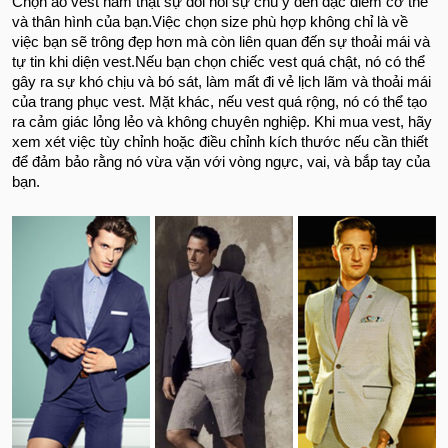
Chọn áo vest nam thật sự đòi hỏi sự chú ý đến đặc điểm cơ thể
và thân hình của bạn.Việc chọn size phù hợp không chỉ là về
việc bạn sẽ trông đẹp hơn mà còn liên quan đến sự thoải mái và
tự tin khi diện vest.
Nếu bạn chọn chiếc vest quá chật, nó có thể
gây ra sự khó chịu và bó sát, làm mất đi vẻ lịch lãm và thoải mái
của trang phục vest. Mặt khác, nếu vest quá rộng, nó có thể tạo
ra cảm giác lỏng lẻo và không chuyên nghiệp. Khi mua vest, hãy
xem xét việc tùy chỉnh hoặc điều chỉnh kích thước nếu cần thiết
để đảm bảo rằng nó vừa vặn với vòng ngực, vai, và bắp tay của
bạn.