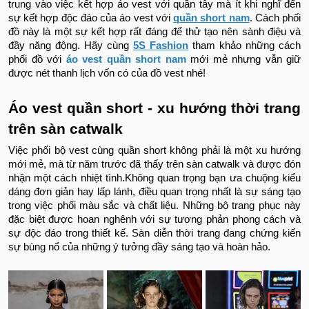
trung vào việc kết hợp áo vest với quần tây mà ít khi nghĩ đến
sự kết hợp độc đáo của
áo vest với
quần short nam
. Cách phối
đồ này là một sự kết hợp rất đáng để thử tạo nên sành điệu và
đầy năng động. Hãy cùng
5S Fashion
tham khảo những cách
phối đồ với
áo vest quần short nam
mới mẻ nhưng vẫn giữ
được nét thanh lịch vốn có của đồ vest nhé!
Áo vest quần short - xu hướng thời trang
trên sàn catwalk
Việc phối bộ vest cùng quần short không phải là một xu hướng
mới mẻ, mà từ năm trước đã thấy trên sàn catwalk và được đón
nhận một cách nhiệt tình.Không quan trọng bạn ưa chuộng kiểu
dáng đơn giản hay lấp lánh, điều quan trọng nhất là sự sáng tạo
trong việc phối màu sắc và chất liệu. Những bộ trang phục này
đặc biệt được hoan nghênh với sự tương phản phong cách và
sự độc đáo trong thiết kế. Sàn diễn thời trang đang chứng kiến
sự bùng nổ của những ý tưởng đầy sáng tạo và hoàn hảo.