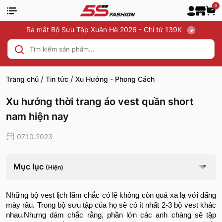
0
Ra mắt Bộ Sưu Tập Xuân Hè 2026 - Chỉ từ 139K
/
/
Trang chủ
Tin tức
Xu Hướng - Phong Cách
Xu hướng thời trang áo vest quần short
nam hiện nay
07.10.2023
Mục lục
(Hiện)
Những bộ vest lịch lãm chắc có lẽ không còn quá xa lạ với đấng
mày râu. Trong bộ sưu tập của họ sẽ có ít nhất 2-3 bộ vest khác
nhau.Nhưng dám chắc rằng, phần lớn các anh chàng sẽ tập