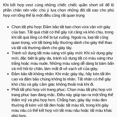
Khi kết hợp vest cùng những chiếc chiếc quần short sẽ để lộ
phần chân nên việc chú ý lựa chọn những đôi tất sao cho phù
hợp với tổng thể là một điều cũng rất quan trọng
Chọn tất phù hợp: Đảm bảo tất bạn chọn vừa vặn với giày
của bạn. Tất quá chật có thể gây rút căng và khó chịu, trong
khi tất quá lỏng có thể bị tụt xuống. Ngoài ra, loại tất cũng
quan trọng, với tất bóng bẩy thường dành cho giày thể thao
và tất vải thường dành cho giày tây.
Tránh sử dụng tất màu sáng với giày mới: Khi sử dụng giày
mới, đặc biệt là giày da, tránh sử dụng tất có màu sáng như
trắng hoặc màu nude. Những màu sáng dễ dàng bị bám bẩn
và mồ hôi từ chân, làm mất đi vẻ sạch sẽ của giày.
Đảm bảo tất không nhăn: Khi mặc giày tây, hãy kéo tất lên
cao và đảm bảo chúng không bị nhăn. Tất nhăn có thể gây
khó chịu và gây cảm giác không thoải mái khi đi.
Phối tất phù hợp với trang phục: Chọn màu tất phù hợp với
trang phục bạn đang mặc. Điều này giúp tạo ra một tổng thể
thẩm mỹ và phù hợp hơn. Chẳng hạn, giày tây màu đen
thường đi kèm với tất đen hoặc tất màu tối, trong khi giày
màu nâu có thể kết hợp với tất màu nâu hoặc tất màu khác
phù hợp.