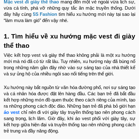
Mặc vest đi giày thể thao
mang đến một vẻ ngoài vừa lịch sự,
vừa cá tính, phá vỡ những quy tắc ăn mặc truyền thống. Dưới
đây hãy cùng
5S Fashion
tìm hiểu xu hướng mới này tại sao lại
“làm mưa làm gió” đến vậy nhé.
1. Tìm hiểu về xu hướng mặc vest đi giày
thể thao
Việc kết hợp vest và giày thể thao không phải là một xu hướng
mới mà nó đã có từ rất lâu. Tuy nhiên, xu hướng này đã bùng nổ
trong những năm gần đây nhờ vào sự sáng tạo của nhà thiết kế
và sự ủng hộ của nhiều ngôi sao nổi tiếng trên thế giới.
Xu hướng này bắt nguồn từ văn hóa đường phố, nơi sự sáng tạo
và cá nhân hóa được đặt lên hàng đầu. Các bạn trẻ đã bắt đầu
kết hợp những món đồ quen thuộc theo cách riêng của mình, tạo
ra những phong cách độc đáo. Những bạn trẻ đã phá bỏ giới hạn
áo vest
chỉ nên đi với giày tây truyền thống tạo nên phong cách
sang trọng, lịch lãm. Giờ đây, khi áo vest phối với giày tây, sự
kết hợp giữa hiện đại và truyền thống tạo nên những phong cách
trẻ trung và đầy năng động.