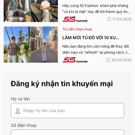
ĐẸP, THU HÚT PHÁI NỮ
Hãy cùng 5S Fashion khám phá những
"vũ khí bí mật" này để trở thành quý ông
thu hút nhờ “tận dụng” triệt để những ưu
17.03.2025
điếm sở hữu thân hình vạm vỡ của mình
Tư vấn chọn mua
nhé:
LÀM MỚI TỦ ĐỒ VỚI 10 XU
HƯỚNG THỜI TRANG HOT NHẤT
Nếu bạn đang tìm cảm hứng để thay đổi
diện mạo và “refresh” lại phong cách, thì
MÙA HÈ 2025
10 xu hướng thời trang Hè 2025 này
30.05.2025
chính là gợi ý hoàn hảo. Cùng 5S
Fashion khám phá xem có gì mới mẻ để
bạn sắm sửa và diện ngay trong mùa hè
Đăng ký nhận tin khuyến mại
năm nay nhé!
Họ và tên
Số điện thoại