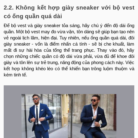
2.2. Không kết hợp giày sneaker với bộ vest
có ống quần quá dài
Để bộ vest và giày sneaker tỏa sáng, hãy chú ý đến độ dài ống
quần. Một bộ vest may đo vừa vặn, tôn dáng sẽ giúp bạn tạo nên
vẻ ngoài lịch lãm, hiện đại. Tuy nhiên, nếu ống quần quá dài, đôi
giày sneaker - vốn là điểm nhấn cá tính - sẽ bị che khuất, làm
mất đi sự hài hòa của tổng thể trang phục. Thay vào đó, hãy
chọn những chiếc quần có độ dài vừa phải, vừa đủ để khoe đôi
giày và tôn lên sự trẻ trung, năng động của phong cách này. Việc
kết hợp không khéo léo có thể khiến bạn trông luộm thuộm và
kém tinh tế.