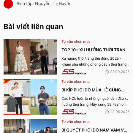
Biên tập: Nguyễn Thị Huyền
Bài viết liên quan
Tư vấn chọn mua
TOP 10+ XU HƯỚNG THỜI TRANG
THU ĐÔNG 2025 TRENDY, GÂY
Xu hướng thời trang thu đông 2025 -
Khám phá những phong cách thời trang
BÃO
“làm mưa làm gió” từ sàn runway đến
22.09.2025
cuộc sống hàng ngày.
Tư vấn chọn mua
BÍ KÍP PHỐI ĐỒ MÙA HÈ CÙNG
KOL 5S FASHION: STYLE THU HÚT
Các KOL luôn là những người dẫn đầu xu
hướng thời trang. Hãy cùng 5S Fashion
CHO MỌI CHÀNG TRAI
điểm qua những bí kíp phối đồ mùa hè
23.05.2025
cùng KOL “bao chất, bao ngầu” nhé!
Tư vấn chọn mua
BÍ QUYẾT PHỐI ĐỒ NAM VẠM VỠ