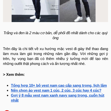
Trắng và đen là 2 màu cơ bản, dễ phối đồ nhất dành cho các quý
ông
Trên đây là chi tiết về xu hướng mặc vest đi giày thể thao đang
làm mưa làm gió trong những năm gần đây. Với những gợi ý
trên, hy vọng bạn đã có thêm nhiều ý tưởng mới để tạo nên
những outfit thật phong cách và ấn tượng nhất nhé.
> Xem thêm:
Tổng hợp 10+ bộ vest nam cao cấp sang trọng, lịch lãm
Nên chọn áo vest nam 1 cúc, 2 cúc, 3 cúc hay 4 cúc?
Gợi ý 8 mẫu vest nam xanh navy sang trọng, cuốn hút
nhất