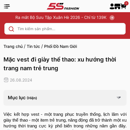
0
Ra mắt Bộ Sưu Tập Xuân Hè 2026 - Chỉ từ 139K
/
/
Trang chủ
Tin tức
Phối Đồ Nam Giới
Mặc vest đi giày thể thao: xu hướng thời
trang nam trẻ trung
26.08.2024
Mục lục
(Hiện)
Việc kết hợp vest - một trang phục truyền thống, lịch lãm với
giày thể thao - một item trẻ trung, năng động đã trở thành một xu
hướng thời trang cực kỳ phổ biến trong những năm gần đây.