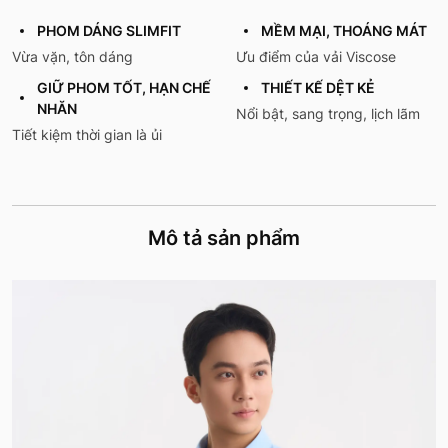
PHOM DÁNG SLIMFIT
MỀM MẠI, THOÁNG MÁT
Vừa vặn, tôn dáng
Ưu điểm của vải Viscose
GIỮ PHOM TỐT, HẠN CHẾ
THIẾT KẾ DỆT KẺ
NHĂN
Nổi bật, sang trọng, lịch lãm
Tiết kiệm thời gian là ủi
Mô tả sản phẩm