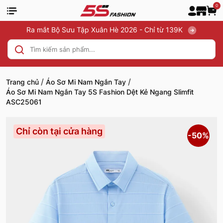
0
Ra mắt Bộ Sưu Tập Xuân Hè 2026 - Chỉ từ 139K
/
/
Trang chủ
Áo Sơ Mi Nam Ngắn Tay
Áo Sơ Mi Nam Ngắn Tay 5S Fashion Dệt Kẻ Ngang Slimfit
ASC25061
Chỉ còn tại cửa hàng
-50%