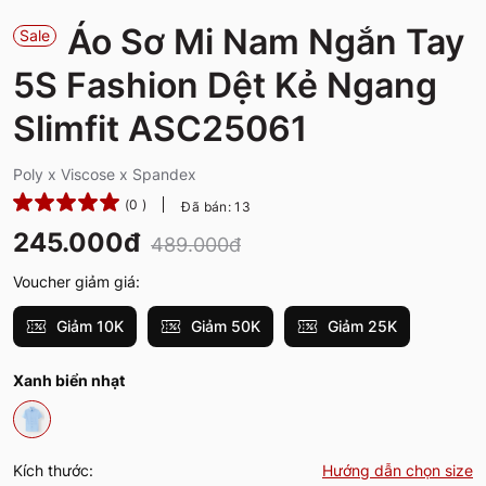
Áo Sơ Mi Nam Ngắn Tay
Sale
5S Fashion Dệt Kẻ Ngang
Slimfit ASC25061
Poly x Viscose x Spandex
(0 )
Đã bán: 13
245.000đ
489.000đ
Voucher giảm giá:
Giảm 10K
Giảm 50K
Giảm 25K
Xanh biển nhạt
Kích thước:
Hướng dẫn chọn size