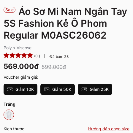
Áo Sơ Mi Nam Ngắn Tay
Sale
5S Fashion Kẻ Ô Phom
Regular M0ASC26062
Poly x Viscose
(0 )
Đã bán: 28
569.000đ
599.000đ
Voucher giảm giá:
Giảm 10K
Giảm 50K
Giảm 25K
Trắng
Kích thước:
Hướng dẫn chọn size