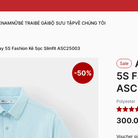
E
NAM
NỮ
BÉ TRAI
BÉ GÁI
BỘ SƯU TẬP
VỀ CHÚNG TÔI
y 5S Fashion Kẻ Sọc Slimfit ASC25003
Sale
-50%
5S F
ASC
Polyester
300.
Voucher gi