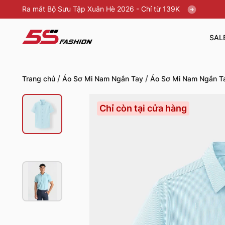
Ra mắt Bộ Sưu Tập Xuân Hè 2026 - Chỉ từ 139K
SAL
/
/
Trang chủ
Áo Sơ Mi Nam Ngắn Tay
Áo Sơ Mi Nam Ngắn Ta
Chỉ còn tại cửa hàng