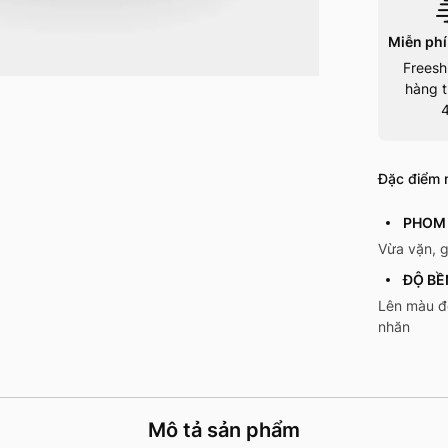
Miễn phí
Freesh
hàng t
Đặc điểm n
PHOM 
Vừa vặn, 
ĐỘ BỀ
Lên màu đ
nhăn
Mô tả sản phẩm