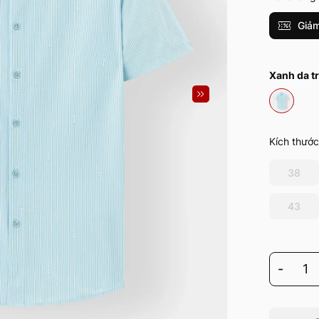
Giảm
Xanh da tr
Kích thước
38
43
-
1