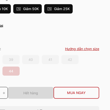
 10K
Giảm 50K
Giảm 25K
ời
:
Hướng dẫn chọn size
39
40
41
42
44
+
MUA NGAY
Hết hàng