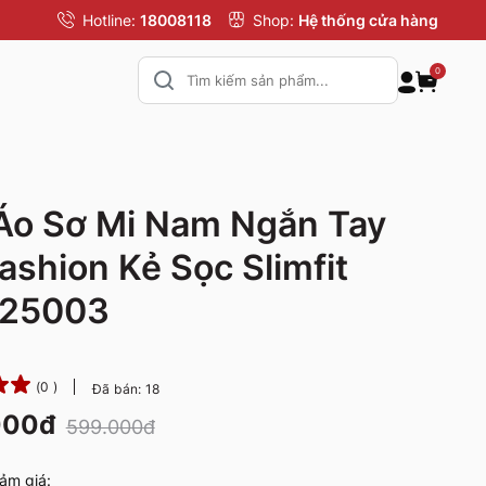
Hotline:
18008118
Shop:
Hệ thống cửa hàng
0
Áo Sơ Mi Nam Ngắn Tay
ashion Kẻ Sọc Slimfit
25003
(0 )
Đã bán: 18
000đ
599.000đ
ảm giá: